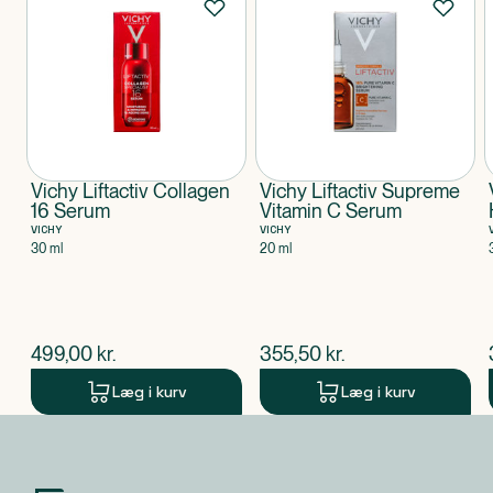
Vichy Liftactiv Collagen
Vichy Liftactiv Supreme
16 Serum
Vitamin C Serum
VICHY
VICHY
30 ml
20 ml
$
nuværende pris
$
nuværende pris
499,00
kr.
355,50
kr.
Læg i kurv
Læg i kurv
Produkt 1 af 0