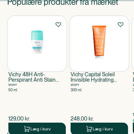
Populære produkter fra mærket
Produkter
Vichy 48H Anti-
Vichy Capital Soleil
Perspirant Anti Stain
Invisible Hydrating
Roll-On
Protective Milk SPF30
VICHY
VICHY
50 ml
300 ml
$
nuværende pris
$
nuværende pris
129,00
kr.
248,00
kr.
Læg i kurv
Læg i kurv