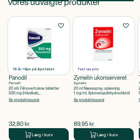
Vores udvalgte produkter
Produkt 1 af 0
Produkter
18 år +
Kun på Apoteket
Fast lav pris
Panodil
Zymelin ukonserveret
Panodil
Zymelin
20 stk Filmovertrukne tabletter
20 ml Næsespray, opløsning
500 mg (Håndkøb,
1 mg/ml, Xylometazolinhydrochlorid
apoteksforbeholdt), Paracetamol
Se produktresumé
Se produktresumé
$
nuværende pris
$
nuværende pris
32,80
kr.
89,95
kr.
Læg i kurv
Læg i kurv