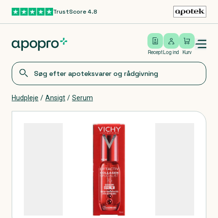
TrustScore 4.8
Gå til hovedindhold
Open/close menu
Log ind
Recept
Log ind
Kurv
Hudpleje
/
Ansigt
/
Serum