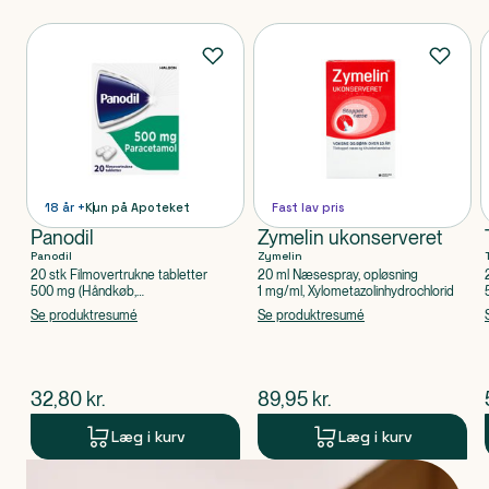
Produkter
18 år +
Kun på Apoteket
Fast lav pris
Panodil
Zymelin ukonserveret
Panodil
Zymelin
20 stk Filmovertrukne tabletter
20 ml Næsespray, opløsning
500 mg (Håndkøb,
1 mg/ml, Xylometazolinhydrochlorid
apoteksforbeholdt), Paracetamol
Se produktresumé
Se produktresumé
$
nuværende pris
$
nuværende pris
32,80
kr.
89,95
kr.
Læg i kurv
Læg i kurv
Produkt 1 af 0