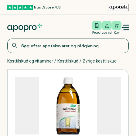
TrustScore 4.8
Gå til hovedindhold
Open/close menu
Log ind
Recept
Log ind
Kurv
Kosttilskud og vitaminer
/
Kosttilskud
/
Øvrige kosttilskud