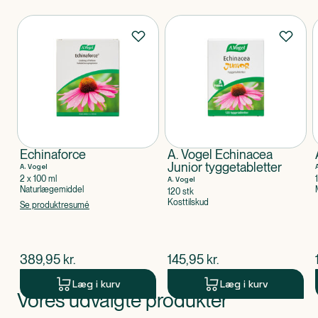
Produkter
Echinaforce
A. Vogel Echinacea
Junior tyggetabletter
A. Vogel
2 x 100 ml
A. Vogel
Naturlægemiddel
120 stk
Kosttilskud
Se produktresumé
$
nuværende pris
$
nuværende pris
389,95
kr.
145,95
kr.
Læg i kurv
Læg i kurv
Vores udvalgte produkter
Produkt 1 af 0