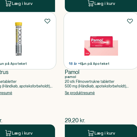
Læg i kurv
Læg i kurv
un på Apoteket
18 år +
Kun på Apoteket
trus
Pamol
pamol
setabletter
20 stk Filmovertrukne tabletter
(Håndkøb, apoteksforbeholdt),
500 mg (Håndkøb, apoteksforbeholdt),
ylsyre, Caffein
Paracetamol
tresumé
Se produktresumé
ende pris
$
nuværende pris
r.
29,20
kr.
Læg i kurv
Læg i kurv