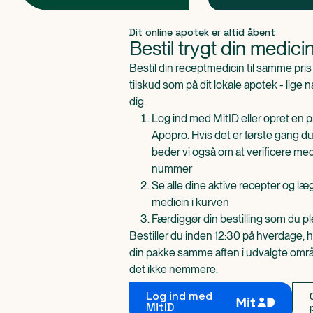
Produkt 1 af 0
Dit online apotek er altid åbent
Bestil trygt din medici
Bestil din receptmedicin til samme pr
tilskud som på dit lokale apotek - lige 
dig.
Log ind med MitID eller opret en pr
Apopro. Hvis det er første gang du
beder vi også om at verificere me
nummer
Se alle dine aktive recepter og l
medicin i kurven
Færdiggør din bestilling som du pl
Bestiller du inden 12:30 på hverdage, h
din pakke samme aften i udvalgte områd
det ikke nemmere.
Log ind med
MitID