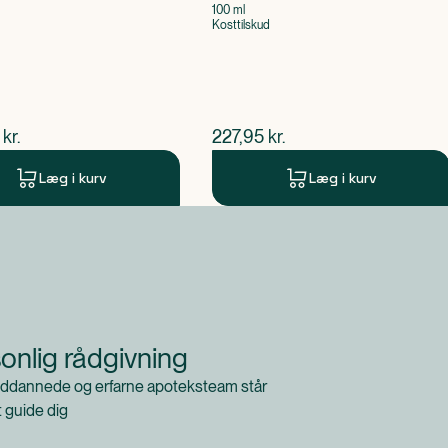
100 ml
Kosttilskud
ende pris
$
nuværende pris
kr.
227,95
kr.
Læg i kurv
Læg i kurv
onlig rådgivning
ddannede og erfarne apoteksteam står
at guide dig