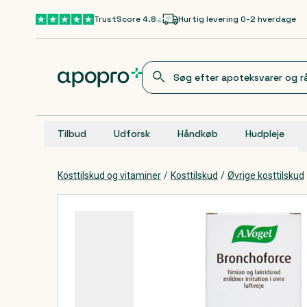
Gå til hovedindhold
TrustScore 4.8
Hurtig levering 0-2 hverdage
Tilbud
Udforsk
Håndkøb
Hudpleje
Kosttilskud og vitaminer
/
Kosttilskud
/
Øvrige kosttilskud