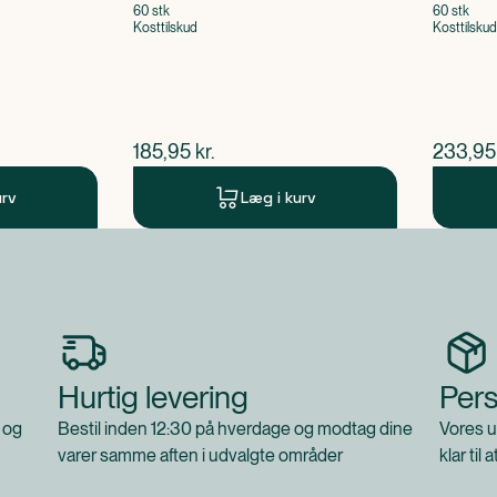
60 stk
60 stk
Kosttilskud
Kosttilskud
$
nuværende pris
$
nuvær
185,95
kr.
233,95
urv
Læg i kurv
Hurtig levering
Pers
 og
Bestil inden 12:30 på hverdage og modtag dine
Vores u
varer samme aften i udvalgte områder
klar til 