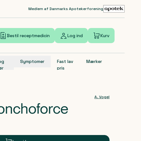
Medlem af Danmarks Apotekerforening
Bestil receptmedicin
Log ind
Kurv
 og
Symptomer
Fast lav
Mærker
ør
pris
A. Vogel
ronchoforce