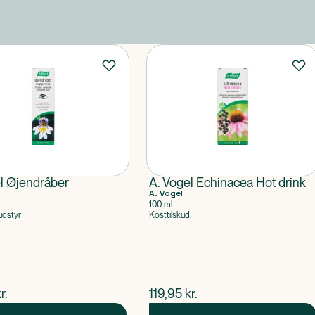
l Øjendråber
A. Vogel Echinacea Hot drink
A. Vogel
100 ml
udstyr
Kosttilskud
ende pris
$
nuværende pris
r.
119,95
kr.