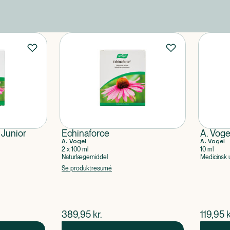
 Junior
Echinaforce
A. Voge
A. Vogel
A. Vogel
2 x 100 ml
10 ml
Naturlægemiddel
Medicinsk 
Se produktresumé
$
nuværende pris
$
nuvær
389,95
kr.
119,95
k