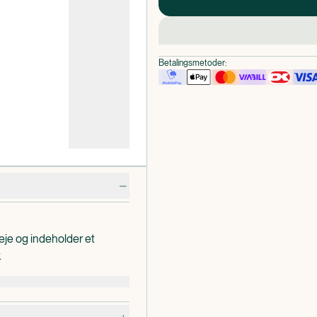
Betalingsmetoder:
veje og indeholder et
.