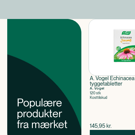
Produkter
A. Vogel Echinacea
tyggetabletter
A. Vogel
120 stk
Kosttilskud
Populære
produkter
fra mærket
$
nuværende pris
145,95
kr.