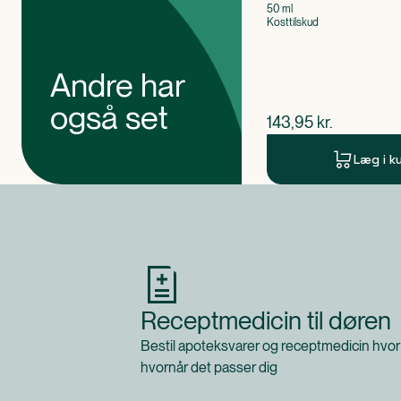
50 ml
Kosttilskud
Andre har
også set
$
nuværende pris
143,95
kr.
Læg i k
Produkt 1 af 0
Receptmedicin til døren
Bestil apoteksvarer og receptmedicin hvor
hvornår det passer dig