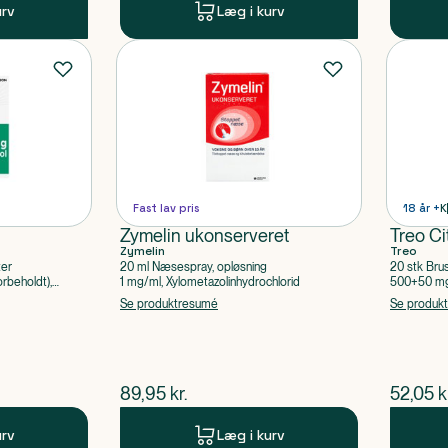
urv
Læg i kurv
Fast lav pris
18 år +
K
Zymelin ukonserveret
Treo Ci
Zymelin
Treo
ter
20 ml Næsespray, opløsning
20 stk Bru
rbeholdt),
1 mg/ml, Xylometazolinhydrochlorid
500+50 mg 
Acetylsalic
Se produktresumé
Se produk
$
nuværende pris
$
nuvær
89,95
kr.
52,05
k
urv
Læg i kurv