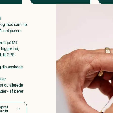
n
is og med samme
når det passer
ofil på Mit
 logger ind,
d dit CPR-
æg din ønskede
ejer
ar du allerede
er - så bliver
Opret
profil