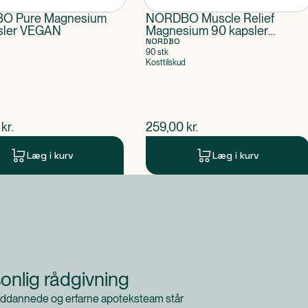
O Pure Magnesium
NORDBO Muscle Relief
sler VEGAN
Magnesium 90 kapsler
VEGAN
NORDBO
90 stk
Kosttilskud
ende pris
$
nuværende pris
kr.
259,00
kr.
Læg i kurv
Læg i kurv
onlig rådgivning
ddannede og erfarne apoteksteam står