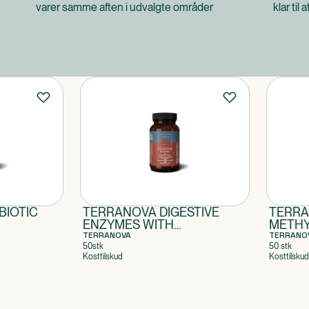
varer samme aften i udvalgte områder
klar til 
BIOTIC
TERRANOVA DIGESTIVE
TERRA
ENZYMES WITH
METHY
PROBIOTICS
TERRANOVA
TERRANO
50stk
50 stk
Kosttilskud
Kosttilskud