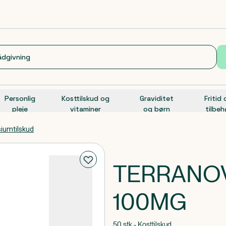
Personlig
Kosttilskud og
Graviditet
Fritid
pleje
vitaminer
og børn
tilbeh
iumtilskud
TERRANO
100MG
50 stk - Kosttilskud