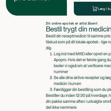
Læg i k
Produkt 1 af 0
Dit online apotek er altid åbent
Bestil trygt din medici
Bestil din receptmedicin til samme pr
tilskud som på dit lokale apotek - lige 
dig.
Log ind med MitID eller opret en pr
Apopro. Hvis det er første gang du
beder vi også om at verificere me
nummer
Se alle dine aktive recepter og l
medicin i kurven
Færdiggør din bestilling som du pl
Bestiller du inden 12:30 på hverdage, h
din pakke samme aften i udvalgte områd
det ikke nemmere.