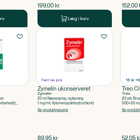
$
nuværende pris
$
nuvær
199,00
kr.
152,00
urv
Læg i kurv
Fast lav pris
18 år +
K
Zymelin ukonserveret
Treo Ci
Zymelin
Treo
ter
20 ml Næsespray, opløsning
20 stk Bru
rbeholdt),
1 mg/ml, Xylometazolinhydrochlorid
500+50 mg 
Acetylsalic
Se produktresumé
Se produk
$
nuværende pris
$
nuvær
89,95
kr.
52,05
k