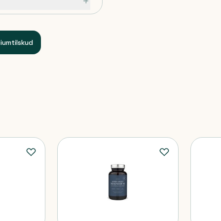
iumtilskud
 børns rækkevidde.
ost og en sund livsstil.
erske anvendes af gravide