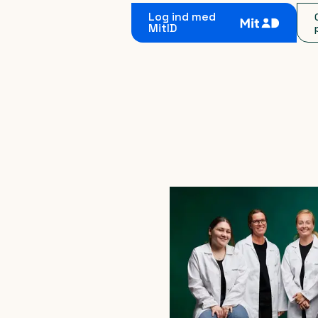
Log ind med
MitID