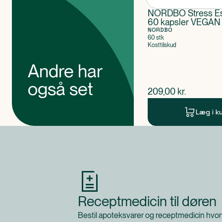
NORDBO Stress Es
60 kapsler VEGAN
NORDBO
60 stk
Kosttilskud
Andre har
også set
$
nuværende pris
209,00
kr.
Læg i k
Produkt 1 af 0
Receptmedicin til døren
Bestil apoteksvarer og receptmedicin hvor