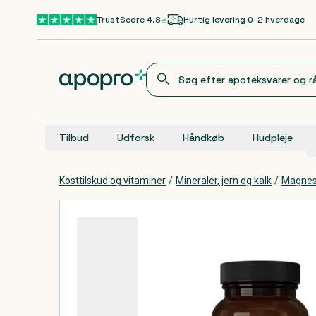
Gå til hovedindhold
TrustScore 4.8
Hurtig levering 0-2 hverdage
Tilbud
Udforsk
Håndkøb
Hudpleje
Kosttilskud og vitaminer
/
Mineraler, jern og kalk
/
Magnes