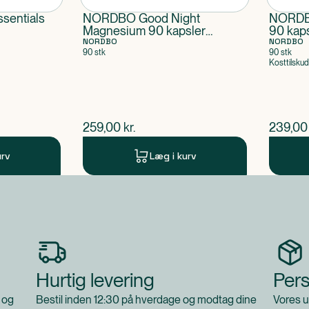
sentials
NORDBO Good Night
NORDB
Magnesium 90 kapsler
90 kap
VEGAN
NORDBO
NORDBO
90 stk
90 stk
Kosttilskud
$
nuværende pris
$
nuvær
259,00
kr.
239,00
urv
Læg i kurv
Hurtig levering
Pers
 og
Bestil inden 12:30 på hverdage og modtag dine
Vores u