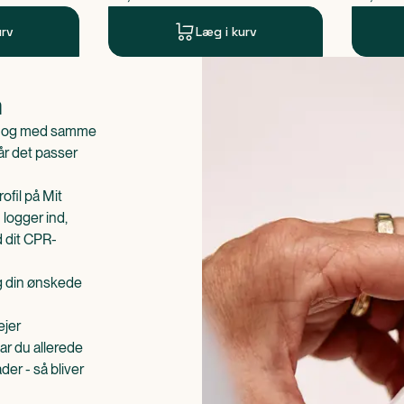
urv
Læg i kurv
n
is og med samme
når det passer
ofil på Mit
 logger ind,
d dit CPR-
æg din ønskede
ejer
ar du allerede
er - så bliver