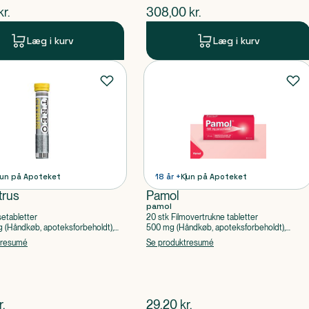
ende pris
$
nuværende pris
kr.
308,00
kr.
Læg i kurv
Læg i kurv
un på Apoteket
18 år +
Kun på Apoteket
trus
Pamol
pamol
setabletter
20 stk Filmovertrukne tabletter
(Håndkøb, apoteksforbeholdt),
500 mg (Håndkøb, apoteksforbeholdt),
ylsyre, Caffein
Paracetamol
tresumé
Se produktresumé
ende pris
$
nuværende pris
r.
29,20
kr.