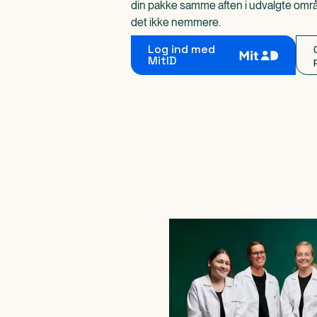
din pakke samme aften i udvalgte områd
det ikke nemmere.
Log ind med
MitID