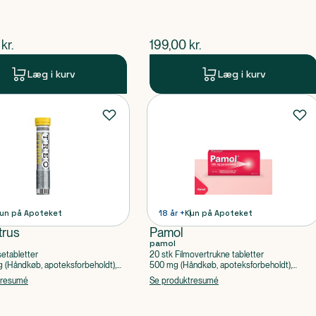
ende pris
$
nuværende pris
kr.
199,00
kr.
Læg i kurv
Læg i kurv
un på Apoteket
18 år +
Kun på Apoteket
trus
Pamol
pamol
setabletter
20 stk Filmovertrukne tabletter
(Håndkøb, apoteksforbeholdt),
500 mg (Håndkøb, apoteksforbeholdt),
ylsyre, Caffein
Paracetamol
tresumé
Se produktresumé