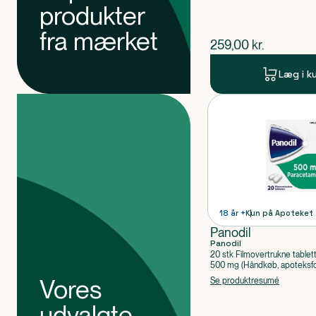
produkter
fra mærket
$
nuværende pris
259,00
kr.
Læg i k
Produkter
Produkt 1 af 0
18 år +
Kun på Apoteket
Panodil
Panodil
20 stk Filmovertrukne tablet
500 mg (Håndkøb, apoteksfo
Paracetamol
Vores
Se produktresumé
udvalgte