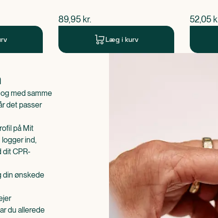
$
nuværende pris
$
nuvær
89,95
kr.
52,05
k
urv
Læg i kurv
n
is og med samme
når det passer
ofil på Mit
 logger ind,
d dit CPR-
æg din ønskede
ejer
ar du allerede