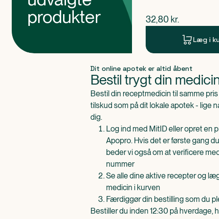
produkter
$
nuværende pris
32,80
kr.
Læg i k
Produkt 1 af 0
Dit online apotek er altid åbent
Bestil trygt din medici
Bestil din receptmedicin til samme pr
tilskud som på dit lokale apotek - lige 
dig.
Log ind med MitID eller opret en pr
Apopro. Hvis det er første gang du
beder vi også om at verificere me
nummer
Se alle dine aktive recepter og l
medicin i kurven
Færdiggør din bestilling som du pl
Bestiller du inden 12:30 på hverdage, h