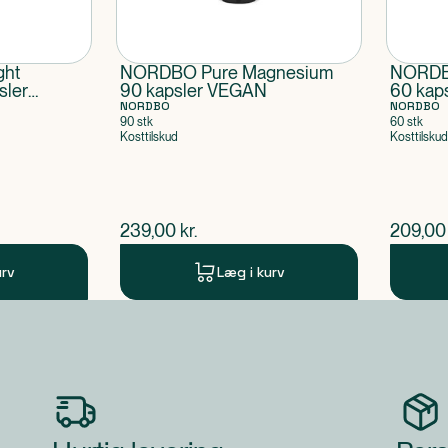
ht
NORDBO Pure Magnesium
NORDBO
sler
90 kapsler VEGAN
60 kap
NORDBO
NORDBO
90 stk
60 stk
Kosttilskud
Kosttilskud
$
nuværende pris
$
nuvær
239,00
kr.
209,00
urv
Læg i kurv