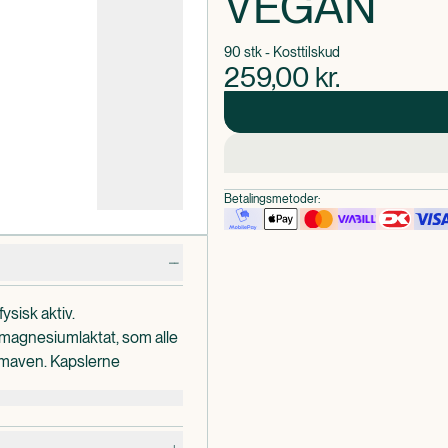
VEGAN
90 stk - Kosttilskud
259,00
kr.
Betalingsmetoder:
ysisk aktiv.
agnesiumlaktat, som alle
 maven. Kapslerne
rakt og standardiseret
stof gingerol.
ktion, nervesystemets