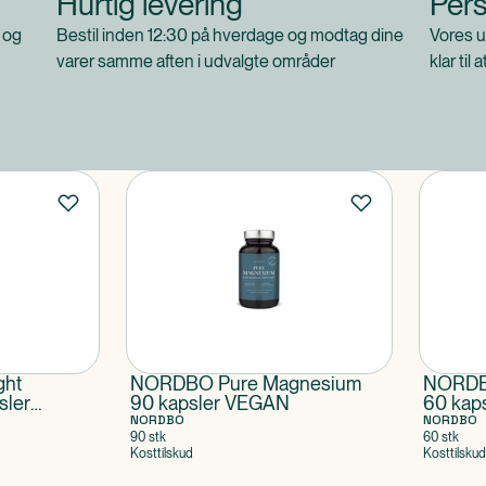
Hurtig levering
Pers
 og
Bestil inden 12:30 på hverdage og modtag dine
Vores u
varer samme aften i udvalgte områder
klar til 
ht
NORDBO Pure Magnesium
NORDBO
sler
90 kapsler VEGAN
60 kap
NORDBO
NORDBO
90 stk
60 stk
Kosttilskud
Kosttilskud