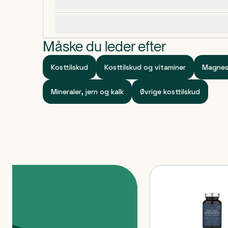
Dosering, opbevaring og indhold
normale funktion og til reduceret træthed og udma
Fremstillet i Sverige og vegansk certificeret.
Specifikationer
Måske du leder efter
Kosttilskud
Kosttilskud og vitaminer
Magnes
Mineraler, jern og kalk
Øvrige kosttilskud
Produkter