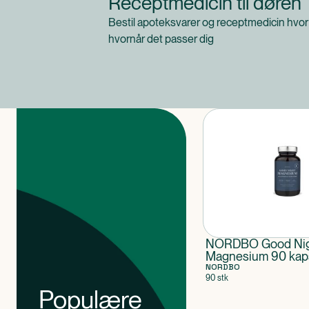
Receptmedicin til døren
Bestil apoteksvarer og receptmedicin hvor
hvornår det passer dig
Produkter
NORDBO Good Nig
Magnesium 90 kap
VEGAN
NORDBO
90 stk
Populære