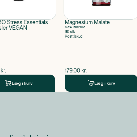
 Stress Essentials
Magnesium Malate
sler VEGAN
New Nordic
90 stk
Kosttilskud
ende pris
$
nuværende pris
kr.
179,00
kr.
Læg i kurv
Læg i kurv