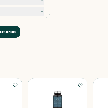
ttelse.
iumtilskud