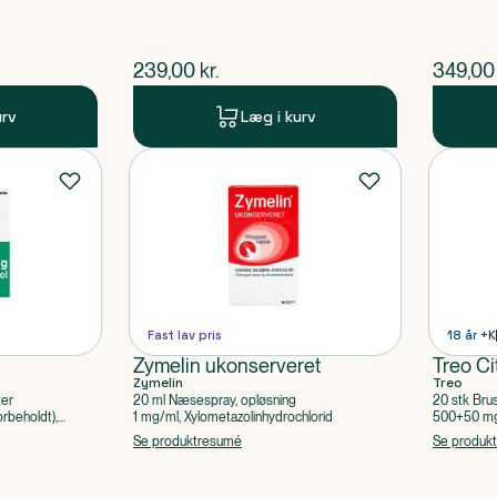
$
nuværende pris
$
nuvær
239,00
kr.
349,00
urv
Læg i kurv
Fast lav pris
18 år +
K
Zymelin ukonserveret
Treo Ci
Zymelin
Treo
ter
20 ml Næsespray, opløsning
20 stk Bru
rbeholdt),
1 mg/ml, Xylometazolinhydrochlorid
500+50 mg 
Acetylsalic
Se produktresumé
Se produk