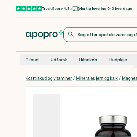
Gå til hovedindhold
TrustScore 4.8
Hurtig levering 0-2 hverdage
Tilbud
Udforsk
Håndkøb
Hudpleje
Kosttilskud og vitaminer
/
Mineraler, jern og kalk
/
Magnes