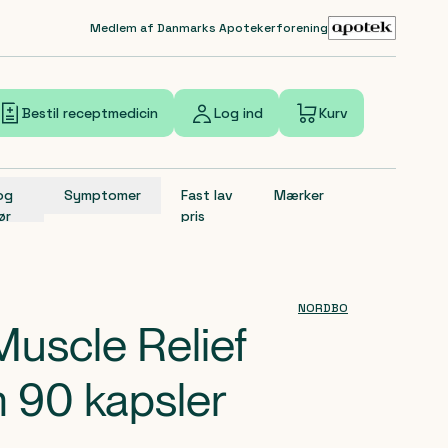
Medlem af Danmarks Apotekerforening
Bestil receptmedicin
Log ind
Kurv
 og
Symptomer
Fast lav
Mærker
ør
pris
NORDBO
scle Relief
 90 kapsler