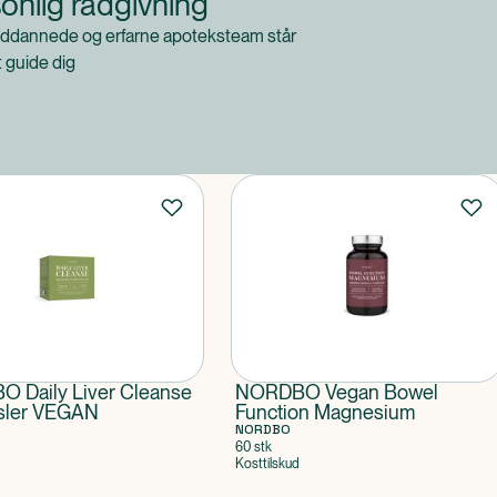
onlig rådgivning
ddannede og erfarne apoteksteam står
at guide dig
 Daily Liver Cleanse
NORDBO Vegan Bowel
sler VEGAN
Function Magnesium
NORDBO
60 stk
Kosttilskud