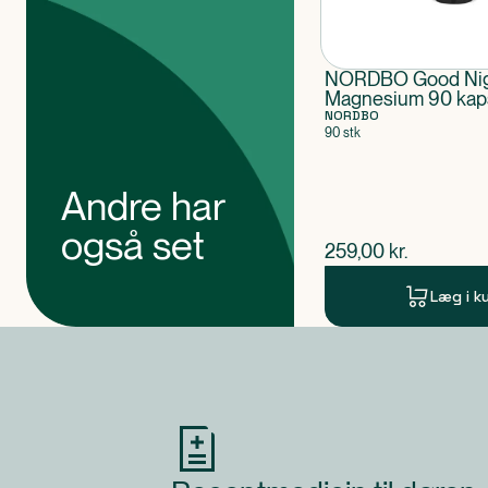
NORDBO Good Nig
Magnesium 90 kap
VEGAN
NORDBO
90 stk
Andre har
også set
$
nuværende pris
259,00
kr.
Læg i k
Produkt 1 af 0