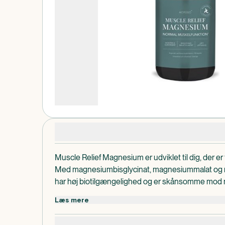
Produktdetaljer
Muscle Relief Magnesium er udviklet til dig, der er f
Med magnesiumbisglycinat, magnesiummalat og m
har høj biotilgængelighed og er skånsomme mod
indeholder også højkoncentreret surkirsebærekst
Læs mere
ingefærekstrakt. Ingefær indeholder det bioaktive 
* Magnesium bidrager til musklernes normale fun