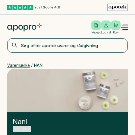
TrustScore 4.8
Gå til hovedindhold
Open/close menu
Log ind
Recept
Log ind
Kurv
Varemærke
/
NANI
Nani
Du har fundet vej til vores udvalg af kosttilskud fra danske
Læs mere