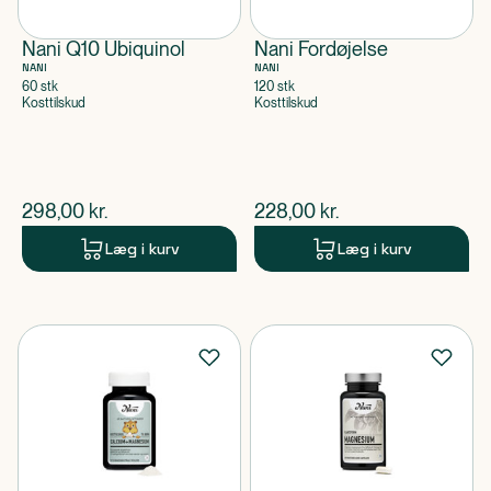
Nani Q10 Ubiquinol
Nani Fordøjelse
NANI
NANI
60 stk
120 stk
Kosttilskud
Kosttilskud
$
nuværende pris
$
nuværende pris
298,00
kr.
228,00
kr.
Læg i kurv
Læg i kurv