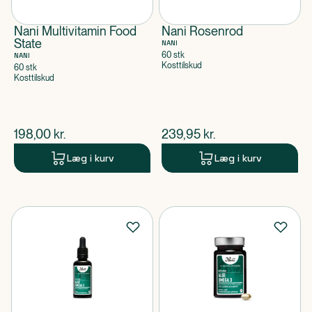
Nani Multivitamin Food
Nani Rosenrod
State
NANI
60 stk
NANI
Kosttilskud
60 stk
Kosttilskud
$
nuværende pris
$
nuværende pris
198,00
kr.
239,95
kr.
Læg i kurv
Læg i kurv