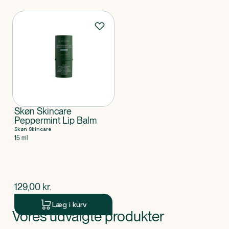
Produkter
Skøn Skincare
Peppermint Lip Balm
Skøn Skincare
15 ml
$
nuværende pris
129,00
kr.
Læg i kurv
Vores udvalgte produkter
Produkt 1 af 0