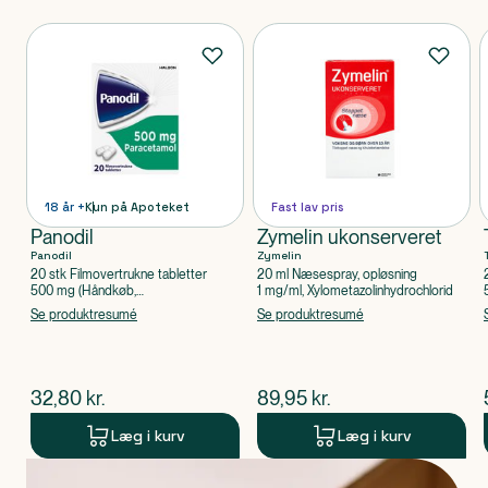
Produkter
18 år +
Kun på Apoteket
Fast lav pris
Panodil
Zymelin ukonserveret
Panodil
Zymelin
20 stk Filmovertrukne tabletter
20 ml Næsespray, opløsning
500 mg (Håndkøb,
1 mg/ml, Xylometazolinhydrochlorid
apoteksforbeholdt), Paracetamol
Se produktresumé
Se produktresumé
$
nuværende pris
$
nuværende pris
32,80
kr.
89,95
kr.
Læg i kurv
Læg i kurv
Produkt 1 af 0