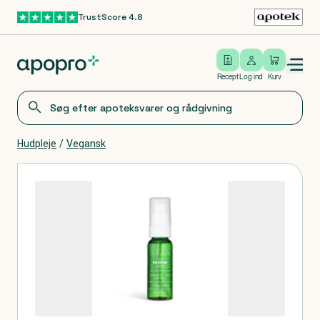
TrustScore 4.8
Gå til hovedindhold
Open/close menu
Log ind
Recept
Log ind
Kurv
Hudpleje
/
Vegansk