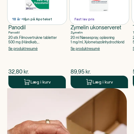
18 år +
Kun på Apoteket
Fast lav pris
Panodil
Zymelin ukonserveret
Panodil
Zymelin
20 stk Filmovertrukne tabletter
20 ml Næsespray, opløsning
500 mg (Håndkøb,
1 mg/ml, Xylometazolinhydrochlorid
apoteksforbeholdt), Paracetamol
Se produktresumé
Se produktresumé
$
nuværende pris
$
nuværende pris
32,80
kr.
89,95
kr.
Læg i kurv
Læg i kurv
Produkt 1 af 0