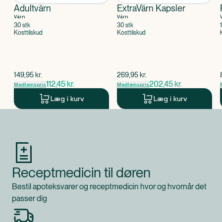
Adultvärn
ExtraVärn Kapsler
Värn
Värn
30 stk
30 stk
Kosttilskud
Kosttilskud
$
gammel pris
$
gammel pris
149,95
kr.
269,95
kr.
112,45
kr.
202,45
kr.
Medlemspris
Medlemspris
Læg i kurv
Læg i kurv
Produkt 1 af 0
Receptmedicin til døren
Bestil apoteksvarer og receptmedicin hvor og hvornår det
passer dig