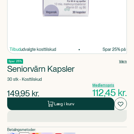
Produkt 1 af 0
r 25% på udvalgte kosttilskud
Tilbud
Spar 25% på udvalg
Värn
Spar 25%
Seniorvärn Kapsler
30 stk - Kosttilskud
Medlemspris
112,45
kr.
149,95
kr.
Læg i kurv
Betalingsmetoder: