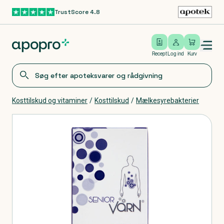
TrustScore 4.8
Gå til hovedindhold
Open/close menu
Log ind
Recept
Log ind
Kurv
Kosttilskud og vitaminer
/
Kosttilskud
/
Mælkesyrebakterier
Produkter