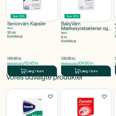
Spar 25%
Spar 25%
Seniorvärn Kapsler
BabyVärn
Mælkesyrebakterier og
Värn
Vitamin D
30 stk
Värn
Kosttilskud
9 ml
Kosttilskud
$
gammel pris
$
gammel pris
149,95
kr.
139,95
kr.
112,45
kr.
104,95
kr.
Medlemspris
Medlemspris
Læg i kurv
Læg i kurv
Vores udvalgte produkter
Produkt 1 af 0
Produkter