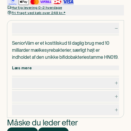
Hurtig levering 0-2 hverdage
Fri fragt ved køb over 249 kr.*
Produktdetaljer
SeniorVärn er et kosttilskud til daglig brug med 10
milliarder mælkesyrebakterier, særligt højt er
indholdet af den unikke bifidobakteriestamme HN019.
Seniorvärn er tilsat vitamin B1, der bidrager til et
Læs mere
normalt energistofskifte og normal hjertefunktion.
Dispenseringsform
Dosering, opbevaring og indhold
Kapsler
Advarsler og forsigtighedsregler
Specifikationer
Måske du leder efter