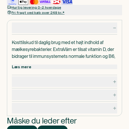
Hurtig levering 0-2 hverdage
Fri fragt ved køb over 249 kr.*
Produktdetaljer
Kosttilskud til daglig brug med et højt indhold af
mælkesyrebakterier. ExtraVärn er tilsat vitamin D, der
bidrager til immunsystemets normale funktion og B6,
der bidrager til dannelsen af røde blodlegemer og til at
Læs mere
mindske træthed og udmattelse.
Dispenseringsform
Dosering, opbevaring og indhold
Kapsler
Advarsler og forsigtighedsregler
Specifikationer
Måske du leder efter