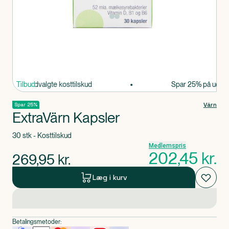
Produkt 1 af 0
 25% på udvalgte kosttilskud
Tilbud
Spar 25% på udvalgt
Värn
Spar 25%
ExtraVärn Kapsler
30 stk - Kosttilskud
Medlemspris
202,45
kr.
269,95
kr.
Læg i kurv
Betalingsmetoder: