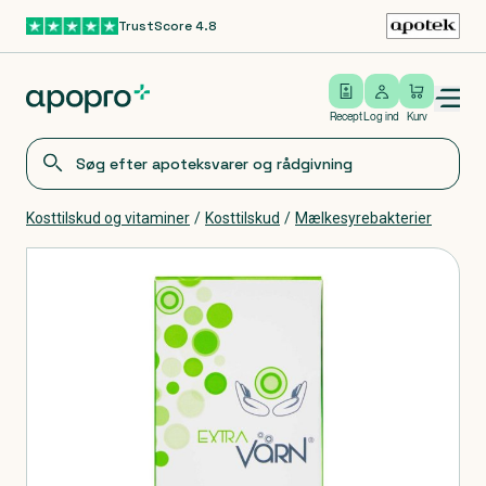
TrustScore 4.8
Gå til hovedindhold
Open/close menu
Log ind
Recept
Log ind
Kurv
Kosttilskud og vitaminer
/
Kosttilskud
/
Mælkesyrebakterier
Produkter