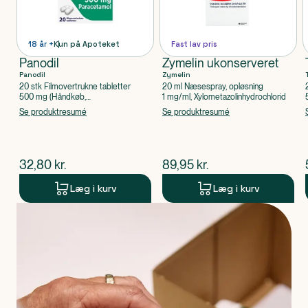
18 år +
Kun på Apoteket
Fast lav pris
Panodil
Zymelin ukonserveret
Panodil
Zymelin
20 stk Filmovertrukne tabletter
20 ml Næsespray, opløsning
500 mg (Håndkøb,
1 mg/ml, Xylometazolinhydrochlorid
apoteksforbeholdt), Paracetamol
Se produktresumé
Se produktresumé
$
nuværende pris
$
nuværende pris
32,80
kr.
89,95
kr.
Læg i kurv
Læg i kurv
Produkt 1 af 0