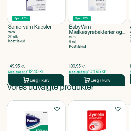
Spar 25%
Spar 25%
Seniorvärn Kapsler
BabyVärn
Mælkesyrebakterier og
Värn
Vitamin D
30 stk
Värn
Kosttilskud
9 ml
Kosttilskud
$
gammel pris
$
gammel pris
149,95
kr.
139,95
kr.
112,45
kr.
104,95
kr.
Medlemspris
Medlemspris
Læg i kurv
Læg i kurv
Vores udvalgte produkter
Produkt 1 af 0
Produkter