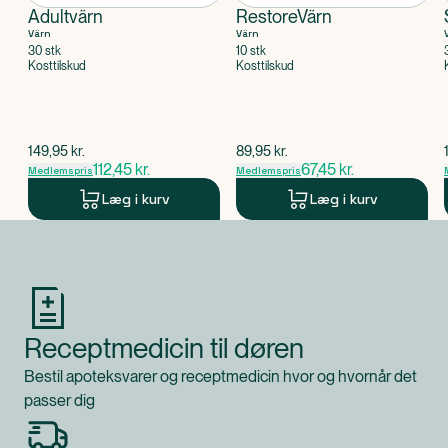
Adultvärn
RestoreVärn
Värn
Värn
30 stk
10 stk
Kosttilskud
Kosttilskud
$
gammel pris
$
gammel pris
149,95
kr.
89,95
kr.
112,45
kr.
67,45
kr.
Medlemspris
Medlemspris
Læg i kurv
Læg i kurv
Produkt 1 af 0
Receptmedicin til døren
Bestil apoteksvarer og receptmedicin hvor og hvornår det
passer dig