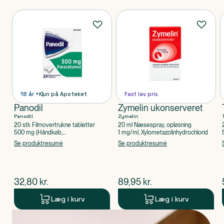
Produkter
18 år +
Kun på Apoteket
Fast lav pris
Panodil
Zymelin ukonserveret
Panodil
Zymelin
20 stk Filmovertrukne tabletter
20 ml Næsespray, opløsning
500 mg (Håndkøb,
1 mg/ml, Xylometazolinhydrochlorid
apoteksforbeholdt), Paracetamol
Se produktresumé
Se produktresumé
$
nuværende pris
$
nuværende pris
32,80
kr.
89,95
kr.
Læg i kurv
Læg i kurv
Produkt 1 af 0