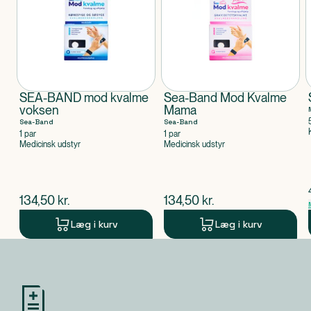
SEA-BAND mod kvalme
Sea-Band Mod Kvalme
voksen
Mama
Sea-Band
Sea-Band
1 par
1 par
Medicinsk udstyr
Medicinsk udstyr
$
nuværende pris
$
nuværende pris
134,50
kr.
134,50
kr.
Læg i kurv
Læg i kurv
Produkt 1 af 0