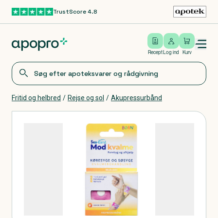
TrustScore 4.8
Gå til hovedindhold
Open/close menu
Log ind
Recept
Log ind
Kurv
Fritid og helbred
/
Rejse og sol
/
Akupressurbånd