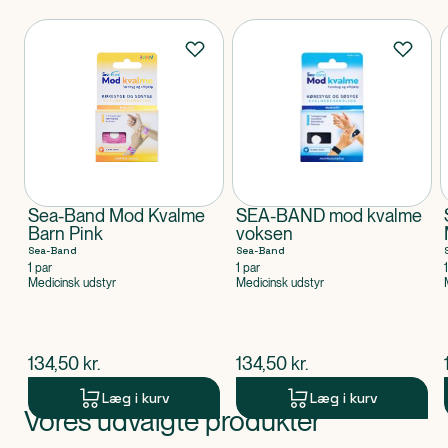
Produkter
Sea-Band Mod Kvalme
SEA-BAND mod kvalme
Barn Pink
voksen
Sea-Band
Sea-Band
1 par
1 par
Medicinsk udstyr
Medicinsk udstyr
$
nuværende pris
$
nuværende pris
134,50
kr.
134,50
kr.
Læg i kurv
Læg i kurv
Vores udvalgte produkter
Produkt 1 af 0