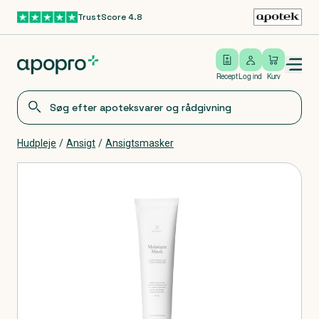
TrustScore 4.8
Gå til hovedindhold
Open/close menu
Log ind
Recept
Log ind
Kurv
Hudpleje
/
Ansigt
/
Ansigtsmasker
Produkter