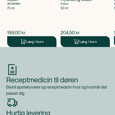
BIODERMA
Avène
75 ml
50 ml
$
nuværende pris
$
nuværende pris
199,00
kr.
204,50
kr.
Læg i kurv
Læg i kurv
Produkt 1 af 0
Receptmedicin til døren
Bestil apoteksvarer og receptmedicin hvor og hvornår det
passer dig
Hurtig levering