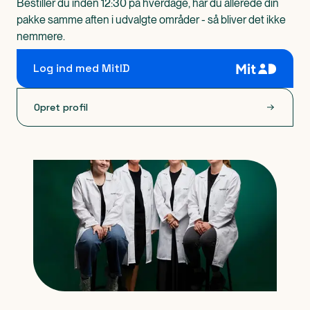
Bestiller du inden 12:30 på hverdage, har du allerede din
pakke samme aften i udvalgte områder - så bliver det ikke
nemmere.
Log ind med MitID
Opret profil