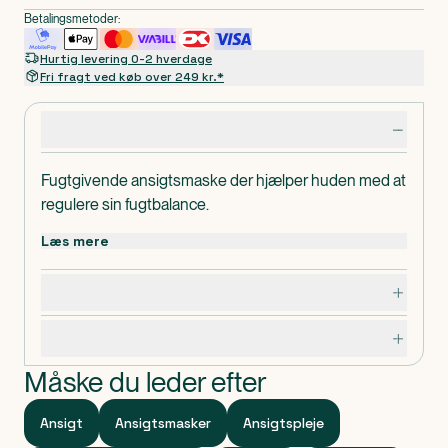
Betalingsmetoder:
Hurtig levering 0-2 hverdage
Fri fragt ved køb over 249 kr.*
Produktdetaljer
Fugtgivende ansigtsmaske der hjælper huden med at
regulere sin fugtbalance.
Læs mere
Dosering, opbevaring og indhold
Specifikationer
Måske du leder efter
Ansigt
Ansigtsmasker
Ansigtspleje