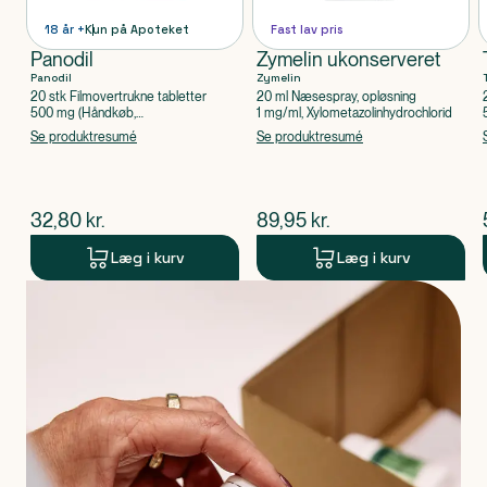
18 år +
Kun på Apoteket
Fast lav pris
Panodil
Zymelin ukonserveret
Panodil
Zymelin
20 stk Filmovertrukne tabletter
20 ml Næsespray, opløsning
500 mg (Håndkøb,
1 mg/ml, Xylometazolinhydrochlorid
apoteksforbeholdt), Paracetamol
Se produktresumé
Se produktresumé
$
nuværende pris
$
nuværende pris
32,80
kr.
89,95
kr.
Læg i kurv
Læg i kurv
Produkt 1 af 0