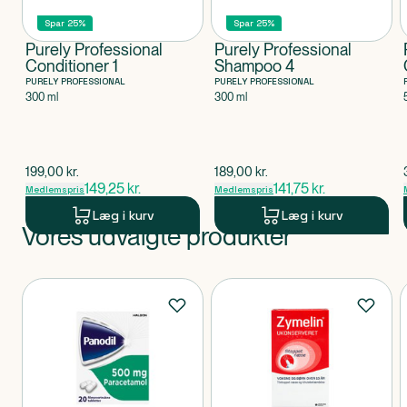
Spar 25%
Spar 25%
Purely Professional
Purely Professional
Conditioner 1
Shampoo 4
PURELY PROFESSIONAL
PURELY PROFESSIONAL
300 ml
300 ml
$
gammel pris
$
gammel pris
199,00
kr.
189,00
kr.
149,25
kr.
141,75
kr.
Medlemspris
Medlemspris
Læg i kurv
Læg i kurv
Vores udvalgte produkter
Produkt 1 af 0
Produkter