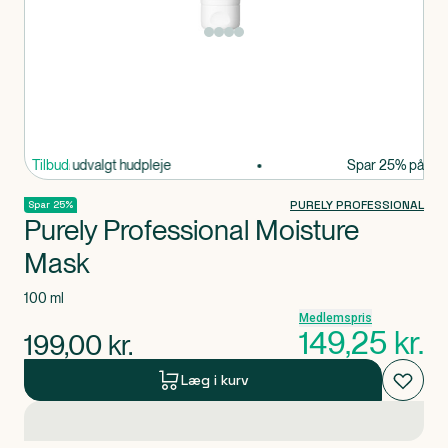
Produkt 1 af 0
ar 25% på udvalgt hudpleje
Tilbud
Spar 25% på udval
PURELY PROFESSIONAL
Spar 25%
Purely Professional Moisture
Mask
100 ml
Medlemspris
149,25
kr.
199,00
kr.
Læg i kurv