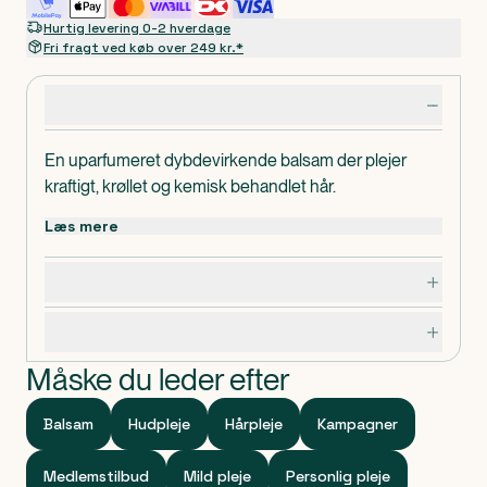
Hurtig levering 0-2 hverdage
Fri fragt ved køb over 249 kr.*
Produktdetaljer
En uparfumeret dybdevirkende balsam der plejer
kraftigt, krøllet og kemisk behandlet hår.
Læs mere
Dosering, opbevaring og indhold
Specifikationer
Måske du leder efter
Balsam
Hudpleje
Hårpleje
Kampagner
Medlemstilbud
Mild pleje
Personlig pleje