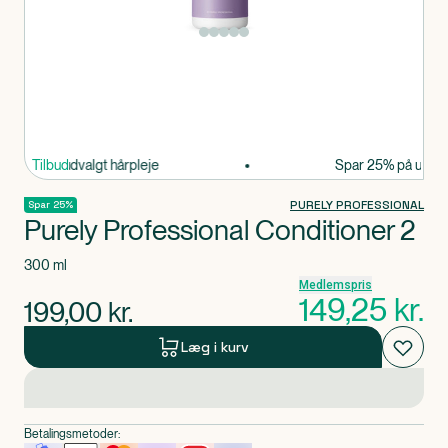
Produkt 1 af 0
 25% på udvalgt hårpleje
Tilbud
Spar 25% på udvalgt
PURELY PROFESSIONAL
Spar 25%
Purely Professional Conditioner 2
300 ml
Medlemspris
149,25
kr.
199,00
kr.
Læg i kurv
Betalingsmetoder: