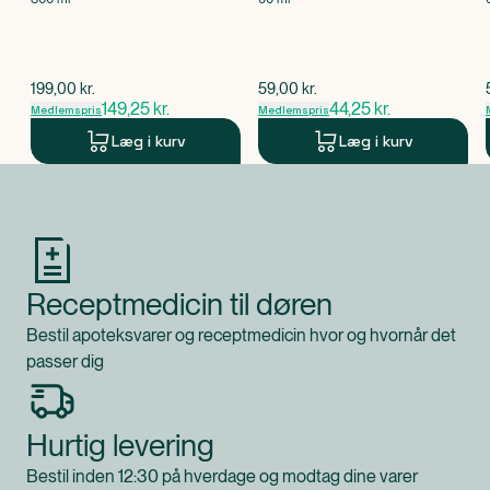
$
gammel pris
$
gammel pris
199,00
kr.
59,00
kr.
149,25
kr.
44,25
kr.
Medlemspris
Medlemspris
Læg i kurv
Læg i kurv
Produkt 1 af 0
Receptmedicin til døren
Bestil apoteksvarer og receptmedicin hvor og hvornår det
passer dig
Hurtig levering
Bestil inden 12:30 på hverdage og modtag dine varer