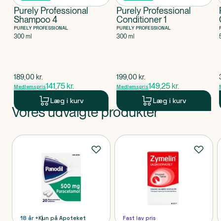
Purely Professional
Purely Professional
Shampoo 4
Conditioner 1
PURELY PROFESSIONAL
PURELY PROFESSIONAL
300 ml
300 ml
$
gammel pris
$
gammel pris
189,00
kr.
199,00
kr.
141,75
kr.
149,25
kr.
Medlemspris
Medlemspris
Læg i kurv
Læg i kurv
Vores udvalgte produkter
Produkt 1 af 0
Produkter
18 år +
Kun på Apoteket
Fast lav pris