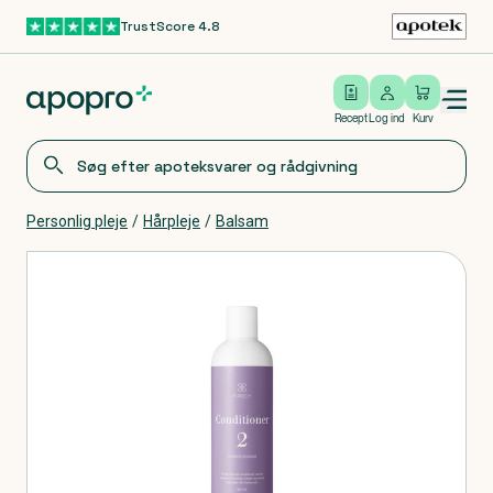
TrustScore 4.8
Gå til hovedindhold
Open/close menu
Log ind
Recept
Log ind
Kurv
Personlig pleje
/
Hårpleje
/
Balsam
Produkter