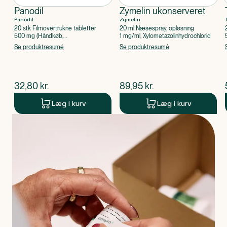
Panodil
Zymelin ukonserveret
Panodil
Zymelin
20 stk Filmovertrukne tabletter
20 ml Næsespray, opløsning
500 mg (Håndkøb,
1 mg/ml, Xylometazolinhydrochlorid
apoteksforbeholdt), Paracetamol
Se produktresumé
Se produktresumé
$
nuværende pris
$
nuværende pris
32,80
kr.
89,95
kr.
Læg i kurv
Læg i kurv
Produkt 1 af 0