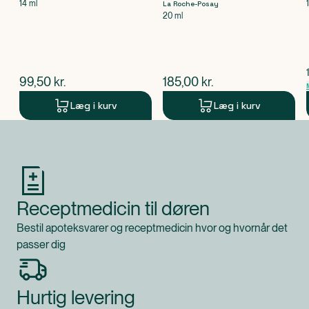
14 ml
La Roche-Posay
20 ml
$
nuværende pris
$
nuværende pris
99,50
kr.
185,00
kr.
Læg i kurv
Læg i kurv
Produkt 1 af 0
Receptmedicin til døren
Bestil apoteksvarer og receptmedicin hvor og hvornår det
passer dig
Hurtig levering