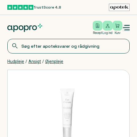
TrustScore 4.8
Gå til hovedindhold
Open/close menu
Log ind
Recept
Log ind
Kurv
Hudpleje
/
Ansigt
/
Øjenpleje
Produkter