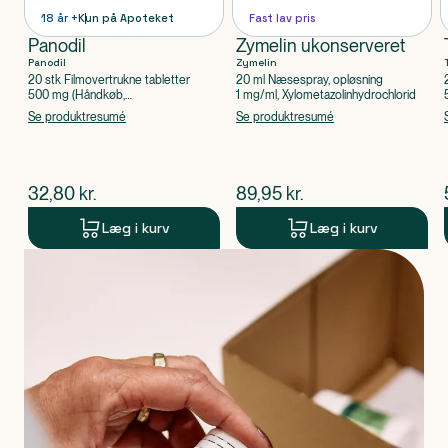
18 år +
Kun på Apoteket
Fast lav pris
Panodil
Zymelin ukonserveret
Panodil
Zymelin
20 stk Filmovertrukne tabletter
20 ml Næsespray, opløsning
500 mg (Håndkøb,
1 mg/ml, Xylometazolinhydrochlorid
apoteksforbeholdt), Paracetamol
Se produktresumé
Se produktresumé
$
nuværende pris
$
nuværende pris
32,80
kr.
89,95
kr.
Læg i kurv
Læg i kurv
Produkt 1 af 0