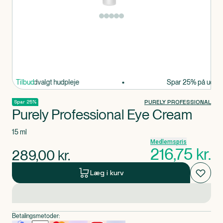
Produkt 1 af 0
 25% på udvalgt hudpleje
Tilbud
Spar 25% på udvalgt
PURELY PROFESSIONAL
Spar 25%
Purely Professional Eye Cream
15 ml
Medlemspris
216,75
kr.
289,00
kr.
Læg i kurv
Betalingsmetoder: