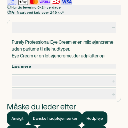
Hurtig levering 0-2 hverdage
Fri fragt ved køb over 249 kr.*
Produktdetaljer
Purely Professional Eye Cream er en mild øjencreme
uden parfume til alle hudtyper.
Eye Cream er en let øjencreme, der udglatter og
opstrammer huden i øjenområdet. Den hjælper med
Læs mere
at mindske hævelser og mørke rande samtidig med
den fugter og plejer huden. Opstrammende og
Dosering, opbevaring og indhold
udglattende øjencreme med aktivt ekstrakt af
tremella (snowmushroom) og dextran.
Specifikationer
Cremen er rig på antioxidanter og indeholder aktive
ingredienser, der hjælper med at holde hudens
Måske du leder efter
funktion i top.
Eye Cream er vegansk og uden parfume.
Ansigt
Danske hudplejemærker
Hudpleje