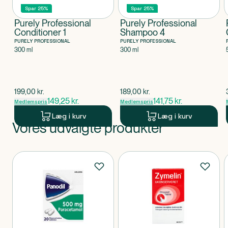
Spar 25%
Spar 25%
Purely Professional
Purely Professional
Conditioner 1
Shampoo 4
PURELY PROFESSIONAL
PURELY PROFESSIONAL
300 ml
300 ml
$
gammel pris
$
gammel pris
199,00
kr.
189,00
kr.
149,25
kr.
141,75
kr.
Medlemspris
Medlemspris
Læg i kurv
Læg i kurv
Vores udvalgte produkter
Produkt 1 af 0
Produkter