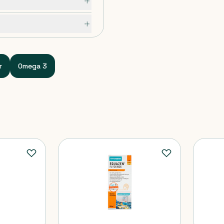
f naturlig citron. Fås i 200
ing.
r
Omega 3