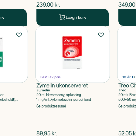
$
nuværende pris
$
nuvær
239,00
kr.
349,00
urv
Læg i kurv
Fast lav pris
18 år +
K
Zymelin ukonserveret
Treo Ci
Zymelin
Treo
ter
20 ml Næsespray, opløsning
20 stk Bru
rbeholdt),
1 mg/ml, Xylometazolinhydrochlorid
500+50 mg 
Acetylsalic
Se produktresumé
Se produk
$
nuværende pris
$
nuvær
89,95
kr.
52,05
k