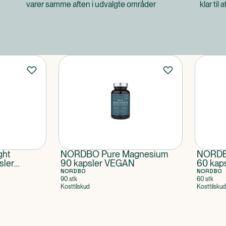
varer samme aften i udvalgte områder
klar til 
ht
NORDBO Pure Magnesium
NORDBO
sler
90 kapsler VEGAN
60 kap
NORDBO
NORDBO
90 stk
60 stk
Kosttilskud
Kosttilskud