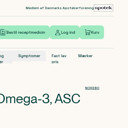
Medlem af Danmarks Apotekerforening
Bestil receptmedicin
Log ind
Kurv
 og
Symptomer
Fast lav
Mærker
ør
pris
NORDBO
mega-3, ASC