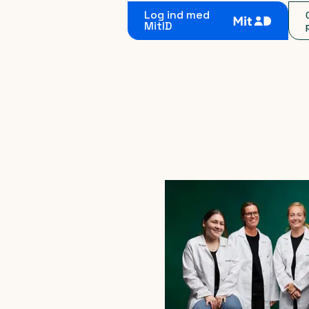
Log ind med
MitID