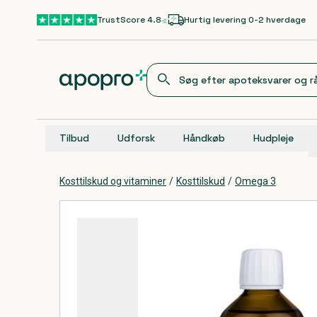
Gå til hovedindhold
TrustScore 4.8
Hurtig levering 0-2 hverdage
Tilbud
Udforsk
Håndkøb
Hudpleje
Kosttilskud og vitaminer
/
Kosttilskud
/
Omega 3