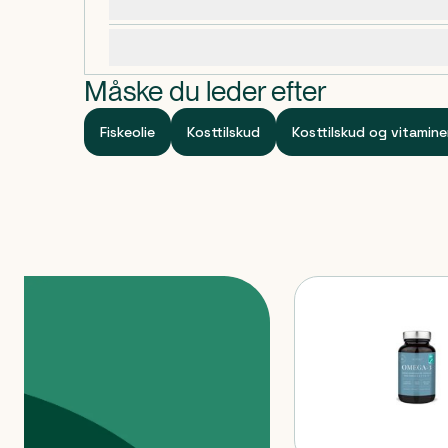
Dosering, opbevaring og indhold
den naturligt fri for fiskesmag og har kun en smag a
ml og 120 kapsler . Opbevares i køleskab efter åbn
Specifikationer
Måske du leder efter
Fiskeolie
Kosttilskud
Kosttilskud og vitamine
Produkter