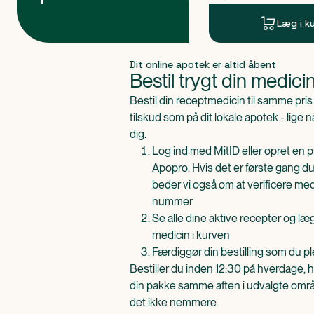
Læg i k
Produkt 1 af 0
Dit online apotek er altid åbent
Bestil trygt din medici
Bestil din receptmedicin til samme pr
tilskud som på dit lokale apotek - lige 
dig.
Log ind med MitID eller opret en pr
Apopro. Hvis det er første gang du
beder vi også om at verificere me
nummer
Se alle dine aktive recepter og l
medicin i kurven
Færdiggør din bestilling som du pl
Bestiller du inden 12:30 på hverdage, h
din pakke samme aften i udvalgte områd
det ikke nemmere.