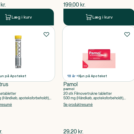
ende pris
$
nuværende pris
kr.
199,00
kr.
Læg i kurv
Læg i kurv
un på Apoteket
18 år +
Kun på Apoteket
trus
Pamol
pamol
setabletter
20 stk Filmovertrukne tabletter
(Håndkøb, apoteksforbeholdt),
500 mg (Håndkøb, apoteksforbeholdt),
ylsyre, Caffein
Paracetamol
tresumé
Se produktresumé
ende pris
$
nuværende pris
r.
29,20
kr.