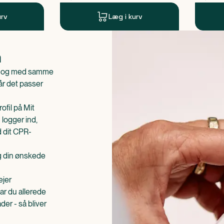
urv
Læg i kurv
n
is og med samme
når det passer
ofil på Mit
 logger ind,
d dit CPR-
æg din ønskede
ejer
ar du allerede
er - så bliver