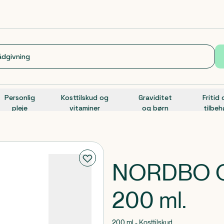
Personlig
Kosttilskud og
Graviditet
Fritid
pleje
vitaminer
og børn
tilbeh
NORDBO O
200 ml.
200 ml - Kosttilskud