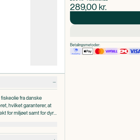
289,00
kr.
Betalingsmetoder:
iskeolie fra danske
et, hvilket garanterer, at
t for miljøet samt for dyr
fra madfisk, der normalt
, med EPA og DHA*, som
t olien er så ren og frisk, er