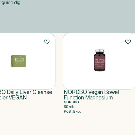
at guide dig
 Daily Liver Cleanse
NORDBO Vegan Bowel
sler VEGAN
Function Magnesium
NORDBO
60 stk
Kosttilskud