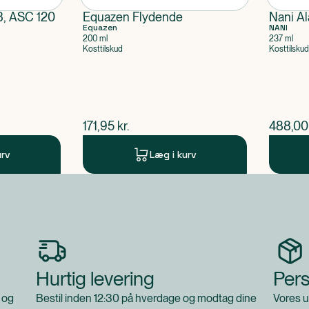
 ASC 120
Equazen Flydende
Nani Al
Equazen
NANI
200 ml
237 ml
Kosttilskud
Kosttilskud
$
nuværende pris
$
nuvær
171,95
kr.
488,00
urv
Læg i kurv
Hurtig levering
Pers
 og
Bestil inden 12:30 på hverdage og modtag dine
Vores u