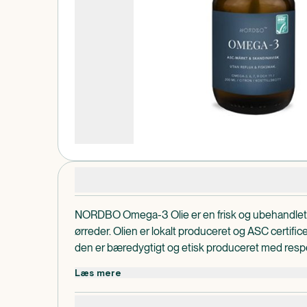
Produktdetaljer
NORDBO Omega-3 Olie er en frisk og ubehandlet f
ørreder. Olien er lokalt produceret og ASC certificer
den er bæredygtigt og etisk produceret med respek
og mennesker. Fri for giftstoffer og lavet af rester 
Læs mere
smides ud. Den indeholder Omega 3, 6, 7, 9 og 11
bidrager til hjertets normale funktion. Takket være a