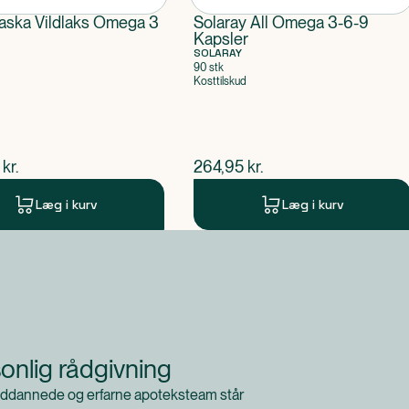
aska Vildlaks Omega 3
Solaray All Omega 3-6-9
Kapsler
SOLARAY
90 stk
Kosttilskud
ende pris
$
nuværende pris
kr.
264,95
kr.
Læg i kurv
Læg i kurv
onlig rådgivning
ddannede og erfarne apoteksteam står