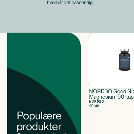
hvornår det passer dig
Produkter
NORDBO Good Nig
Magnesium 90 kap
VEGAN
NORDBO
90 stk
Populære
produkter