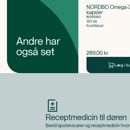
NORDBO Omega-3,
kapsler
NORDBO
120 stk
Kosttilskud
Andre har
også set
$
nuværende pris
289,00
kr.
Læg i k
Produkt 1 af 0
Receptmedicin til døren
Bestil apoteksvarer og receptmedicin hvor