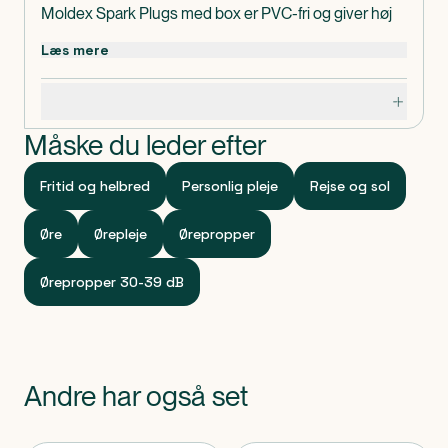
Moldex Spark Plugs med box er PVC-fri og giver høj
SNR35 db.
Læs mere
Dosis og anvendelse
Kan anvendes efter behov.
Specifikationer
Måske du leder efter
Fritid og helbred
Personlig pleje
Rejse og sol
Øre
Ørepleje
Ørepropper
Ørepropper 30-39 dB
Andre har også set