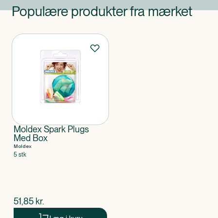
Populære produkter fra mærket
Produkter
Moldex Spark Plugs
Med Box
Moldex
5 stk
$
nuværende pris
51,85
kr.