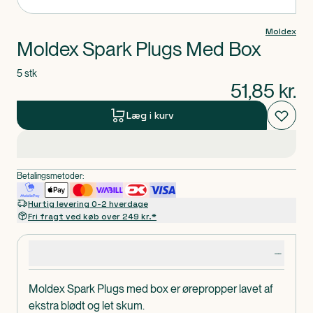
Moldex
Moldex Spark Plugs Med Box
5 stk
51,85
kr.
Læg i kurv
Betalingsmetoder:
Hurtig levering 0-2 hverdage
Fri fragt ved køb over 249 kr.*
Produktdetaljer
Moldex Spark Plugs med box er ørepropper lavet af
ekstra blødt og let skum.