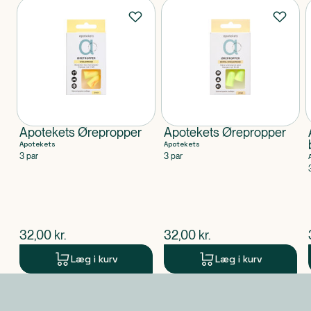
Produkter
Apotekets Ørepropper
Apotekets Ørepropper
Apotekets
Apotekets
3 par
3 par
$
nuværende pris
$
nuværende pris
32,00
kr.
32,00
kr.
Læg i kurv
Læg i kurv
Produkt 1 af 0