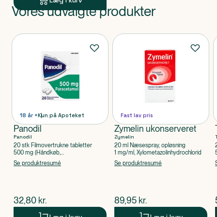
Læg i kurv
Vores udvalgte produkter
Produkt 1 af 0
Produkter
18 år +
Kun på Apoteket
Fast lav pris
Panodil
Zymelin ukonserveret
Panodil
Zymelin
20 stk Filmovertrukne tabletter
20 ml Næsespray, opløsning
500 mg (Håndkøb,
1 mg/ml, Xylometazolinhydrochlorid
apoteksforbeholdt), Paracetamol
Se produktresumé
Se produktresumé
$
nuværende pris
$
nuværende pris
32,80
kr.
89,95
kr.