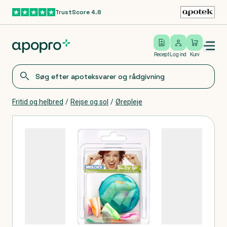
TrustScore 4.8
Gå til hovedindhold
Open/close menu
Log ind
Recept
Log ind
Kurv
Fritid og helbred
/
Rejse og sol
/
Ørepleje