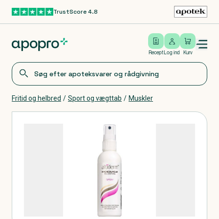
TrustScore 4.8
Gå til hovedindhold
Open/close menu
Log ind
Recept
Log ind
Kurv
Fritid og helbred
/
Sport og vægttab
/
Muskler