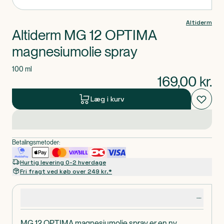
Altiderm
Altiderm MG 12 OPTIMA
magnesiumolie spray
100 ml
169,00
kr.
Læg i kurv
Betalingsmetoder:
Hurtig levering 0-2 hverdage
Fri fragt ved køb over 249 kr.*
Produktdetaljer
MG 12 OPTIMA magnesiumolie spray er en ny,