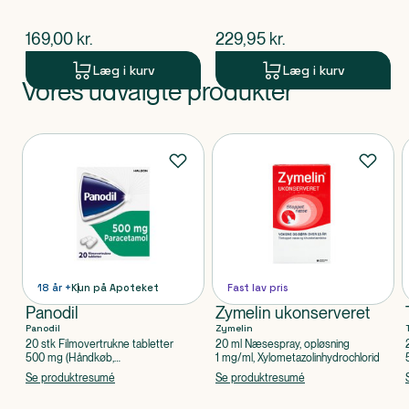
$
nuværende pris
$
nuværende pris
169,00
kr.
229,95
kr.
Læg i kurv
Læg i kurv
Vores udvalgte produkter
Produkt 1 af 0
Produkter
18 år +
Kun på Apoteket
Fast lav pris
Panodil
Zymelin ukonserveret
Panodil
Zymelin
20 stk Filmovertrukne tabletter
20 ml Næsespray, opløsning
500 mg (Håndkøb,
1 mg/ml, Xylometazolinhydrochlorid
apoteksforbeholdt), Paracetamol
Se produktresumé
Se produktresumé