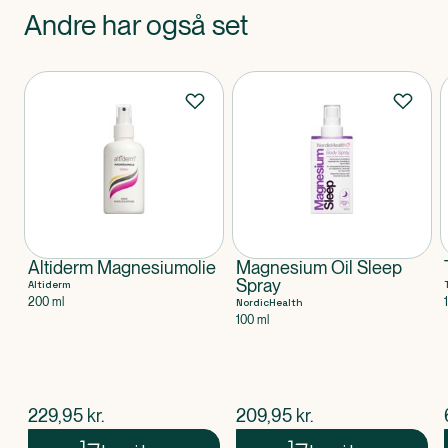
Andre har også set
Produkter
Altiderm Magnesiumolie
Magnesium Oil Sleep
Spray
Altiderm
200 ml
NordicHealth
100 ml
$
nuværende pris
$
nuværende pris
229,95
kr.
209,95
kr.