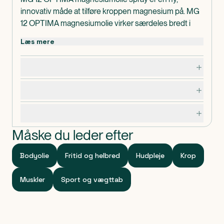
innovativ måde at tilføre kroppen magnesium på. MG
12 OPTIMA magnesiumolie virker særdeles bredt i
forbindelse med magnesiummangel. Kun beregnet til
Læs mere
udvortes brug og smøres direkte på huden, hvor det
absorberes.
Dosering, opbevaring og indhold
MG 12 OPTIMA magnesiumolie er en meget mættet
magnesiumklorid-opløsning, der føles let fedtet på
Advarsler og forsigtighedsregler
grund af sin høje grad af mætning, men det er ikke en
olie i den sande betydning af ordet. MG 12 OPTIMA
Specifikationer
består KUN af 31 % magnesiumklorid og 69 % vand.
Måske du leder efter
Bodyolie
Fritid og helbred
Hudpleje
Krop
Muskler
Sport og vægttab