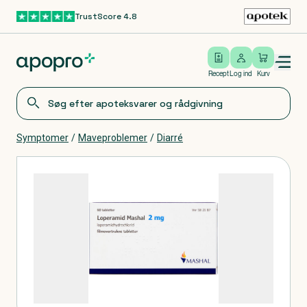
TrustScore 4.8
Gå til hovedindhold
Open/close menu
Log ind
Recept
Log ind
Kurv
Symptomer
/
Maveproblemer
/
Diarré