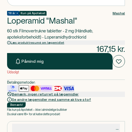
Mashal
18 år +
Kun på Apoteket
Loperamid "Mashal"
60 stk Filmovertrukne tabletter - 2 mg (Håndkøb,
apoteksforbeholdt) - Loperamidhydrochlorid
Læs produktresumé om lægemidlet
167,15
kr.
Påmind mig
Udsolgt
Betalingsmetoder:
Bemærk, ingen returret på lægemidler
Se andre lægemidler med samme aktive stof
Bemærk
!
Fås kun på Apoteket – ikke i almindelige butikker
Du skal være 18+ for at købe dette produkt
Produktdetaljer