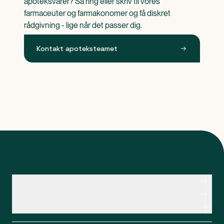
apoteksvarer? Så ring eller skriv til vores 
farmaceuter og farmakonomer og få diskret 
rådgivning - lige når det passer dig.
Kontakt apoteksteamet
Kontakt apoteksteamet
Genveje
Om Apopro
Apopro Online Apotek
CVR: 37983446
Apopro guider