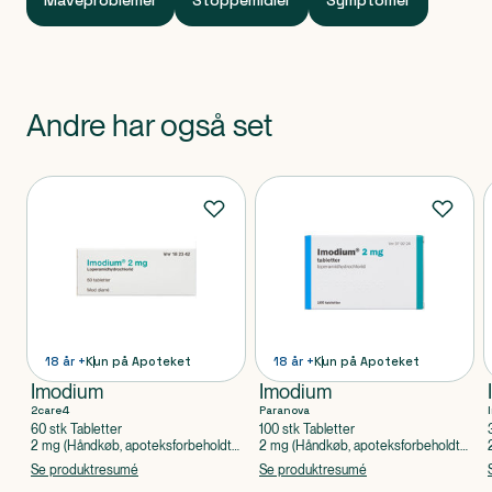
Maveproblemer
Stoppemidler
Symptomer
Andre har også set
Produkter
18 år +
Kun på Apoteket
18 år +
Kun på Apoteket
Imodium
Imodium
2care4
Paranova
60 stk Tabletter
100 stk Tabletter
2 mg (Håndkøb, apoteksforbeholdt),
2 mg (Håndkøb, apoteksforbeholdt),
Loperamidhydrochlorid
Loperamidhydrochlorid
Se produktresumé
Se produktresumé