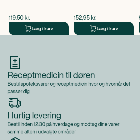
$
nuværende pris
$
nuværende pris
119,50
kr.
152,95
kr.
Læg i kurv
Læg i kurv
Produkt 1 af 0
Receptmedicin til døren
Bestil apoteksvarer og receptmedicin hvor og hvornår det
passer dig
Hurtig levering
Bestil inden 12:30 på hverdage og modtag dine varer
samme aften i udvalgte områder