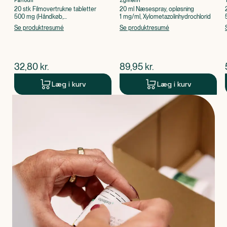
Panodil
Zymelin
20 stk Filmovertrukne tabletter
20 ml Næsespray, opløsning
500 mg (Håndkøb,
1 mg/ml, Xylometazolinhydrochlorid
apoteksforbeholdt), Paracetamol
Se produktresumé
Se produktresumé
$
nuværende pris
$
nuværende pris
32,80
kr.
89,95
kr.
Læg i kurv
Læg i kurv
Produkt 1 af 0