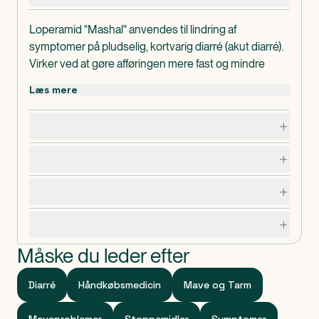
Loperamid "Mashal" anvendes til lindring af
symptomer på pludselig, kortvarig diarré (akut diarré).
Virker ved at gøre afføringen mere fast og mindre
hyppig.
Læs mere
Bør ikke gives til børn under 12 år uden lægens
anvisning.
Dosering, opbevaring og indhold
I pakningerne med medicin findes en
patientvejledning, som du altid bør læse grundigt,
Bivirkninger
inden du tager medicinen. Hvis du er i tvivl, om du må
bruge medicinen, bør du kontakte egen læge.
Advarsler og forsigtighedsregler
Sidst opdateret d. 02/12-2024.
Specifikationer
Måske du leder efter
Diarré
Håndkøbsmedicin
Mave og Tarm