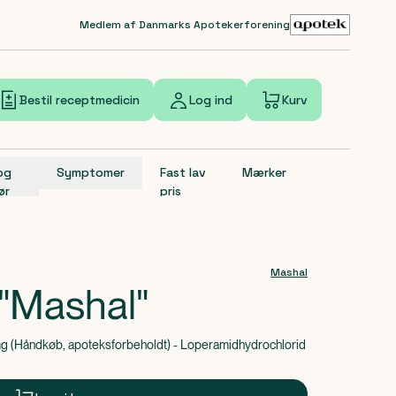
Medlem af Danmarks Apotekerforening
Bestil receptmedicin
Log ind
Kurv
 og
Symptomer
Fast lav
Mærker
ør
pris
Mashal
"Mashal"
 mg (Håndkøb, apoteksforbeholdt) - Loperamidhydrochlorid