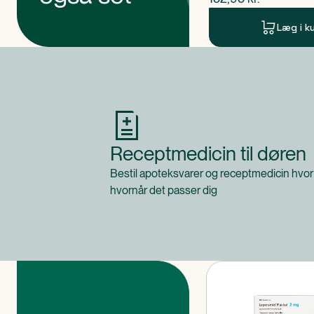
Læg i k
Produkt 1 af 0
Receptmedicin til døren
Bestil apoteksvarer og receptmedicin hvor
hvornår det passer dig
Produkter