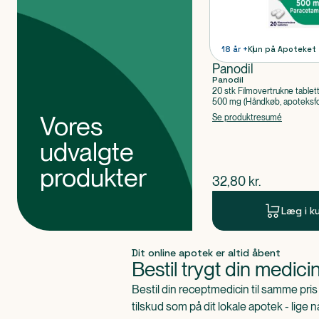
18 år +
Kun på Apoteket
Panodil
Panodil
20 stk Filmovertrukne tablet
500 mg (Håndkøb, apoteksfo
Paracetamol
Vores
Se produktresumé
udvalgte
produkter
$
nuværende pris
32,80
kr.
Læg i k
Produkt 1 af 0
Dit online apotek er altid åbent
Bestil trygt din medici
Bestil din receptmedicin til samme pr
tilskud som på dit lokale apotek - lige 