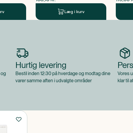
urv
Læg i kurv
Hurtig levering
Pers
 og
Bestil inden 12:30 på hverdage og modtag dine
Vores u
varer samme aften i udvalgte områder
klar til 