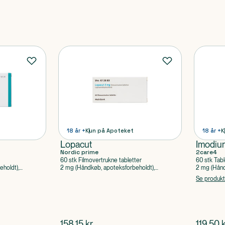
18 år +
Kun på Apoteket
18 år +
K
Lopacut
Imodiu
Nordic prime
2care4
60 stk Filmovertrukne tabletter
60 stk Tabl
holdt),
2 mg (Håndkøb, apoteksforbeholdt),
2 mg (Hånd
Loperamidhydrochlorid
Loperamidh
Se produk
$
nuværende pris
$
nuvær
158,15
kr.
119,50
k