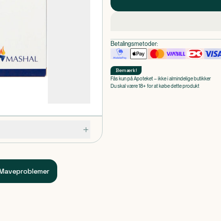
Betalingsmetoder:
Bemærk
!
Fås kun på Apoteket – ikke i almindelige butikker
Du skal være 18+ for at købe dette produkt
Maveproblemer