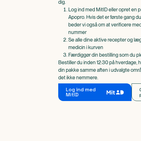
dig.
Log ind med MitID eller opret en pr
Apopro. Hvis det er første gang du
beder vi også om at verificere me
nummer
Se alle dine aktive recepter og l
medicin i kurven
Færdiggør din bestilling som du pl
Bestiller du inden 12:30 på hverdage, h
din pakke samme aften i udvalgte områd
det ikke nemmere.
Log ind med
MitID