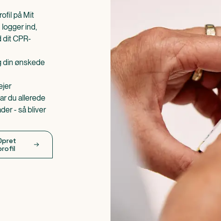
ofil på Mit
 logger ind,
d dit CPR-
æg din ønskede
ejer
ar du allerede
er - så bliver
Opret
profil