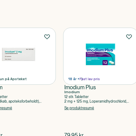
un på Apoteket
18 år +
Fast lav pris
m
Imodium Plus
Imodium
etter
12 stk Tabletter
køb, apoteksforbeholdt),
2 mg + 125 mg, Loperamidhydrochlorid,
ydrochlorid
Simeticon
tresumé
Se produktresumé
ende pris
$
nuværende pris
r.
79,95
kr.