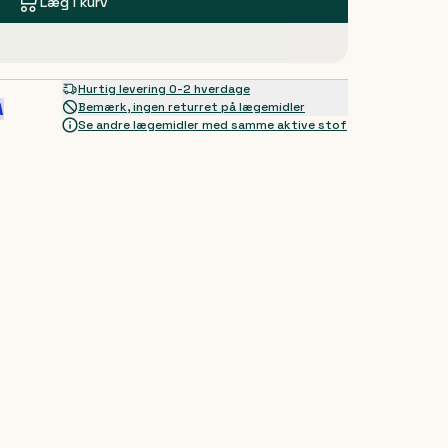
Læg i kurv
Hurtig levering 0-2 hverdage
Bemærk, ingen returret på lægemidler
Se andre lægemidler med samme aktive stof