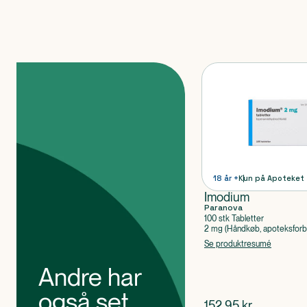
Produkter
18 år +
Kun på Apoteket
Imodium
Paranova
100 stk Tabletter
2 mg (Håndkøb, apoteksforbe
Loperamidhydrochlorid
Se produktresumé
Andre har
også set
$
nuværende pris
152,95
kr.