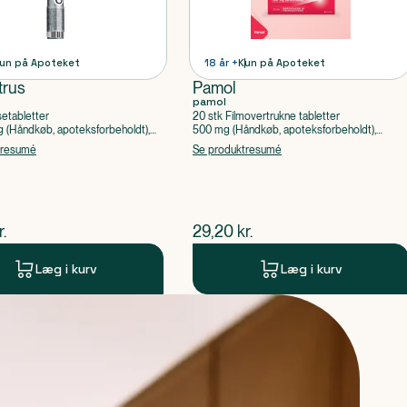
un på Apoteket
18 år +
Kun på Apoteket
trus
Pamol
pamol
setabletter
20 stk Filmovertrukne tabletter
(Håndkøb, apoteksforbeholdt),
500 mg (Håndkøb, apoteksforbeholdt),
ylsyre, Caffein
Paracetamol
tresumé
Se produktresumé
ende pris
$
nuværende pris
r.
29,20
kr.
Læg i kurv
Læg i kurv