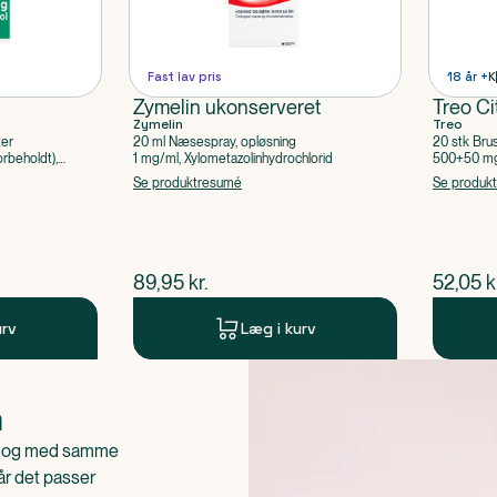
Fast lav pris
18 år +
K
Zymelin ukonserveret
Treo Ci
Zymelin
Treo
ter
20 ml Næsespray, opløsning
20 stk Bru
rbeholdt),
1 mg/ml, Xylometazolinhydrochlorid
500+50 mg 
Acetylsalic
Se produktresumé
Se produk
$
nuværende pris
$
nuvær
89,95
kr.
52,05
k
urv
Læg i kurv
n
is og med samme
når det passer