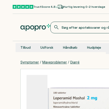
Gå til hovedindhold
TrustScore 4.8
Hurtig levering 0-2 hverdage
Tilbud
Udforsk
Håndkøb
Hudpleje
Symptomer
/
Maveproblemer
/
Diarré