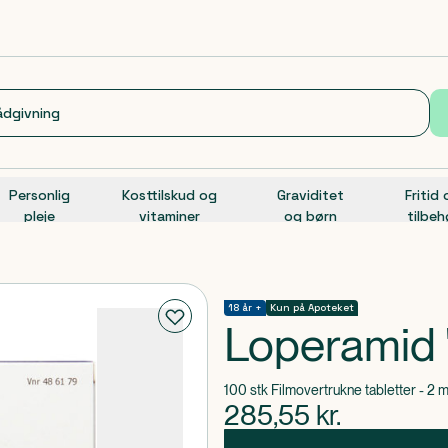
Personlig
Kosttilskud og
Graviditet
Fritid
pleje
vitaminer
og børn
tilbeh
18 år +
Kun på Apoteket
Loperamid 
100 stk Filmovertrukne tabletter - 2
285,55
kr.