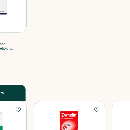
"
tter
holdt),
urv