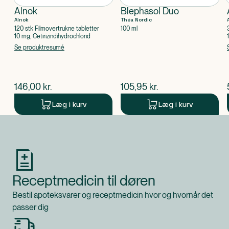
Alnok
Blephasol Duo
Alnok
Théa Nordic
120 stk Filmovertrukne tabletter
100 ml
10 mg, Cetirizindihydrochlorid
Se produktresumé
$
nuværende pris
$
nuværende pris
146,00
kr.
105,95
kr.
Læg i kurv
Læg i kurv
Produkt 1 af 0
Receptmedicin til døren
Bestil apoteksvarer og receptmedicin hvor og hvornår det
passer dig