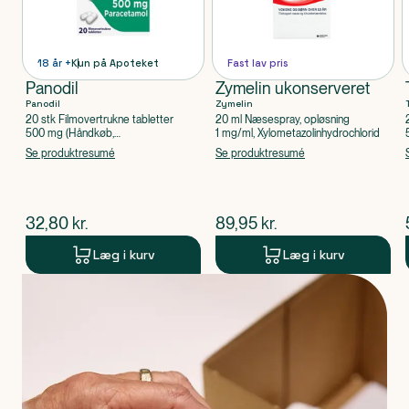
18 år +
Kun på Apoteket
Fast lav pris
Panodil
Zymelin ukonserveret
Panodil
Zymelin
20 stk Filmovertrukne tabletter
20 ml Næsespray, opløsning
500 mg (Håndkøb,
1 mg/ml, Xylometazolinhydrochlorid
apoteksforbeholdt), Paracetamol
Se produktresumé
Se produktresumé
$
nuværende pris
$
nuværende pris
32,80
kr.
89,95
kr.
Læg i kurv
Læg i kurv
Produkt 1 af 0