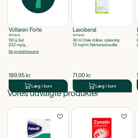
Voltaren Forte
Laxoberal
Orifarm
Orifarm
150 g Gel
30 ml Orale dråber, opløsning
23,2 mg/g,
7,5 mg/ml, Natriumpicosulfat
Diclofenacdiethylammonium
Se produktresumé
$
nuværende pris
$
nuværende pris
189,95
kr.
71,00
kr.
Læg i kurv
Læg i kurv
Vores udvalgte produkter
Produkt 1 af 0
Produkter