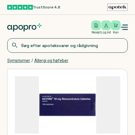
TrustScore 4.8
Gå til hovedindhold
Open/close menu
Log ind
Recept
Log ind
Kurv
Symptomer
/
Allergi og høfeber