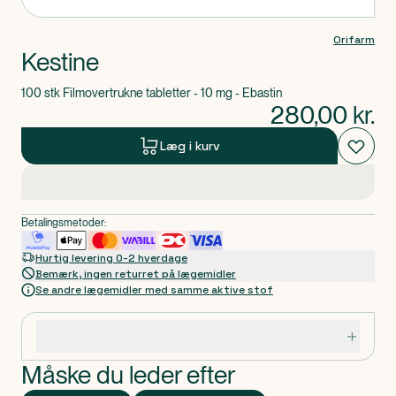
Orifarm
Kestine
100 stk Filmovertrukne tabletter - 10 mg - Ebastin
280,00
kr.
Læg i kurv
Betalingsmetoder:
Hurtig levering 0-2 hverdage
Bemærk, ingen returret på lægemidler
Se andre lægemidler med samme aktive stof
Specifikationer
Måske du leder efter