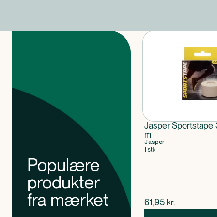
Produkter
Jasper Sportstape 
m
Jasper
1 stk
Populære
produkter
fra mærket
$
nuværende pris
61,95
kr.