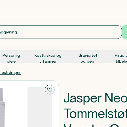
Personlig
Kosttilskud og
Graviditet
Fritid
pleje
vitaminer
og børn
tilbeh
øttestrømper
Jasper Ne
Tommelstøt