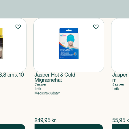
3,8 cm x 10
Jasper Hot & Cold
Jasper 
Migrænehat
m
Jasper
Jasper
1 stk
1 stk
Medicinsk udstyr
$
nuværende pris
$
nuvær
249,95
kr.
55,95
k