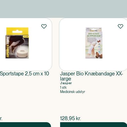
Sportstape 2,5 cm x 10
Jasper Bio Knæbandage XX-
large
Jasper
1 stk
Medicinsk udstyr
ende pris
$
nuværende pris
r.
128,95
kr.