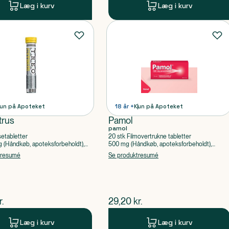
Læg i kurv
Læg i kurv
un på Apoteket
18 år +
Kun på Apoteket
trus
Pamol
pamol
setabletter
20 stk Filmovertrukne tabletter
(Håndkøb, apoteksforbeholdt),
500 mg (Håndkøb, apoteksforbeholdt),
ylsyre, Caffein
Paracetamol
tresumé
Se produktresumé
ende pris
$
nuværende pris
r.
29,20
kr.
Læg i kurv
Læg i kurv