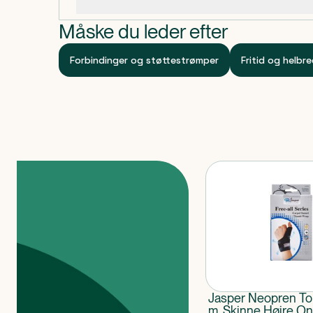
Specifikationer
Anvendes ved behov.
Måske du leder efter
Forbindinger og støttestrømper
Fritid og helbr
Produkter
Jasper Neopren To
m. Skinne Højre On