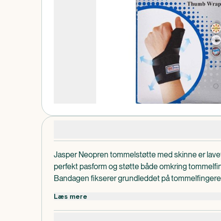
Produktdetaljer
Jasper Neopren tommelstøtte med skinne er lavet 
perfekt pasform og støtte både omkring tommelfi
Bandagen fikserer grundleddet på tommelfingeren
bevægelsesfriheden i det yderste tommelled bib
Læs mere
Anvendelse: