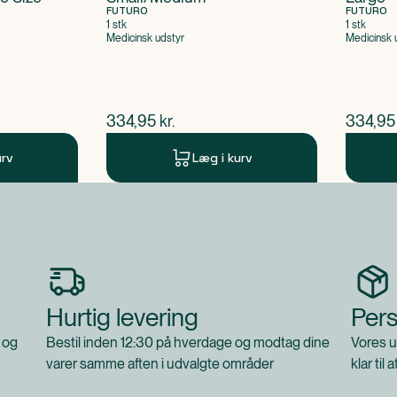
FUTURO
FUTURO
1 stk
1 stk
Medicinsk udstyr
Medicinsk 
$
nuværende pris
$
nuvær
334,95
kr.
334,95
urv
Læg i kurv
Hurtig levering
Pers
 og
Bestil inden 12:30 på hverdage og modtag dine
Vores u
varer samme aften i udvalgte områder
klar til 