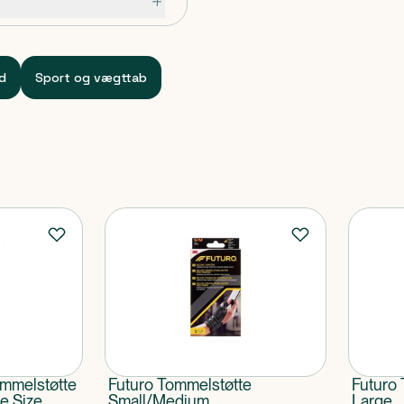
ed
Sport og vægttab
mmelstøtte
Futuro Tommelstøtte
Futuro 
e Size
Small/Medium
Large