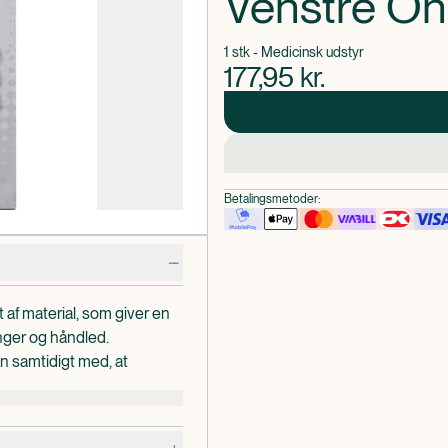
Venstre On
1 stk - Medicinsk udstyr
177,95
kr.
Betalingsmetoder:
af material, som giver en
nger og håndled.
 samtidigt med, at
eholdes.