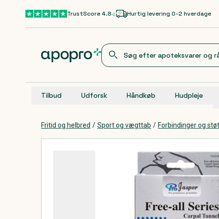
Gå til hovedindhold
TrustScore 4.8
Hurtig levering 0-2 hverdage
Tilbud
Udforsk
Håndkøb
Hudpleje
Fritid og helbred
/
Sport og vægttab
/
Forbindinger og st