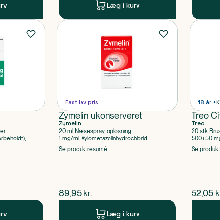
urv
Læg i kurv
Fast lav pris
18 år +
K
Zymelin ukonserveret
Treo Ci
Zymelin
Treo
ter
20 ml Næsespray, opløsning
20 stk Bru
rbeholdt),
1 mg/ml, Xylometazolinhydrochlorid
500+50 mg 
Acetylsalic
Se produktresumé
Se produk
$
nuværende pris
$
nuvær
89,95
kr.
52,05
k
urv
Læg i kurv