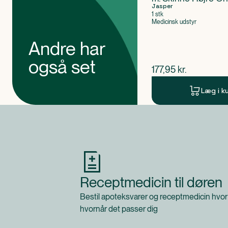
Jasper
1 stk
Medicinsk udstyr
Andre har
også set
$
nuværende pris
177,95
kr.
Læg i k
Produkt 1 af 0
Receptmedicin til døren
Bestil apoteksvarer og receptmedicin hvor
hvornår det passer dig