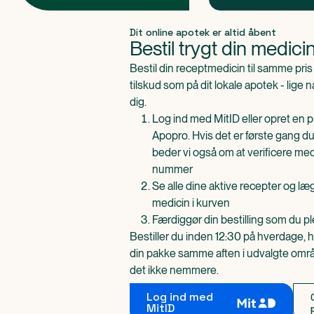
Produkt 1 af 0
Dit online apotek er altid åbent
Bestil trygt din medici
Bestil din receptmedicin til samme pr
tilskud som på dit lokale apotek - lige 
dig.
Log ind med MitID eller opret en pr
Apopro. Hvis det er første gang du
beder vi også om at verificere me
nummer
Se alle dine aktive recepter og l
medicin i kurven
Færdiggør din bestilling som du pl
Bestiller du inden 12:30 på hverdage, h
din pakke samme aften i udvalgte områd
det ikke nemmere.
Log ind med
MitID