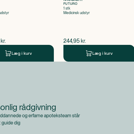
FUTURO
1 stk
udstyr
Medicinsk udstyr
ende pris
$
nuværende pris
kr.
244,95
kr.
Læg i kurv
Læg i kurv
onlig rådgivning
ddannede og erfarne apoteksteam står
at guide dig