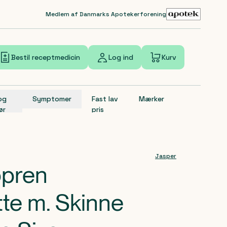
Medlem af Danmarks Apotekerforening
Bestil receptmedicin
Log ind
Kurv
 og
Symptomer
Fast lav
Mærker
ør
pris
Jasper
opren
te m. Skinne