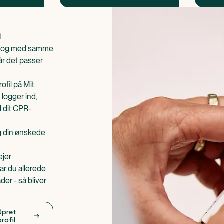
n
is og med samme
når det passer
ofil på Mit
 logger ind,
d dit CPR-
æg din ønskede
ejer
ar du allerede
er - så bliver
Opret
profil