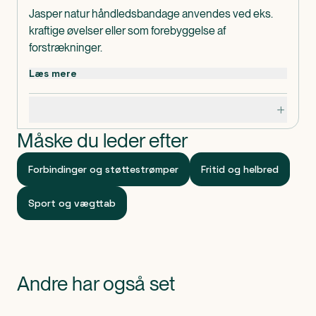
Jasper natur håndledsbandage anvendes ved eks.
kraftige øvelser eller som forebyggelse af
forstrækninger.
Håndledsstøtten er robust og smudsafvisende og
Læs mere
giver støtte omkring håndleddet.
Håndledsbandagen er nem at fastsætte og holder
Specifikationer
længe.
Måske du leder efter
Anvendelse:
Anvendes ved behov.
Forbindinger og støttestrømper
Fritid og helbred
Sport og vægttab
Andre har også set