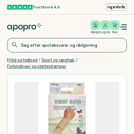
TrustScore 4.8
Gå til hovedindhold
Open/close menu
Log ind
Recept
Log ind
Kurv
Fritid og helbred
/
Sport og vægttab
/
Forbindinger og støttestrømper