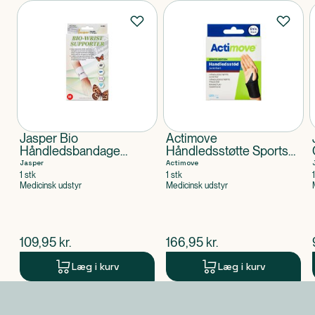
Produkter
Jasper Bio
Actimove
Håndledsbandage
Håndledsstøtte Sports
Medium
Edition Universel
Jasper
Actimove
størrelse
1 stk
1 stk
Medicinsk udstyr
Medicinsk udstyr
$
nuværende pris
$
nuværende pris
109,95
kr.
166,95
kr.
Læg i kurv
Læg i kurv
Produkt 1 af 0