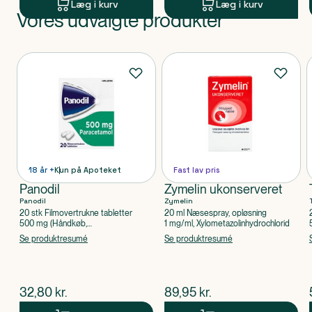
Læg i kurv
Læg i kurv
Vores udvalgte produkter
Produkt 1 af 0
Produkter
18 år +
Kun på Apoteket
Fast lav pris
Panodil
Zymelin ukonserveret
Panodil
Zymelin
20 stk Filmovertrukne tabletter
20 ml Næsespray, opløsning
500 mg (Håndkøb,
1 mg/ml, Xylometazolinhydrochlorid
apoteksforbeholdt), Paracetamol
Se produktresumé
Se produktresumé
$
nuværende pris
$
nuværende pris
32,80
kr.
89,95
kr.