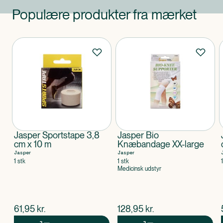
Populære produkter fra mærket
Produkter
Jasper Sportstape 3,8
Jasper Bio
cm x 10 m
Knæbandage XX-large
Jasper
Jasper
1 stk
1 stk
Medicinsk udstyr
$
nuværende pris
$
nuværende pris
61,95
kr.
128,95
kr.