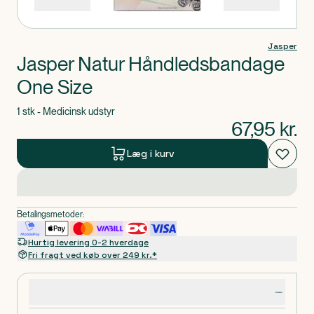
Jasper
Jasper Natur Håndledsbandage
One Size
1 stk - Medicinsk udstyr
67,95
kr.
Læg i kurv
Betalingsmetoder:
Hurtig levering 0-2 hverdage
Fri fragt ved køb over 249 kr.*
Produktdetaljer