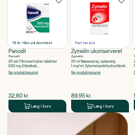
18 år +
Kun på Apoteket
Fast lav pris
Panodil
Zymelin ukonserveret
Panodil
Zymelin
20 stk Filmovertrukne tabletter
20 ml Næsespray, opløsning
500 mg (Håndkøb,
1 mg/ml, Xylometazolinhydrochlorid
apoteksforbeholdt), Paracetamol
Se produktresumé
Se produktresumé
$
nuværende pris
$
nuværende pris
32,80
kr.
89,95
kr.
Læg i kurv
Læg i kurv
Produkt 1 af 0