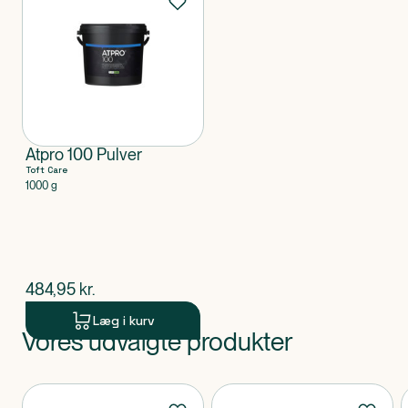
Atpro 100 Pulver
Toft Care
1000 g
$
nuværende pris
484,95
kr.
Læg i kurv
Vores udvalgte produkter
Produkt 1 af 0
Produkter