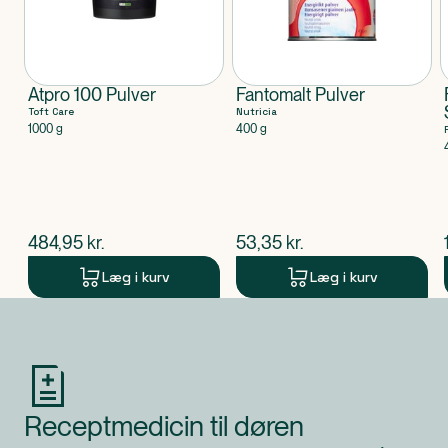
Atpro 100 Pulver
Fantomalt Pulver
Toft Care
Nutricia
1000 g
400 g
$
nuværende pris
$
nuværende pris
484,95
kr.
53,35
kr.
Læg i kurv
Læg i kurv
Produkt 1 af 0
Receptmedicin til døren