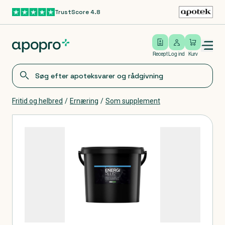
TrustScore 4.8
Gå til hovedindhold
Open/close menu
Log ind
Recept
Log ind
Kurv
Fritid og helbred
/
Ernæring
/
Som supplement