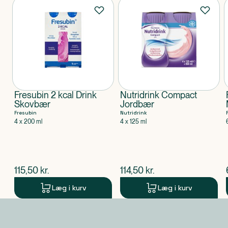
Produkter
Fresubin 2 kcal Drink
Nutridrink Compact
Skovbær
Jordbær
Fresubin
Nutridrink
4 x 200 ml
4 x 125 ml
$
nuværende pris
$
nuværende pris
115,50
kr.
114,50
kr.
Læg i kurv
Læg i kurv
Produkt 1 af 0