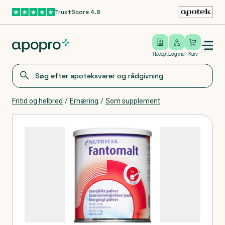
TrustScore 4.8
Gå til hovedindhold
Open/close menu
Log ind
Recept
Log ind
Kurv
Fritid og helbred
/
Ernæring
/
Som supplement