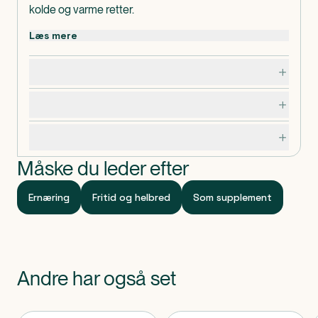
kolde og varme retter.
Produktet anvendes til ernæringsbehandling af
Læs mere
patienter med et utilstrækkeligt energiindtag eller
med øget energibehov.
Dosering, opbevaring og indhold
Fantomalt er ikke egnet til patieneter med
galaktosemi.
Advarsler og forsigtighedsregler
Dispenseringsform
Ernæringsdrik
Specifikationer
Måske du leder efter
Ernæring
Fritid og helbred
Som supplement
Andre har også set