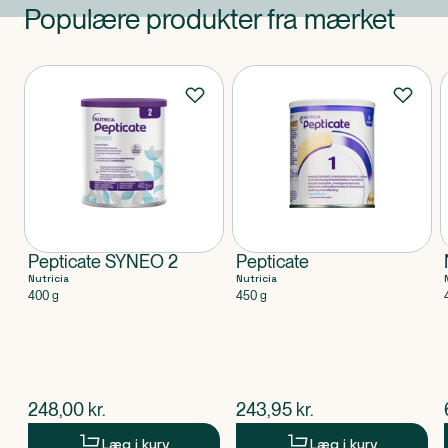
Populære produkter fra mærket
Produkter
Pepticate SYNEO 2
Pepticate
Nutricia
Nutricia
400 g
450 g
$
nuværende pris
$
nuværende pris
248,00
kr.
243,95
kr.
Læg i kurv
Læg i kurv