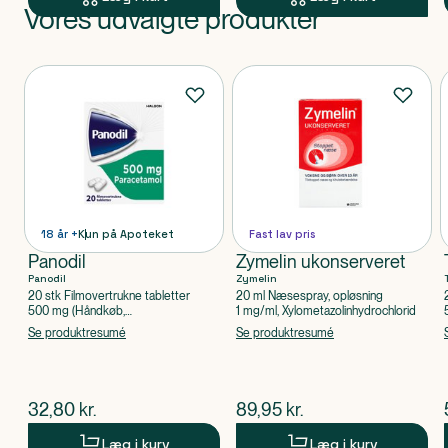
Vores udvalgte produkter
Produkt 1 af 0
Produkter
18 år +
Kun på Apoteket
Fast lav pris
Panodil
Zymelin ukonserveret
Panodil
Zymelin
20 stk Filmovertrukne tabletter
20 ml Næsespray, opløsning
500 mg (Håndkøb,
1 mg/ml, Xylometazolinhydrochlorid
apoteksforbeholdt), Paracetamol
Se produktresumé
Se produktresumé
$
nuværende pris
$
nuværende pris
32,80
kr.
89,95
kr.
Læg i kurv
Læg i kurv