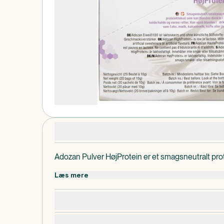
Produktdetaljer
Adozan Pulver HøjProtein er et smagsneutralt prote
Læs mere
Dosering, opbevaring og indhold
Specifikationer