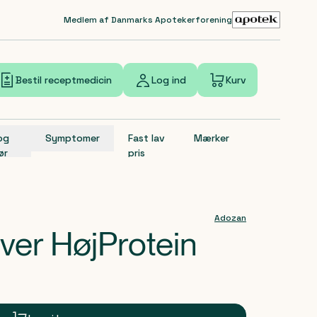
Medlem af Danmarks Apotekerforening
Bestil receptmedicin
Log ind
Kurv
 og
Symptomer
Fast lav
Mærker
ør
pris
Adozan
ver HøjProtein