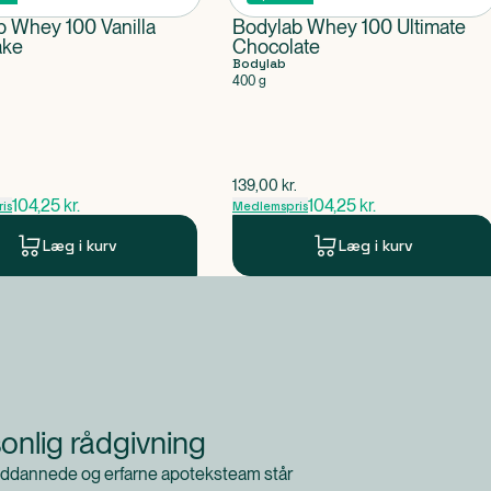
b Whey 100 Vanilla
Bodylab Whey 100 Ultimate
ake
Chocolate
Bodylab
400 g
pris
$
gammel pris
.
139,00
kr.
104,25
kr.
104,25
kr.
is
Medlemspris
Læg i kurv
Læg i kurv
onlig rådgivning
ddannede og erfarne apoteksteam står