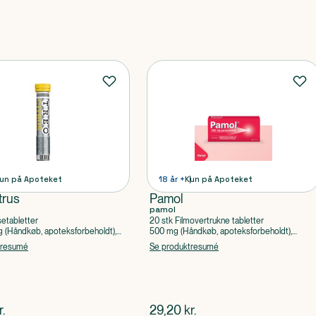
un på Apoteket
18 år +
Kun på Apoteket
trus
Pamol
pamol
setabletter
20 stk Filmovertrukne tabletter
(Håndkøb, apoteksforbeholdt),
500 mg (Håndkøb, apoteksforbeholdt),
ylsyre, Caffein
Paracetamol
tresumé
Se produktresumé
ende pris
$
nuværende pris
r.
29,20
kr.