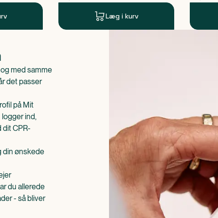
urv
Læg i kurv
n
is og med samme
når det passer
ofil på Mit
 logger ind,
d dit CPR-
æg din ønskede
ejer
ar du allerede
er - så bliver