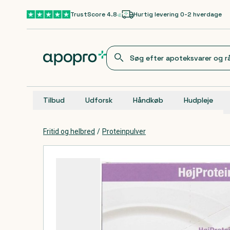
Gå til hovedindhold
TrustScore 4.8
Hurtig levering 0-2 hverdage
Tilbud
Udforsk
Håndkøb
Hudpleje
Fritid og helbred
/
Proteinpulver