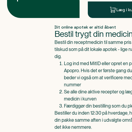
Læg i k
Produkt 1 af 0
Dit online apotek er altid åbent
Bestil trygt din medici
Bestil din receptmedicin til samme pr
tilskud som på dit lokale apotek - lige 
dig.
Log ind med MitID eller opret en pr
Apopro. Hvis det er første gang du
beder vi også om at verificere me
nummer
Se alle dine aktive recepter og l
medicin i kurven
Færdiggør din bestilling som du pl
Bestiller du inden 12:30 på hverdage, h
din pakke samme aften i udvalgte områd
det ikke nemmere.