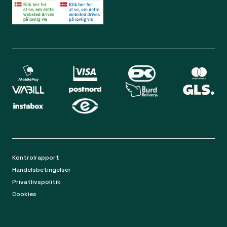
Bliv medlem
Spørgsmål og svar
Din sikkerhed
Levering
Chat
Mandag-torsdag 9.00 - 16.00
Returnering
Fredag 9.00 - 15.00
Kontakt os på mail
apoteket@apopro.dk
På hverdage besvarer vi inden for 24 timer
Kontrolrapport
Handelsbetingelser
Privatlivspolitik
Cookies