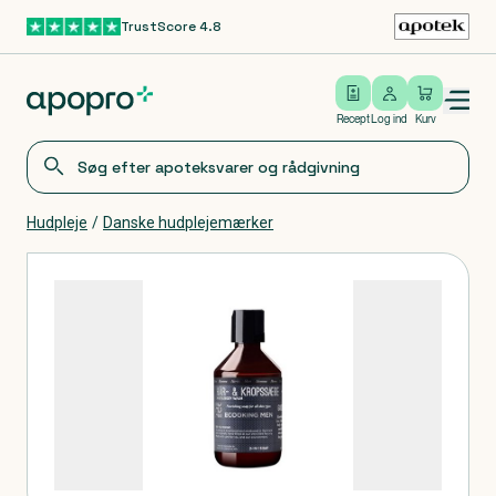
TrustScore 4.8
Gå til hovedindhold
Open/close menu
Log ind
Recept
Log ind
Kurv
Hudpleje
/
Danske hudplejemærker