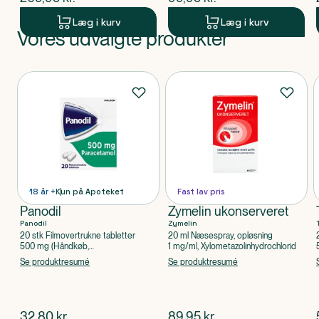
Læg i kurv
Læg i kurv
Vores udvalgte produkter
Produkt 1 af 0
Produkter
18 år +
Kun på Apoteket
Fast lav pris
Panodil
Zymelin ukonserveret
Panodil
Zymelin
20 stk Filmovertrukne tabletter
20 ml Næsespray, opløsning
500 mg (Håndkøb,
1 mg/ml, Xylometazolinhydrochlorid
apoteksforbeholdt), Paracetamol
Se produktresumé
Se produktresumé
$
nuværende pris
$
nuværende pris
32,80
kr.
89,95
kr.