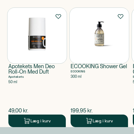
Produkter
Apotekets Men Deo
ECOOKING Shower Gel
Roll-On Med Duft
ECOOKING
300 ml
Apotekets
50 ml
$
nuværende pris
$
nuværende pris
49,00
kr.
199,95
kr.
Læg i kurv
Læg i kurv
Produkt 1 af 0