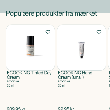
Populære produkter fra mærket
Produkter
ECOOKING Tinted Day
ECOOKING Hand
Cream
Cream (small)
ECOOKING
ECOOKING
30 ml
30 ml
$
nuværende pris
$
nuværende pris
209,95
kr.
99,95
kr.