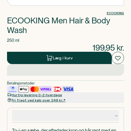
ECOOKING
ECOOKING Men Hair & Body
Wash
250 ml
199,95
kr.
Læg i kurv
Betalingsmetoder:
Hurtig levering 0-2 hverdage
Fri fragt ved køb over 249 kr.*
Produktdetaljer
To-i-en sæbe, der efterlader krop og hår rent med en