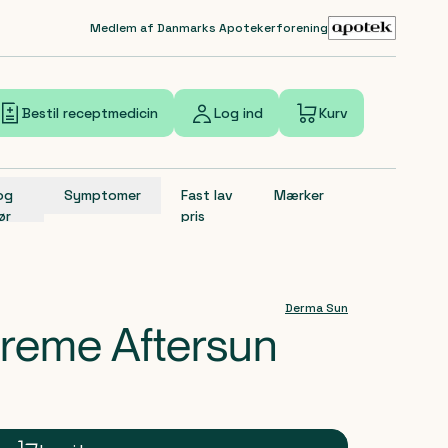
Medlem af Danmarks Apotekerforening
Bestil receptmedicin
Log ind
Kurv
 og
Symptomer
Fast lav
Mærker
ør
pris
Derma Sun
reme Aftersun