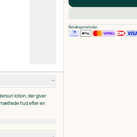
Betalingsmetoder:
rsun lotion, der giver
lmættede hud efter en