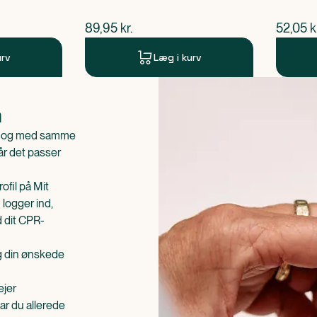
$
nuværende pris
$
nuvær
89,95
kr.
52,05
k
urv
Læg i kurv
n
is og med samme
når det passer
ofil på Mit
 logger ind,
d dit CPR-
æg din ønskede
ejer
ar du allerede