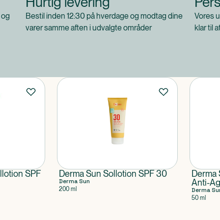
Hurtig levering
Pers
 og
Bestil inden 12:30 på hverdage og modtag dine
Vores u
varer samme aften i udvalgte områder
klar til 
lotion SPF
Derma Sun Sollotion SPF 30
Derma 
Derma Sun
Anti-A
200 ml
Derma Su
50 ml