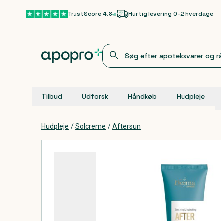
Gå til hovedindhold
TrustScore 4.8
Hurtig levering 0-2 hverdage
Tilbud
Udforsk
Håndkøb
Hudpleje
Hudpleje
/
Solcreme
/
Aftersun