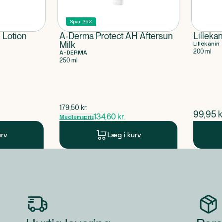
Spar 25%
 Lotion
A-Derma Protect AH Aftersun
Lilleka
Milk
Lillekanin
200 ml
A-DERMA
250 ml
$
gammel pris
179,50
kr.
$
nuvær
99,95
k
134,60
kr.
Medlemspris
urv
Læg i kurv