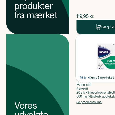
produkter
fra mærket
$
nuværende pris
119,95
kr.
Læg i k
Produkter
Produkt 1 af 0
18 år +
Kun på Apoteket
Panodil
Panodil
20 stk Filmovertrukne tablet
500 mg (Håndkøb, apoteksfo
Paracetamol
Vores
Se produktresumé
udvalgte