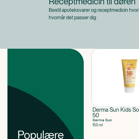
Receptmedicin til døren
Bestil apoteksvarer og receptmedicin hvor
hvornår det passer dig
Produkter
Derma Sun Kids Sol
50
Derma Sun
150 ml
Populære