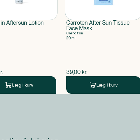
nin Aftersun Lotion
Carroten After Sun Tissue
Face Mask
Carroten
20 ml
ende pris
$
nuværende pris
r.
39,00
kr.
Læg i kurv
Læg i kurv