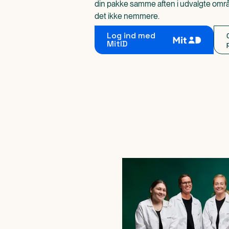
din pakke samme aften i udvalgte områd
det ikke nemmere.
Log ind med
MitID