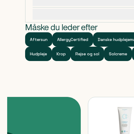
Dosering, opbevaring og indhold
Specifikationer
Måske du leder efter
Aftersun
AllergyCertified
Danske hudplejem
Hudpleje
Krop
Rejse og sol
Solcreme
Produkter