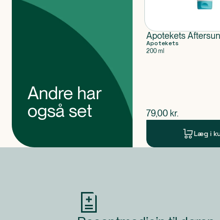
Apotekets Aftersun
Apotekets
200 ml
Andre har
også set
$
nuværende pris
79,00
kr.
Læg i k
Produkt 1 af 0