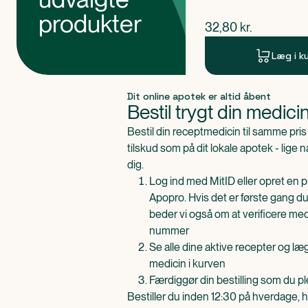
produkter
$
nuværende pris
32,80
kr.
Læg i k
Produkt 1 af 0
Dit online apotek er altid åbent
Bestil trygt din medici
Bestil din receptmedicin til samme pr
tilskud som på dit lokale apotek - lige 
dig.
Log ind med MitID eller opret en pr
Apopro. Hvis det er første gang du
beder vi også om at verificere me
nummer
Se alle dine aktive recepter og l
medicin i kurven
Færdiggør din bestilling som du pl
Bestiller du inden 12:30 på hverdage, h