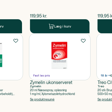
$
nuværende pris
$
nuvær
119,95
kr.
119,95
k
urv
Læg i kurv
Fast lav pris
18 år +
K
Zymelin ukonserveret
Treo Ci
Zymelin
Treo
ter
20 ml Næsespray, opløsning
20 stk Bru
rbeholdt),
1 mg/ml, Xylometazolinhydrochlorid
500+50 mg 
Acetylsalic
Se produktresumé
Se produk