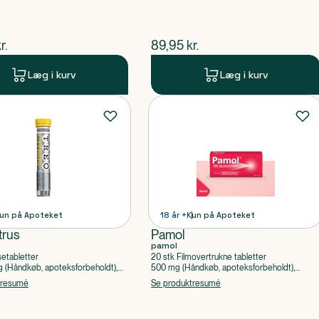
ende pris
$
nuværende pris
r.
89,95
kr.
Læg i kurv
Læg i kurv
un på Apoteket
18 år +
Kun på Apoteket
trus
Pamol
pamol
setabletter
20 stk Filmovertrukne tabletter
(Håndkøb, apoteksforbeholdt),
500 mg (Håndkøb, apoteksforbeholdt),
ylsyre, Caffein
Paracetamol
tresumé
Se produktresumé