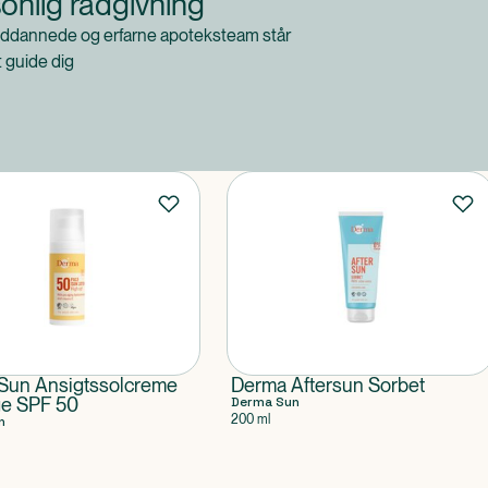
onlig rådgivning
ddannede og erfarne apoteksteam står
at guide dig
Sun Ansigtssolcreme
Derma Aftersun Sorbet
ge SPF 50
Derma Sun
200 ml
n