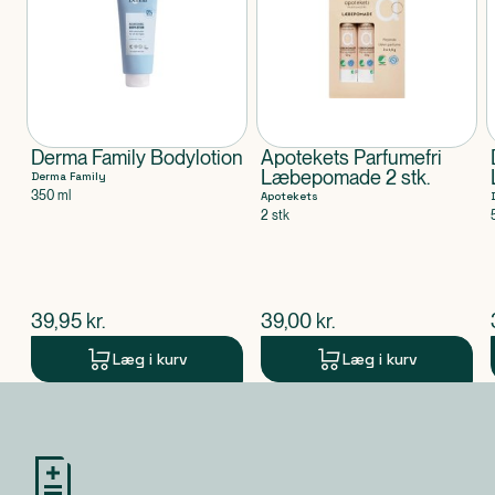
Derma Family Bodylotion
Apotekets Parfumefri
Læbepomade 2 stk.
Derma Family
350 ml
Apotekets
2 stk
$
nuværende pris
$
nuværende pris
39,95
kr.
39,00
kr.
Læg i kurv
Læg i kurv
Produkt 1 af 0