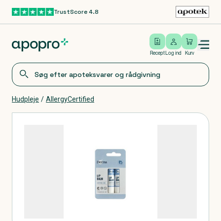
TrustScore 4.8
Gå til hovedindhold
Open/close menu
Log ind
Recept
Log ind
Kurv
Hudpleje
/
AllergyCertified