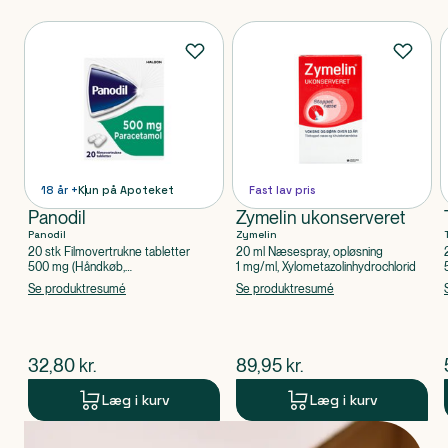
Produkter
18 år +
Kun på Apoteket
Fast lav pris
Panodil
Zymelin ukonserveret
Panodil
Zymelin
20 stk Filmovertrukne tabletter
20 ml Næsespray, opløsning
500 mg (Håndkøb,
1 mg/ml, Xylometazolinhydrochlorid
apoteksforbeholdt), Paracetamol
Se produktresumé
Se produktresumé
$
nuværende pris
$
nuværende pris
32,80
kr.
89,95
kr.
Læg i kurv
Læg i kurv
Produkt 1 af 0