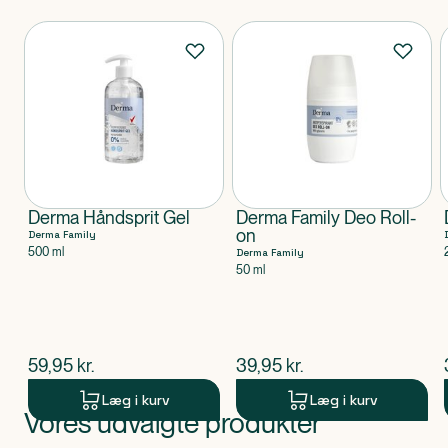
Produkter
Derma Håndsprit Gel
Derma Family Deo Roll-
on
Derma Family
500 ml
Derma Family
50 ml
$
nuværende pris
$
nuværende pris
59,95
kr.
39,95
kr.
Læg i kurv
Læg i kurv
Vores udvalgte produkter
Produkt 1 af 0