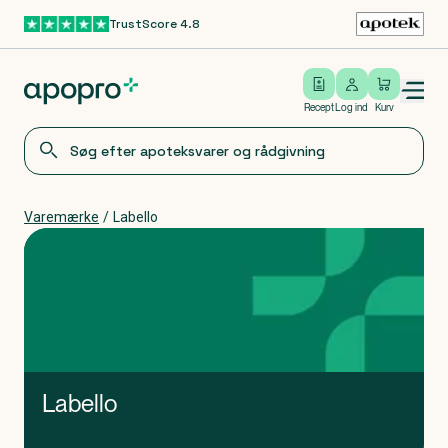
TrustScore 4.8
Gå til hovedindhold
Open/close menu
Log ind
Recept
Log ind
Kurv
Varemærke
/
Labello
Labello