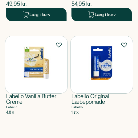
$
nuværende pris
$
nuværende pris
49,95
kr.
54,95
kr.
Læg i kurv
Læg i kurv
Labello Vanilla Butter
Labello Original
Creme
Læbepomade
Labello
Labello
4,8 g
1 stk