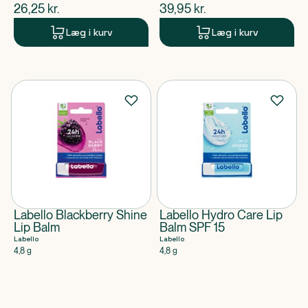
$
nuværende pris
$
nuværende pris
26,25
kr.
39,95
kr.
Læg i kurv
Læg i kurv
Labello Blackberry Shine
Labello Hydro Care Lip
Lip Balm
Balm SPF 15
Labello
Labello
4,8 g
4,8 g