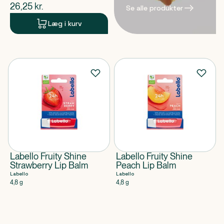
$
nuværende pris
26,25
kr.
Se alle produkter
Læg i kurv
Labello Fruity Shine
Labello Fruity Shine
Strawberry Lip Balm
Peach Lip Balm
Labello
Labello
4,8 g
4,8 g