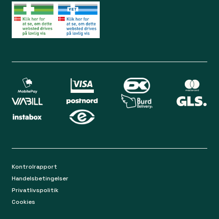
Onsdag-fredag 08.30 - 16.30
Kontakt os
Lørdag 09.00 - 12.00
Bliv medlem
Spørgsmål og svar
Din sikkerhed
Levering
Chat
Mandag-torsdag 9.00 - 16.00
Returnering
Fredag 9.00 - 15.00
Kontakt os på mail
apoteket@apopro.dk
På hverdage besvarer vi inden for 24 timer
Kontrolrapport
Handelsbetingelser
Privatlivspolitik
Cookies