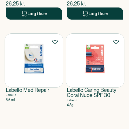
$
nuværende pris
$
nuværende pris
26,25
kr.
26,25
kr.
Læg i kurv
Læg i kurv
Labello Med Repair
Labello Caring Beauty
Coral Nude SPF 30
Labello
5,5 ml
Labello
4,8g