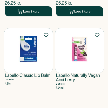
$
nuværende pris
$
nuværende pris
26,25
kr.
26,25
kr.
Læg i kurv
Læg i kurv
Labello Classic Lip Balm
Labello Naturally Vegan
Acai berry
Labello
4,8 g
Labello
5,2 ml