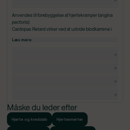
Produktdetaljer
Anvendes til forebyggelse af hjertekramper (angina
pectoris).
Cardopax Retard virker ved at udvide blodkarrene i
hjertet.
Læs mere
Bør ikke gives til børn under 15 år uden lægens
anvisning.
Dosering, opbevaring og indhold
I pakningerne med medicin findes en
patientvejledning, som du altid bør læse grundigt,
Bivirkninger
inden du tager medicinen. Hvis du er i tvivl, om du må
bruge medicinen, bør du kontakte egen læge.
Advarsler og forsigtighedsregler
Specifikationer
Måske du leder efter
Hjerte og kredsløb
Hjertesmerter