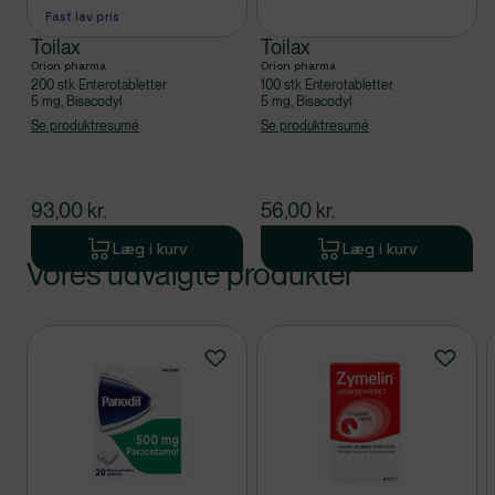
Fast lav pris
Toilax
Toilax
Orion pharma
Orion pharma
200 stk Enterotabletter
100 stk Enterotabletter
5 mg, Bisacodyl
5 mg, Bisacodyl
Se produktresumé
Se produktresumé
$
nuværende pris
$
nuværende pris
93,00
kr.
56,00
kr.
Læg i kurv
Læg i kurv
Vores udvalgte produkter
Produkt 1 af 0
Produkter