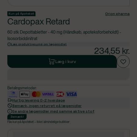
Orion pharma
Kun på Apoteket
Cardopax Retard
60 stk Depottabletter - 40 mg (Håndkøb, apoteksforbeholdt) -
Isosorbiddinitrat
Læs produktresumé om lægemidlet
234,55
kr.
Læg i kurv
Betalingsmetoder:
Hurtig levering 0-2 hverdage
Bemærk, ingen returret på lægemidler
Se andre lægemidler med samme aktive stof
Bemærk
!
Fås kun på Apoteket – ikke i almindelige butikker