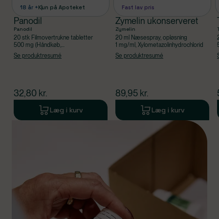
18 år +
Kun på Apoteket
Fast lav pris
Panodil
Zymelin ukonserveret
Panodil
Zymelin
20 stk Filmovertrukne tabletter
20 ml Næsespray, opløsning
500 mg (Håndkøb,
1 mg/ml, Xylometazolinhydrochlorid
apoteksforbeholdt), Paracetamol
Se produktresumé
Se produktresumé
$
nuværende pris
$
nuværende pris
32,80
kr.
89,95
kr.
Læg i kurv
Læg i kurv
Produkt 1 af 0