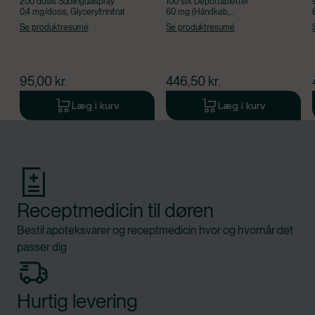
200 dosis Sublingualspray
100 stk Depottabletter
0,4 mg/dosis, Glyceryltrinitrat
60 mg (Håndkøb,
apoteksforbeholdt),
Se produktresumé
Se produktresumé
Isosorbidmononitrat
$
nuværende pris
$
nuværende pris
95,00
kr.
446,50
kr.
Læg i kurv
Læg i kurv
Produkt 1 af 0
Receptmedicin til døren
Bestil apoteksvarer og receptmedicin hvor og hvornår det
passer dig
Hurtig levering