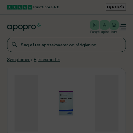
TrustScore 4.8
Gå til hovedindhold
Open/close menu
Log ind
Recept
Log ind
Kurv
Symptomer
/
Hjertesmerter