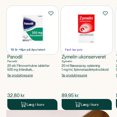
Produkter
18 år +
Kun på Apoteket
Fast lav pris
Panodil
Zymelin ukonserveret
Panodil
Zymelin
20 stk Filmovertrukne tabletter
20 ml Næsespray, opløsning
500 mg (Håndkøb,
1 mg/ml, Xylometazolinhydrochlorid
apoteksforbeholdt), Paracetamol
Se produktresumé
Se produktresumé
$
nuværende pris
$
nuværende pris
32,80
kr.
89,95
kr.
Læg i kurv
Læg i kurv
Produkt 1 af 0