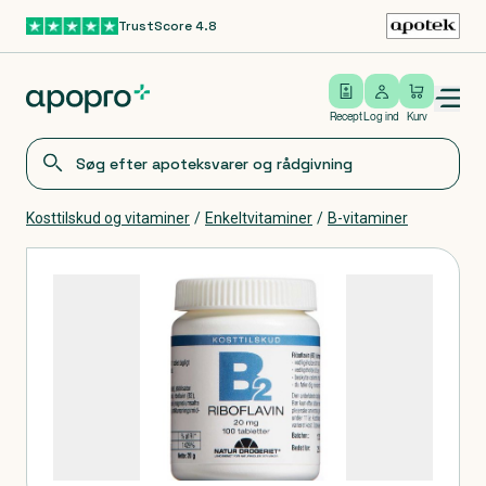
TrustScore 4.8
Gå til hovedindhold
Open/close menu
Log ind
Recept
Log ind
Kurv
Kosttilskud og vitaminer
/
Enkeltvitaminer
/
B-vitaminer