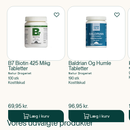
Produkter
B7 Biotin 425 Mikg
Baldrian Og Humle
Tabletter
Tabletter
Natur Drogeriet
Natur Drogeriet
100 stk
190 stk
Kosttilskud
Kosttilskud
$
nuværende pris
$
nuværende pris
69,95
kr.
96,95
kr.
Læg i kurv
Læg i kurv
Vores udvalgte produkter
Produkt 1 af 0