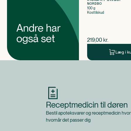
NORDBO
100 g
Kosttilskud
Andre har
også set
$
nuværende pris
219,00
kr.
Læg i k
Produkt 1 af 0
Receptmedicin til døren
Bestil apoteksvarer og receptmedicin hvor
hvornår det passer dig