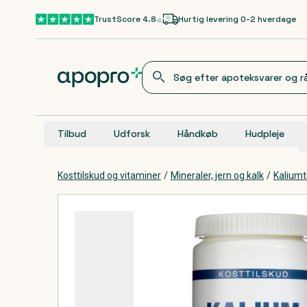
Gå til hovedindhold
TrustScore 4.8
Hurtig levering 0-2 hverdage
Tilbud
Udforsk
Håndkøb
Hudpleje
Kosttilskud og vitaminer
/
Mineraler, jern og kalk
/
Kaliumt