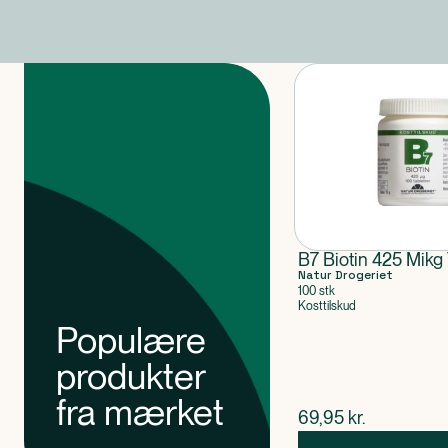
Produkter
B7 Biotin 425 Mikg 
Natur Drogeriet
100 stk
Kosttilskud
Populære
produkter
fra mærket
$
nuværende pris
69,95
kr.