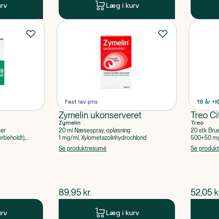
urv
Læg i kurv
Fast lav pris
18 år +
K
Zymelin ukonserveret
Treo Ci
Zymelin
Treo
ter
20 ml Næsespray, opløsning
20 stk Bru
rbeholdt),
1 mg/ml, Xylometazolinhydrochlorid
500+50 mg 
Acetylsalic
Se produktresumé
Se produk
$
nuværende pris
$
nuvær
89,95
kr.
52,05
k
urv
Læg i kurv