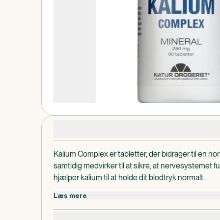
Produktdetaljer
Kalium Complex er tabletter, der bidrager til en n
samtidig medvirker til at sikre, at nervesystemet
hjælper kalium til at holde dit blodtryk normalt.
Dispenseringsform
Læs mere
Tabletter.
Dosis og anvendelse