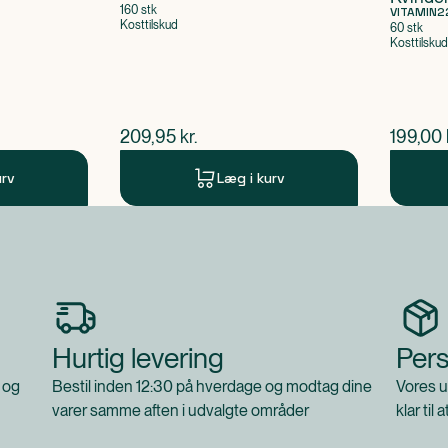
160 stk
VITAMIN2
Kosttilskud
60 stk
Kosttilskud
$
nuværende pris
$
nuvær
209,95
kr.
199,00
urv
Læg i kurv
Hurtig levering
Pers
 og
Bestil inden 12:30 på hverdage og modtag dine
Vores u
varer samme aften i udvalgte områder
klar til 