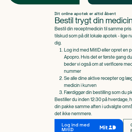
Produkt 1 af 0
Dit online apotek er altid åbent
Bestil trygt din medici
Bestil din receptmedicin til samme pr
tilskud som på dit lokale apotek - lige 
dig.
Log ind med MitID eller opret en pr
Apopro. Hvis det er første gang du
beder vi også om at verificere me
nummer
Se alle dine aktive recepter og l
medicin i kurven
Færdiggør din bestilling som du pl
Bestiller du inden 12:30 på hverdage, h
din pakke samme aften i udvalgte områd
det ikke nemmere.
Log ind med
MitID