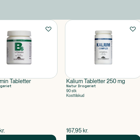
min Tabletter
Kalium Tabletter 250 mg
geriet
Natur Drogeriet
90 stk
Kosttilskud
ende pris
$
nuværende pris
kr.
167,95
kr.