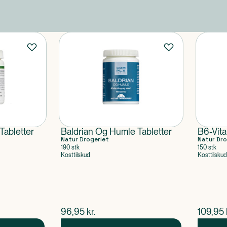
Tabletter
Baldrian Og Humle Tabletter
B6-Vita
Natur Drogeriet
Natur Dro
190 stk
150 stk
Kosttilskud
Kosttilskud
$
nuværende pris
$
nuvær
96,95
kr.
109,95