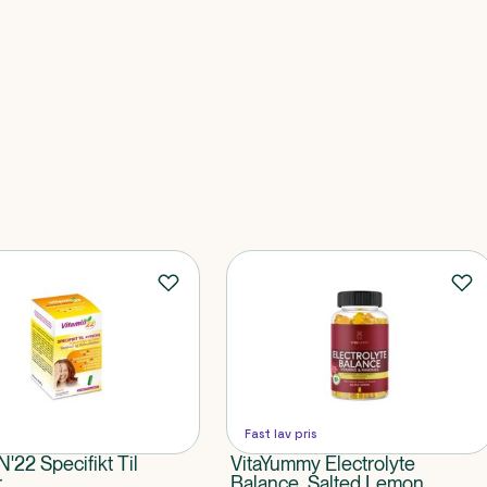
Fast lav pris
'22 Specifikt Til
VitaYummy Electrolyte
r
Balance, Salted Lemon