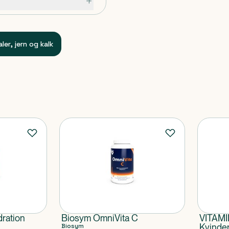
t morgen og 1 tablet aften.
s.
ler, jern og kalk
krokrystallinsk cellulose,
ladebehandlingsmiddel
klumpningsmiddel
erske anvendes af gravide
.
ration
Biosym OmniVita C
VITAMIN
Biosym
Kvinde