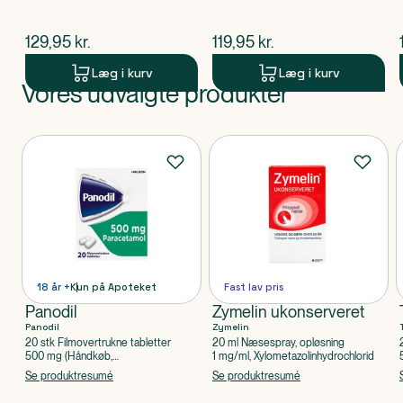
$
nuværende pris
$
nuværende pris
129,95
kr.
119,95
kr.
Læg i kurv
Læg i kurv
Vores udvalgte produkter
Produkt 1 af 0
Produkter
18 år +
Kun på Apoteket
Fast lav pris
Panodil
Zymelin ukonserveret
Panodil
Zymelin
20 stk Filmovertrukne tabletter
20 ml Næsespray, opløsning
500 mg (Håndkøb,
1 mg/ml, Xylometazolinhydrochlorid
apoteksforbeholdt), Paracetamol
Se produktresumé
Se produktresumé