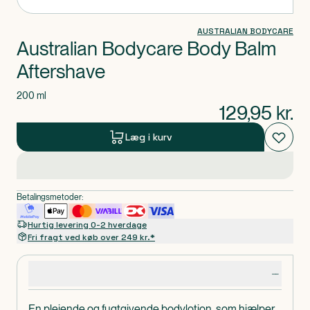
AUSTRALIAN BODYCARE
Australian Bodycare Body Balm
Aftershave
200 ml
129,95
kr.
Læg i kurv
Betalingsmetoder:
Hurtig levering 0-2 hverdage
Fri fragt ved køb over 249 kr.*
Produktdetaljer
En plejende og fugtgivende bodylotion, som hjælper