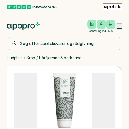
TrustScore 4.8
Gå til hovedindhold
Open/close menu
Log ind
Recept
Log ind
Kurv
Hudpleje
/
Krop
/
Hårfjerning & barbering