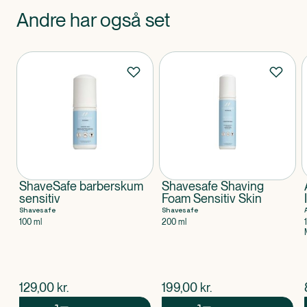
Andre har også set
Produkter
ShaveSafe barberskum
Shavesafe Shaving
sensitiv
Foam Sensitiv Skin
Shavesafe
Shavesafe
100 ml
200 ml
$
nuværende pris
$
nuværende pris
129,00
kr.
199,00
kr.