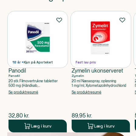
Produkter
Produkter
18 år +
Kun på Apoteket
Fast lav pris
Panodil
Zymelin ukonserveret
Panodil
Zymelin
20 stk Filmovertrukne tabletter
20 ml Næsespray, opløsning
500 mg (Håndkøb,
1 mg/ml, Xylometazolinhydrochlorid
apoteksforbeholdt), Paracetamol
Se produktresumé
Se produktresumé
$
nuværende pris
$
nuværende pris
32,80
kr.
89,95
kr.
Læg i kurv
Læg i kurv
Produkt 1 af 0