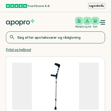
TrustScore 4.8
Gå til hovedindhold
Open/close menu
Log ind
Recept
Log ind
Kurv
Fritid og helbred