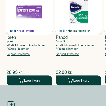
18 år +
Fast lav pris
18 år +
Kun på Apoteket
Ipren
Panodil
Ipren
Panodil
20 stk Filmovertrukne tabletter
20 stk Filmovertrukne tabletter
200 mg, Ibuprofen
500 mg (Håndkøb,
apoteksforbeholdt), Paracetamol
Se produktresumé
Se produktresumé
$
nuværende pris
$
nuværende pris
28,95
kr.
32,80
kr.
Læg i kurv
Læg i kurv
Produkt 1 af 0