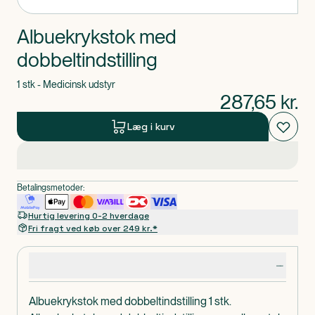
Albuekrykstok med
dobbeltindstilling
1 stk - Medicinsk udstyr
287,65
kr.
Læg i kurv
Betalingsmetoder:
Hurtig levering 0-2 hverdage
Fri fragt ved køb over 249 kr.*
Produktdetaljer
Albuekrykstok med dobbeltindstilling 1 stk.