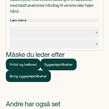
med blødt anatomisk håndtag til venstre eller højre
hånd.
Man kan nemt indstille højden på albuestokken ved
Læs mere
hjælp af clips. Højden kan justeres fra 91 til 113 cm.
Dosering, opbevaring og indhold
Specifikationer
Måske du leder efter
Fritid og helbred
Sygeplejetilbehør
Øvrig sygeplejetilbehør
Andre har også set