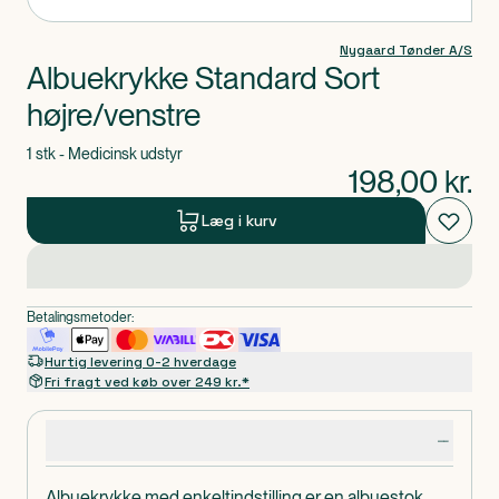
Nygaard Tønder A/S
Albuekrykke Standard Sort
højre/venstre
1 stk - Medicinsk udstyr
198,00
kr.
Læg i kurv
Betalingsmetoder:
Hurtig levering 0-2 hverdage
Fri fragt ved køb over 249 kr.*
Produktdetaljer
Albuekrykke med enkeltindstilling er en albuestok