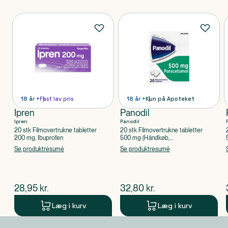
Produkter
18 år +
Fast lav pris
18 år +
Kun på Apoteket
Ipren
Panodil
Ipren
Panodil
20 stk Filmovertrukne tabletter
20 stk Filmovertrukne tabletter
200 mg, Ibuprofen
500 mg (Håndkøb,
apoteksforbeholdt), Paracetamol
Se produktresumé
Se produktresumé
$
nuværende pris
$
nuværende pris
28,95
kr.
32,80
kr.
Læg i kurv
Læg i kurv
Produkt 1 af 0