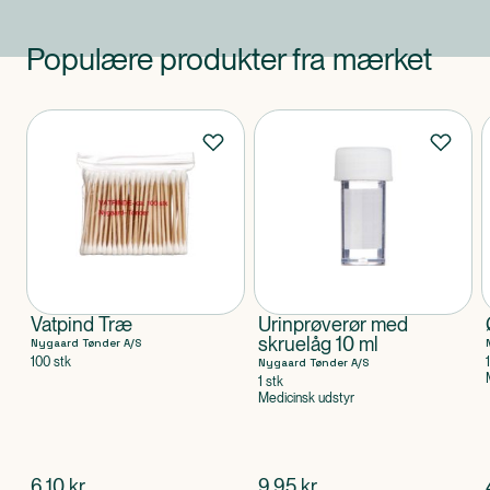
Populære produkter fra mærket
Produkter
Vatpind Træ
Urinprøverør med
skruelåg 10 ml
Nygaard Tønder A/S
100 stk
Nygaard Tønder A/S
1 stk
Medicinsk udstyr
$
nuværende pris
$
nuværende pris
6,10
kr.
9,95
kr.