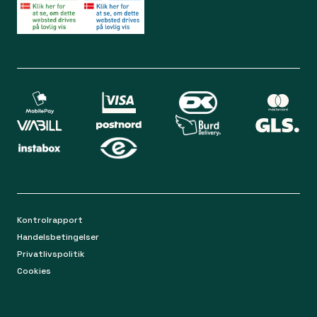
Bliv medlem
Spørgsmål og svar
Din sikkerhed
Levering
Chat
Mandag-torsdag 9.00 - 16.00
Returnering
Fredag 9.00 - 15.00
Kontakt os på mail
apoteket@apopro.dk
På hverdage besvarer vi inden for 24 timer
Kontrolrapport
Handelsbetingelser
Privatlivspolitik
Cookies