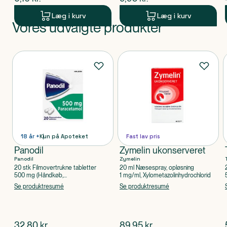
Læg i kurv
Læg i kurv
Vores udvalgte produkter
Produkt 1 af 0
Produkter
18 år +
Kun på Apoteket
Fast lav pris
Panodil
Zymelin ukonserveret
Panodil
Zymelin
20 stk Filmovertrukne tabletter
20 ml Næsespray, opløsning
500 mg (Håndkøb,
1 mg/ml, Xylometazolinhydrochlorid
apoteksforbeholdt), Paracetamol
Se produktresumé
Se produktresumé
$
nuværende pris
$
nuværende pris
32,80
kr.
89,95
kr.