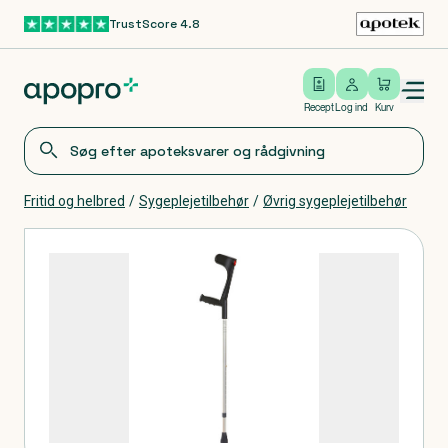
TrustScore 4.8
Gå til hovedindhold
Open/close menu
Log ind
Recept
Log ind
Kurv
Fritid og helbred
/
Sygeplejetilbehør
/
Øvrig sygeplejetilbehør