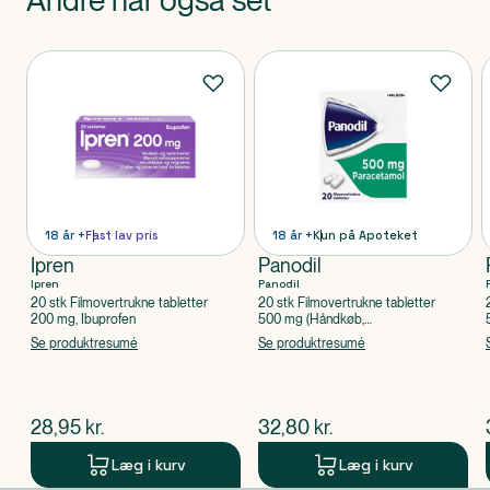
Andre har også set
Produkter
18 år +
Fast lav pris
18 år +
Kun på Apoteket
Ipren
Panodil
Ipren
Panodil
20 stk Filmovertrukne tabletter
20 stk Filmovertrukne tabletter
200 mg, Ibuprofen
500 mg (Håndkøb,
apoteksforbeholdt), Paracetamol
Se produktresumé
Se produktresumé
$
nuværende pris
$
nuværende pris
28,95
kr.
32,80
kr.
Læg i kurv
Læg i kurv