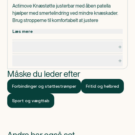
Actimove Knæstøtte justerbar med åben patella
hjælper med smertelindring ved mindre knæskader.
Brug stropperne til komfortabelt at justere
støtteniveauet uanset aktivitet. Den åbne
Læs mere
konstruktion aflaster trykket på knæskallen, mens
omslagsdesignet gør den nem at tage på. Juster
Dosering, opbevaring og indhold
støtteniveauet for komfort under enhver aktivitet. Det
perforerede, hurtigtørrende materiale med
Specifikationer
COOLMAX AIR-teknologi sikrer åndbarhed - helt
uden neopren eller latex.
Måske du leder efter
Passer til både venstre og højre knæ. Mål på knæ: 32-
44 cm.
Forbindinger og støttestrømper
Fritid og helbred
Sport og vægttab