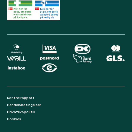
Kontakt os
Lørdag 09.00 - 12.00
Bliv medlem
Spørgsmål og svar
Din sikkerhed
Levering
Chat
Mandag-torsdag 9.00 - 16.00
Returnering
Fredag 9.00 - 15.00
Kontakt os på mail
apoteket@apopro.dk
På hverdage besvarer vi inden for 24 timer
Kontrolrapport
Handelsbetingelser
Privatlivspolitik
Cookies