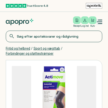
TrustScore 4.8
Gå til hovedindhold
Open/close menu
Log ind
Recept
Log ind
Kurv
Fritid og helbred
/
Sport og vægttab
/
Forbindinger og støttestrømper