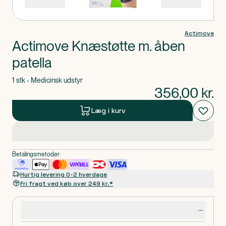
Actimove
Actimove Knæstøtte m. åben
patella
1 stk - Medicinsk udstyr
356,00
kr.
Læg i kurv
Betalingsmetoder:
Hurtig levering 0-2 hverdage
Fri fragt ved køb over 249 kr.*
Produktdetaljer