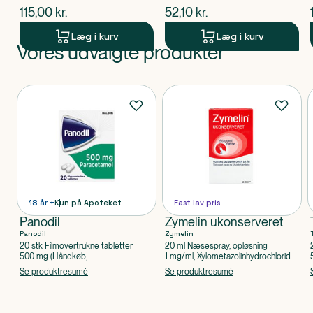
$
nuværende pris
$
nuværende pris
115,00
kr.
52,10
kr.
Læg i kurv
Læg i kurv
Vores udvalgte produkter
Produkt 1 af 0
Produkter
18 år +
Kun på Apoteket
Fast lav pris
Panodil
Zymelin ukonserveret
Panodil
Zymelin
20 stk Filmovertrukne tabletter
20 ml Næsespray, opløsning
500 mg (Håndkøb,
1 mg/ml, Xylometazolinhydrochlorid
apoteksforbeholdt), Paracetamol
Se produktresumé
Se produktresumé