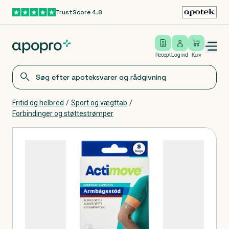
TrustScore 4.8
Gå til hovedindhold
Open/close menu
Log ind
Recept
Log ind
Kurv
Fritid og helbred
/
Sport og vægttab
/
Forbindinger og støttestrømper