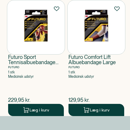
Produkter
Futuro Sport
Futuro Comfort Lift
Tennisalbuebandage
Albuebandage Large
One Size
FUTURO
FUTURO
1 stk
1 stk
Medicinsk udstyr
Medicinsk udstyr
$
nuværende pris
$
nuværende pris
229,95
kr.
129,95
kr.
Læg i kurv
Læg i kurv
Produkt 1 af 0