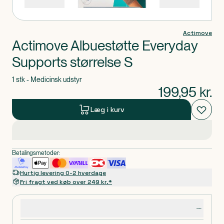
Actimove
Actimove Albuestøtte Everyday
Supports størrelse S
1 stk - Medicinsk udstyr
199,95
kr.
Læg i kurv
Betalingsmetoder:
Hurtig levering 0-2 hverdage
Fri fragt ved køb over 249 kr.*
Produktdetaljer