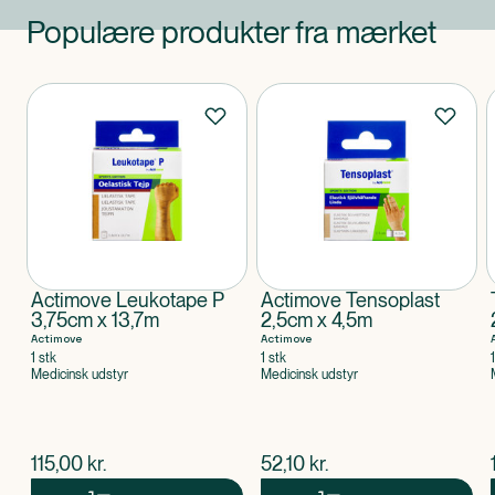
Populære produkter fra mærket
Produkter
Actimove Leukotape P
Actimove Tensoplast
3,75cm x 13,7m
2,5cm x 4,5m
Actimove
Actimove
1 stk
1 stk
Medicinsk udstyr
Medicinsk udstyr
$
nuværende pris
$
nuværende pris
115,00
kr.
52,10
kr.