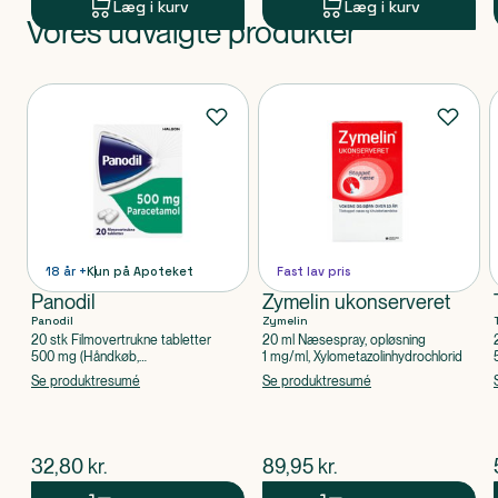
Læg i kurv
Læg i kurv
Vores udvalgte produkter
Produkt 1 af 0
Produkter
18 år +
Kun på Apoteket
Fast lav pris
Panodil
Zymelin ukonserveret
Panodil
Zymelin
20 stk Filmovertrukne tabletter
20 ml Næsespray, opløsning
500 mg (Håndkøb,
1 mg/ml, Xylometazolinhydrochlorid
apoteksforbeholdt), Paracetamol
Se produktresumé
Se produktresumé
$
nuværende pris
$
nuværende pris
32,80
kr.
89,95
kr.