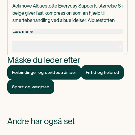
Actimove Albuestøtte Everyday Supports størrelse S i
beige giver fast kompression som en hjælp til
smertebehandling ved albuelidelser. Albuestøtten
kan hjælpe på degenerative albuelidelser,
Læs mere
overbelastnings- eller repetitiv belastningssyndromer
og kroniske albuesmerter.
Specifikationer
Forstærkede kanter giver lang holdbarhed, og blødt
garn giver vedvarende komfort.
Måske du leder efter
Actimove Albuestøtte Everyday Supports størrelse S
er lavet uden latex.
Forbindinger og støttestrømper
Fritid og helbred
Omkreds: 20-23 cm.
Indeholder
Sport og vægttab
1 stk. Actimove Albuestøtte Everyday Supports
størrelse S.
Klassificeret som
Produktet er CE-mærket medicinsk udstyr.
Andre har også set