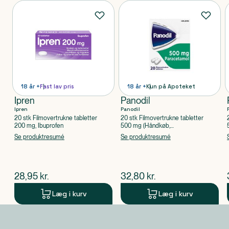
Produkter
18 år +
Fast lav pris
18 år +
Kun på Apoteket
Ipren
Panodil
Ipren
Panodil
20 stk Filmovertrukne tabletter
20 stk Filmovertrukne tabletter
200 mg, Ibuprofen
500 mg (Håndkøb,
apoteksforbeholdt), Paracetamol
Se produktresumé
Se produktresumé
$
nuværende pris
$
nuværende pris
28,95
kr.
32,80
kr.
Læg i kurv
Læg i kurv
Produkt 1 af 0