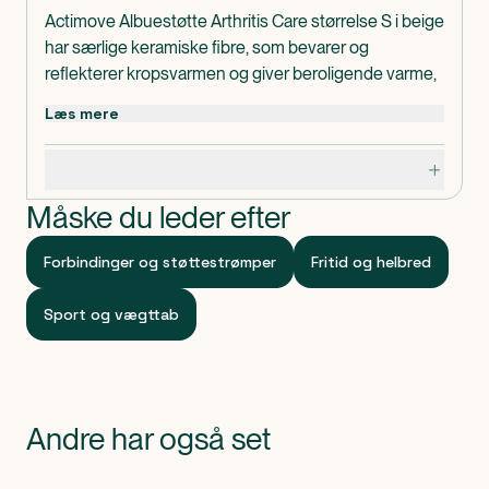
Actimove Albuestøtte Arthritis Care størrelse S i beige
har særlige keramiske fibre, som bevarer og
reflekterer kropsvarmen og giver beroligende varme,
hvilket giver smertelindring. Produktet hjælper på
Læs mere
smertefuld osteoartritis og artritis i albueleddet.
Fire-vejs-stræk giver let komfortabel kompression,
Specifikationer
som reducerer hævelser og giver forbedret mobilitet.
Actimove Albuestøtte Arthritis Care størrelse S er
Måske du leder efter
lavet uden latex.
Omkreds: 19-23 cm.
Forbindinger og støttestrømper
Fritid og helbred
Indeholder
1 stk. Actimove Albuestøtte Arthritis Care størrelse S.
Sport og vægttab
Klassificeret som
Produktet er CE-mærket medicinsk udstyr.
Andre har også set