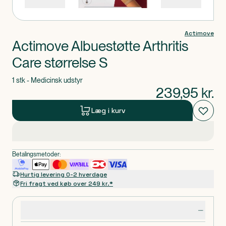
Actimove
Actimove Albuestøtte Arthritis
Care størrelse S
1 stk - Medicinsk udstyr
239,95
kr.
Læg i kurv
Betalingsmetoder:
Hurtig levering 0-2 hverdage
Fri fragt ved køb over 249 kr.*
Produktdetaljer