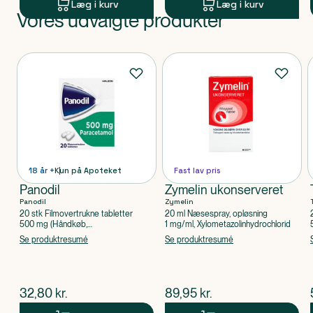
Læg i kurv
Læg i kurv
Vores udvalgte produkter
Produkt 1 af 0
Produkter
18 år +
Kun på Apoteket
Fast lav pris
Panodil
Zymelin ukonserveret
Panodil
Zymelin
20 stk Filmovertrukne tabletter
20 ml Næsespray, opløsning
500 mg (Håndkøb,
1 mg/ml, Xylometazolinhydrochlorid
apoteksforbeholdt), Paracetamol
Se produktresumé
Se produktresumé
$
nuværende pris
$
nuværende pris
32,80
kr.
89,95
kr.