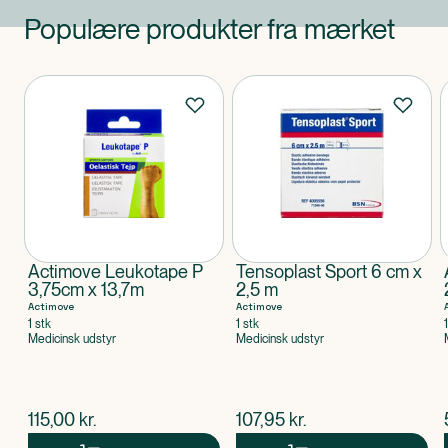
Populære produkter fra mærket
Produkter
Actimove Leukotape P
Tensoplast Sport 6 cm x
3,75cm x 13,7m
2,5 m
Actimove
Actimove
1 stk
1 stk
Medicinsk udstyr
Medicinsk udstyr
$
nuværende pris
$
nuværende pris
115,00
kr.
107,95
kr.