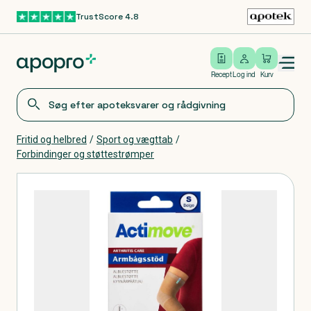
TrustScore 4.8
Gå til hovedindhold
Open/close menu
Log ind
Recept
Log ind
Kurv
Fritid og helbred
/
Sport og vægttab
/
Forbindinger og støttestrømper