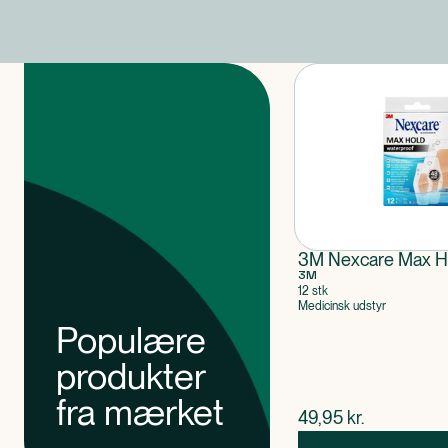
Produkter
3M Nexcare Max Ho
3M
12 stk
Medicinsk udstyr
Populære
produkter
fra mærket
$
nuværende pris
49,95
kr.