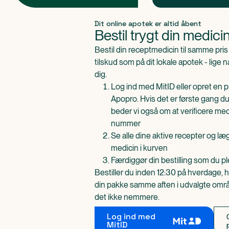
Produkt 1 af 0
Dit online apotek er altid åbent
Bestil trygt din medici
Bestil din receptmedicin til samme pr
tilskud som på dit lokale apotek - lige 
dig.
Log ind med MitID eller opret en pr
Apopro. Hvis det er første gang du
beder vi også om at verificere me
nummer
Se alle dine aktive recepter og l
medicin i kurven
Færdiggør din bestilling som du pl
Bestiller du inden 12:30 på hverdage, h
din pakke samme aften i udvalgte områd
det ikke nemmere.
Log ind med
MitID