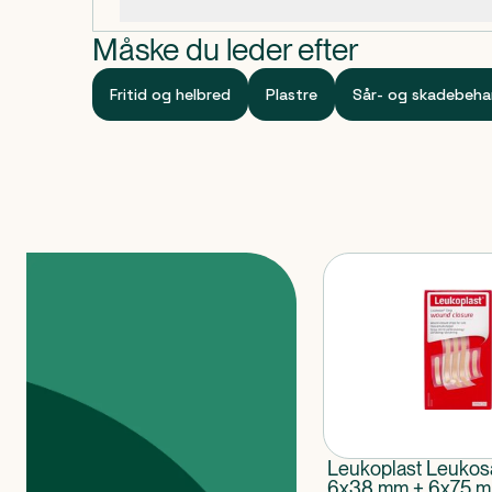
Specifikationer
Måske du leder efter
Fritid og helbred
Plastre
Sår- og skadebeha
Produkter
Leukoplast Leukosa
6x38 mm + 6x75 