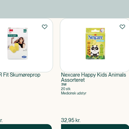
 Fit Skumøreprop
Nexcare Happy Kids Animals
Assorteret
3M
20 stk
Medicinsk udstyr
ende pris
$
nuværende pris
r.
32,95
kr.