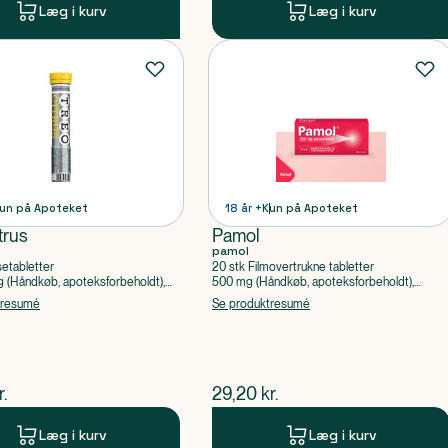
Læg i kurv
Læg i kurv
un på Apoteket
18 år +
Kun på Apoteket
trus
Pamol
pamol
setabletter
20 stk Filmovertrukne tabletter
(Håndkøb, apoteksforbeholdt),
500 mg (Håndkøb, apoteksforbeholdt),
ylsyre, Caffein
Paracetamol
tresumé
Se produktresumé
ende pris
$
nuværende pris
r.
29,20
kr.
Læg i kurv
Læg i kurv