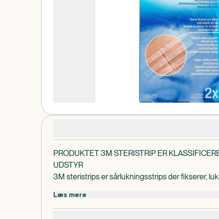
Produktdetaljer
PRODUKTET 3M STERISTRIP ER KLASSIFICER
UDSTYR
3M steristrips er sårlukningsstrips der fikserer, lu
rifter. Stripsen holdersårkanterne sammen for hurt
Læs mere
giver det et godt kosmetisk resultat, uden at stra