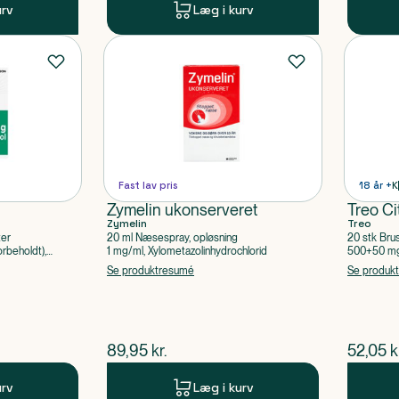
urv
Læg i kurv
Fast lav pris
18 år +
K
Zymelin ukonserveret
Treo Ci
Zymelin
Treo
ter
20 ml Næsespray, opløsning
20 stk Bru
rbeholdt),
1 mg/ml, Xylometazolinhydrochlorid
500+50 mg 
Acetylsalic
Se produktresumé
Se produk
$
nuværende pris
$
nuvær
89,95
kr.
52,05
k
urv
Læg i kurv