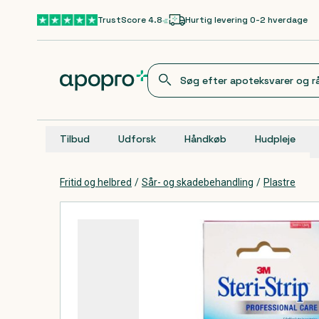
Gå til hovedindhold
TrustScore 4.8
Hurtig levering 0-2 hverdage
Tilbud
Udforsk
Håndkøb
Hudpleje
Fritid og helbred
/
Sår- og skadebehandling
/
Plastre