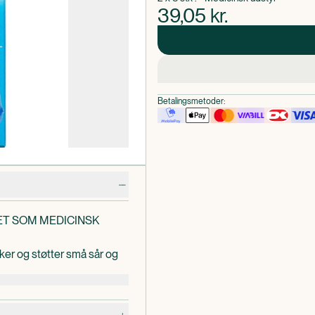
39,05
kr.
Betalingsmetoder:
ET SOM MEDICINSK
kker og støtter små sår og
ig sårheling og samtidig
mme.