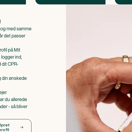
n
is og med samme
når det passer
ofil på Mit
 logger ind,
d dit CPR-
æg din ønskede
ejer
ar du allerede
er - så bliver
Opret
profil