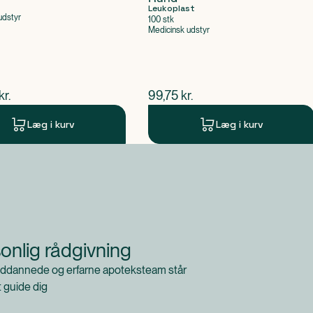
Leukoplast
udstyr
100 stk
Medicinsk udstyr
ende pris
$
nuværende pris
kr.
99,75
kr.
Læg i kurv
Læg i kurv
onlig rådgivning
ddannede og erfarne apoteksteam står
at guide dig