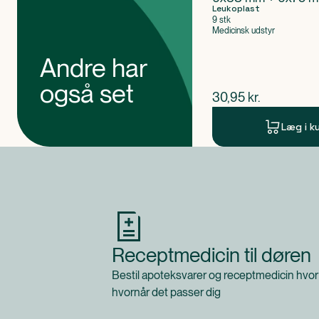
Leukoplast
9 stk
Medicinsk udstyr
Andre har
også set
$
nuværende pris
30,95
kr.
Læg i k
Produkt 1 af 0
Receptmedicin til døren
Bestil apoteksvarer og receptmedicin hvor
hvornår det passer dig