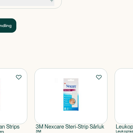
ndling
n Strips
3M Nexcare Steri-Strip Sårluk
Leukopl
mm
3M
Leukopla