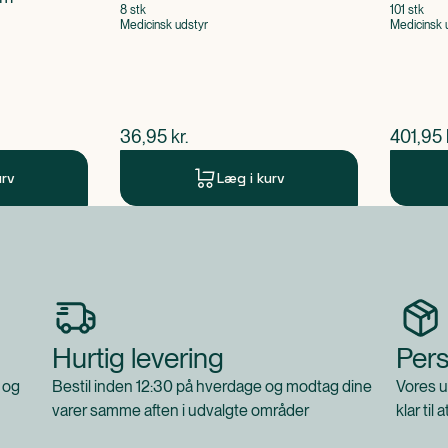
8 stk
101 stk
Medicinsk udstyr
Medicinsk 
$
nuværende pris
$
nuvær
36,95
kr.
401,95
urv
Læg i kurv
Hurtig levering
Pers
 og
Bestil inden 12:30 på hverdage og modtag dine
Vores u
varer samme aften i udvalgte områder
klar til 