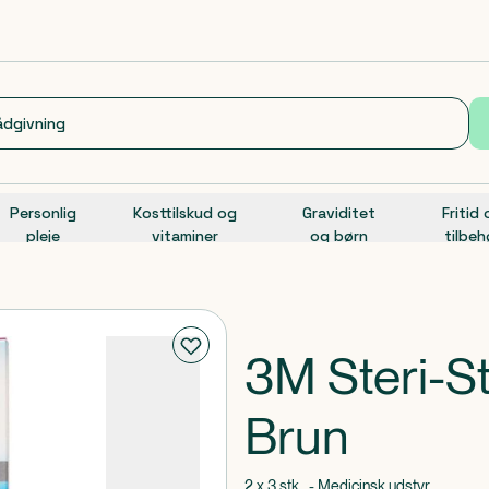
Personlig
Kosttilskud og
Graviditet
Fritid
pleje
vitaminer
og børn
tilbeh
3M Steri-S
Brun
2 x 3 stk . - Medicinsk udstyr