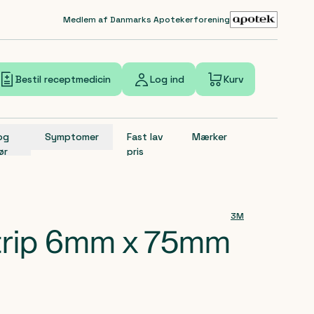
Medlem af Danmarks Apotekerforening
Bestil receptmedicin
Log ind
Kurv
 og
Symptomer
Fast lav
Mærker
ør
pris
3M
trip 6mm x 75mm