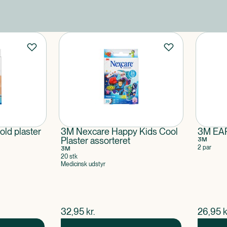
ld plaster
3M Nexcare Happy Kids Cool
3M EAR
Plaster assorteret
3M
2 par
3M
20 stk
Medicinsk udstyr
$
nuværende pris
$
nuvær
32,95
kr.
26,95
k