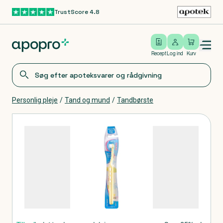
TrustScore 4.8
Gå til hovedindhold
Open/close menu
Log ind
Recept
Log ind
Kurv
Personlig pleje
/
Tand og mund
/
Tandbørste