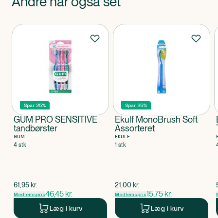
Andre har også set
Produkter
Spar 25%
Spar 25%
GUM PRO SENSITIVE
Ekulf MonoBrush Soft
tandbørster
Assorteret
GUM
EKULF
4 stk
1 stk
$
gammel pris
$
gammel pris
61,95
kr.
21,00
kr.
46,45
kr.
15,75
kr.
Medlemspris
Medlemspris
Læg i kurv
Læg i kurv