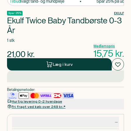
25% på udvalgt tand- og mundpleje
Tilbud
Spar 25% på udvalgt 
EKULF
Spar 25%
Ekulf Twice Baby Tandbørste 0-3
År
1 stk
Medlemspris
15,75
kr.
21,00
kr.
Læg i kurv
Betalingsmetoder:
Hurtig levering 0-2 hverdage
Fri fragt ved køb over 249 kr.*
Produktdetaljer