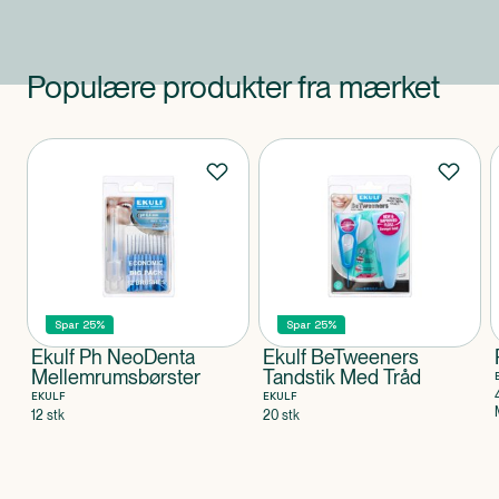
Populære produkter fra mærket
Produkter
Spar 25%
Spar 25%
Ekulf Ph NeoDenta
Ekulf BeTweeners
Mellemrumsbørster
Tandstik Med Tråd
EKULF
EKULF
12 stk
20 stk