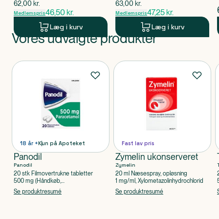
$
gammel pris
$
gammel pris
62,00
kr.
63,00
kr.
46,50
kr.
47,25
kr.
Medlemspris
Medlemspris
Læg i kurv
Læg i kurv
Vores udvalgte produkter
Produkt 1 af 0
Produkter
18 år +
Kun på Apoteket
Fast lav pris
Panodil
Zymelin ukonserveret
Panodil
Zymelin
20 stk Filmovertrukne tabletter
20 ml Næsespray, opløsning
500 mg (Håndkøb,
1 mg/ml, Xylometazolinhydrochlorid
apoteksforbeholdt), Paracetamol
Se produktresumé
Se produktresumé