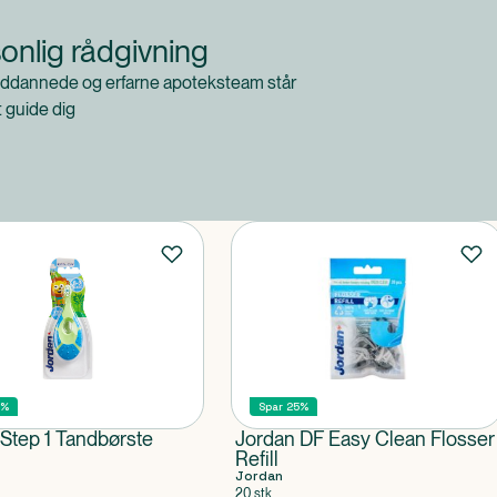
onlig rådgivning
ddannede og erfarne apoteksteam står
at guide dig
5%
Spar 25%
Step 1 Tandbørste
Jordan DF Easy Clean Flosser
Refill
Jordan
20 stk