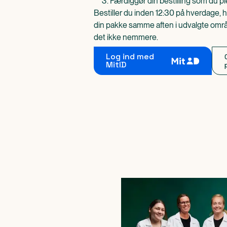
Færdiggør din bestilling som du pl
Bestiller du inden 12:30 på hverdage, h
din pakke samme aften i udvalgte områd
det ikke nemmere.
Log ind med
MitID