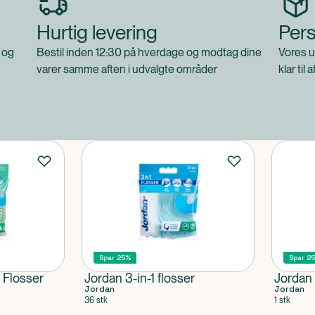
Hurtig levering
Pers
 og
Bestil inden 12:30 på hverdage og modtag dine
Vores u
varer samme aften i udvalgte områder
klar til 
Spar 25%
Spar 2
 Flosser
Jordan 3-in-1 flosser
Jordan 
Jordan
Jordan
36 stk
1 stk