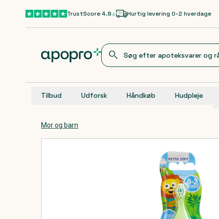
Gå til hovedindhold
TrustScore 4.8
Hurtig levering 0-2 hverdage
Tilbud
Udforsk
Håndkøb
Hudpleje
Mor og barn
Produkter