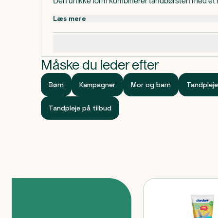
Den unikke form kombinerer tandbørsten med et
fungere som blød bidering. 30% blødere sammenli
Læs mere
modeller.
Specifikationer
Kommer i assorterede farver.
Måske du leder efter
Børn
Kampagner
Mor og barn
Tandpleje
Tandpleje på tilbud
Produkter