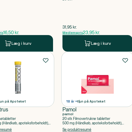
pris
$
gammel pris
31,95
kr.
16,50
kr.
23,95
kr.
is
Medlemspris
Læg i kurv
Læg i kurv
un på Apoteket
18 år +
Kun på Apoteket
trus
Pamol
pamol
setabletter
20 stk Filmovertrukne tabletter
(Håndkøb, apoteksforbeholdt),
500 mg (Håndkøb, apoteksforbeholdt),
ylsyre, Caffein
Paracetamol
tresumé
Se produktresumé