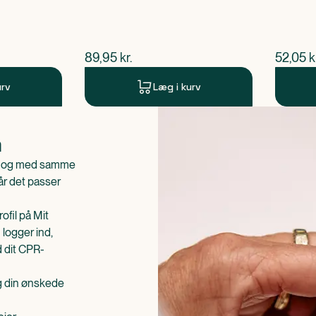
$
nuværende pris
$
nuvær
89,95
kr.
52,05
k
urv
Læg i kurv
n
is og med samme
når det passer
ofil på Mit
 logger ind,
d dit CPR-
æg din ønskede