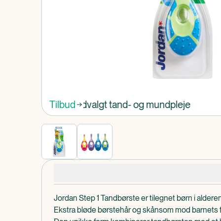
Produkt 1 af 0
Spar 25% på udvalgt tand- og mundpleje
Tilbud
Produktdetaljer
Jordan Step 1 Tandbørste er tilegnet børn i alderen
Ekstra bløde børstehår og skånsom mod barnets 