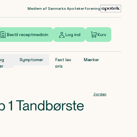
Medlem af Danmarks Apotekerforening
Bestil receptmedicin
Log ind
Kurv
 og
Symptomer
Fast lav
Mærker
ør
pris
Jordan
p 1 Tandbørste