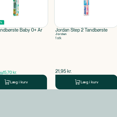
5%
ndbørste Baby 0+ År
Jordan Step 2 Tandbørste
Jordan
1 stk
pris
$
nuværende pris
21,95
kr.
15,70
kr.
is
Læg i kurv
Læg i kurv