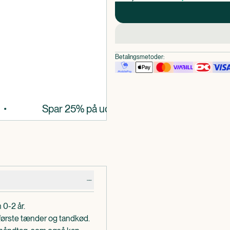
Betalingsmetoder:
Spar 25% på udvalgt tand- og mundpleje
 0-2 år.
første tænder og tandkød.