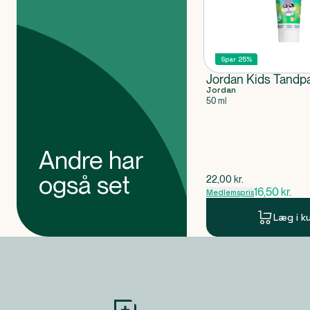
Spar 25%
Jordan Kids Tandp
Jordan
50 ml
Andre har
også set
$
gammel pris
22,00
kr.
16,50
kr.
Medlemspris
Læg i k
Produkt 1 af 0