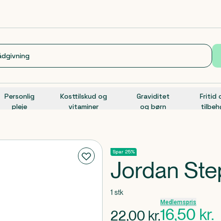
Personlig
Kosttilskud og
Graviditet
Fritid
pleje
vitaminer
og børn
tilbeh
Spar 25%
Jordan Ste
1 stk
Medlemspris
16,50
kr.
22,00
kr.