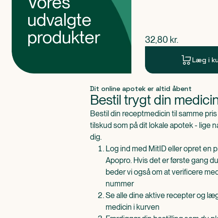
Vores
udvalgte
produkter
$
nuværende pris
32,80
kr.
Læg i k
Produkt 1 af 0
Dit online apotek er altid åbent
Bestil trygt din medici
Bestil din receptmedicin til samme pr
tilskud som på dit lokale apotek - lige 
dig.
Log ind med MitID eller opret en pr
Apopro. Hvis det er første gang du
beder vi også om at verificere me
nummer
Se alle dine aktive recepter og l
medicin i kurven