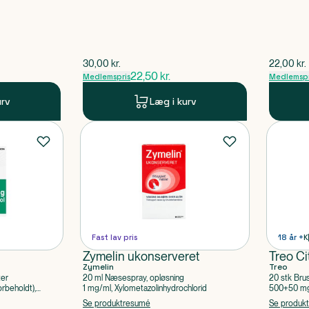
$
gammel pris
$
gammel 
30,00
kr.
22,00
kr.
22,50
kr.
Medlemspris
Medlemspr
urv
Læg i kurv
Fast lav pris
18 år +
K
Zymelin ukonserveret
Treo Ci
Zymelin
Treo
ter
20 ml Næsespray, opløsning
20 stk Bru
rbeholdt),
1 mg/ml, Xylometazolinhydrochlorid
500+50 mg 
Acetylsalic
Se produktresumé
Se produk