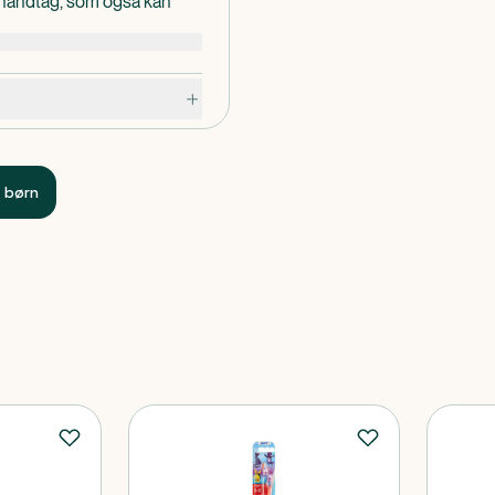
 håndtag, som også kan
gnet med tidligere
 børn