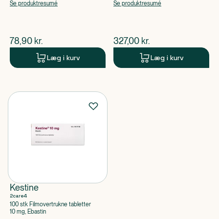
Se produktresumé
Se produktresumé
$
nuværende pris
$
nuværende pris
78,90
kr.
327,00
kr.
Læg i kurv
Læg i kurv
Kestine
2care4
100 stk Filmovertrukne tabletter
10 mg, Ebastin