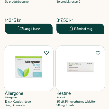
apoteksforbeholdt),
Ketotifenhydrogenfumarat
Se produktresumé
Se produktresumé
Ketotifenhydrogenfumarat
$
nuværende pris
$
nuværende pris
143,15
kr.
317,50
kr.
Læg i kurv
Påmind mig
Allergone
Kestine
Allergone
2care4
12 stk Kapsler, hårde
30 stk Filmovertrukne tabletter
8 mg, Acrivastin
20 mg, Ebastin