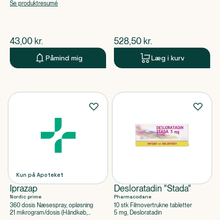
Clemastinfumarat
Se produktresumé
$
nuværende pris
$
nuværende pris
43,00
kr.
528,50
kr.
Påmind mig
Læg i kurv
Kun på Apoteket
Iprazap
Desloratadin "Stada"
Nordic prime
Pharmacodane
360 dosis Næsespray, opløsning
10 stk Filmovertrukne tabletter
21 mikrogram/dosis (Håndkøb,
5 mg, Desloratadin