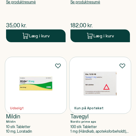
Se produktresumé
Se produktresumé
$
nuværende pris
$
nuværende pris
35,00
kr.
182,00
kr.
Læg i kurv
Læg i kurv
Udsolgt
Kun på Apoteket
Mildin
Tavegyl
Mildin
Nordic prime aps
10 stk Tabletter
100 stk Tabletter
10 mg, Loratadin
1 mg (Håndkøb, apoteksforbeholdt),