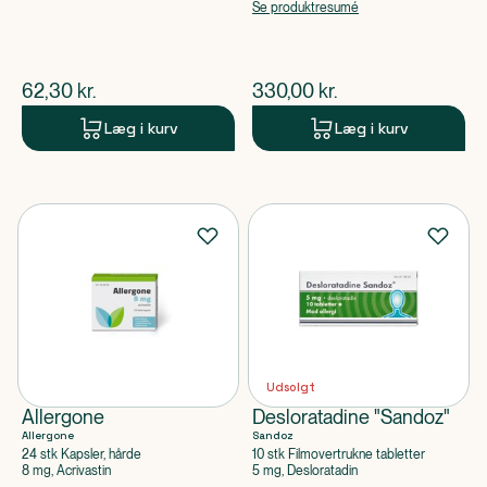
apoteksforbeholdt),
Se produktresumé
Beclometasondipropionatmonohydrat
$
nuværende pris
$
nuværende pris
62,30
kr.
330,00
kr.
Læg i kurv
Læg i kurv
Udsolgt
Allergone
Desloratadine "Sandoz"
Allergone
Sandoz
24 stk Kapsler, hårde
10 stk Filmovertrukne tabletter
8 mg, Acrivastin
5 mg, Desloratadin