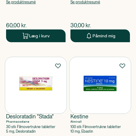
Se produktresumé
Se produktresumé
$
nuværende pris
$
nuværende pris
60,00
kr.
30,00
kr.
Læg i kurv
Påmind mig
Desloratadin "Stada"
Kestine
Pharmacodane
Almirall
30 stk Filmovertrukne tabletter
100 stk Filmovertrukne tabletter
5 mg, Desloratadin
10 mg, Ebastin