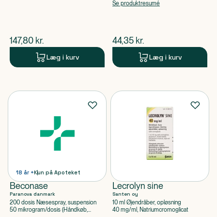
apoteksforbeholdt),
Se produktresumé
Ipratropiumbromid
$
nuværende pris
$
nuværende pris
147,80
kr.
44,35
kr.
Læg i kurv
Læg i kurv
18 år +
Kun på Apoteket
Beconase
Lecrolyn sine
Paranova danmark
Santen oy
200 dosis Næsespray, suspension
10 ml Øjendråber, opløsning
50 mikrogram/dosis (Håndkøb,
40 mg/ml, Natriumcromoglicat