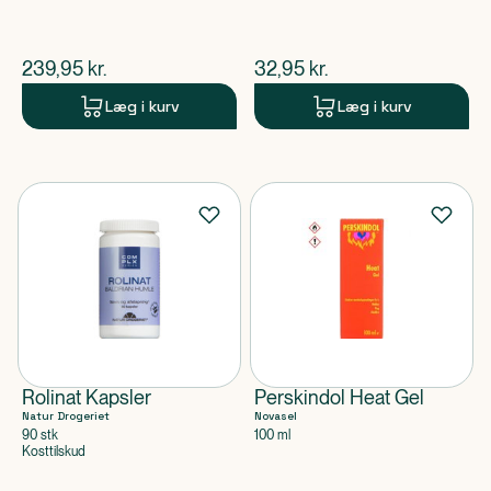
$
nuværende pris
$
nuværende pris
239,95
kr.
32,95
kr.
Læg i kurv
Læg i kurv
Rolinat Kapsler
Perskindol Heat Gel
Natur Drogeriet
Novasel
90 stk
100 ml
Kosttilskud