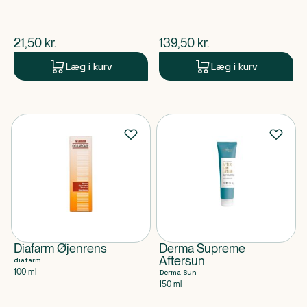
$
nuværende pris
$
nuværende pris
21,50
kr.
139,50
kr.
Læg i kurv
Læg i kurv
Diafarm Øjenrens
Derma Supreme
Aftersun
diafarm
100 ml
Derma Sun
150 ml