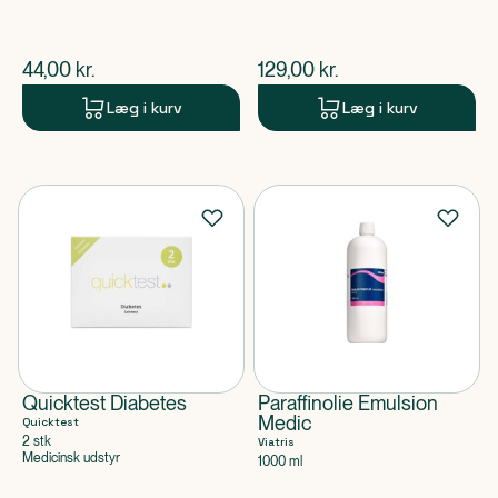
$
nuværende pris
$
nuværende pris
44,00
kr.
129,00
kr.
Læg i kurv
Læg i kurv
Quicktest Diabetes
Paraffinolie Emulsion
Medic
Quicktest
2 stk
Viatris
Medicinsk udstyr
1000 ml