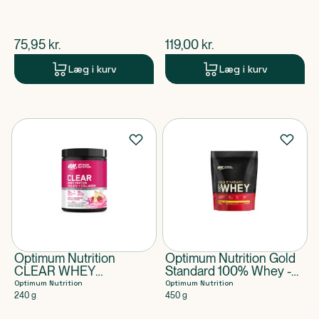
$
nuværende pris
$
nuværende pris
75,95
kr.
119,00
kr.
Læg i kurv
Læg i kurv
Optimum Nutrition
Optimum Nutrition Gold
CLEAR WHEY
Standard 100% Whey -
COLLAGEN APPLE
Banana Cream
Optimum Nutrition
Optimum Nutrition
RASP 240G
240 g
450 g