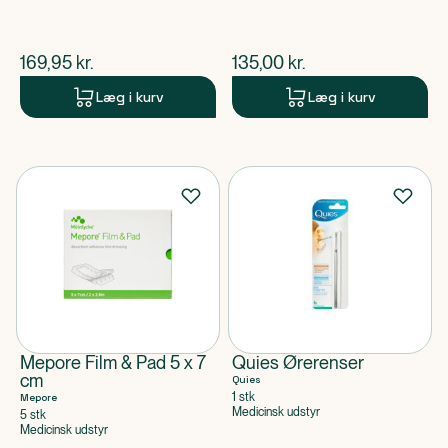
$
nuværende pris
$
nuværende pris
169,95
kr.
135,00
kr.
Læg i kurv
Læg i kurv
Mepore Film & Pad 5 x 7
Quies Ørerenser
cm
Quies
1 stk
Mepore
Medicinsk udstyr
5 stk
Medicinsk udstyr