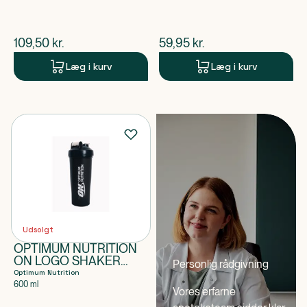
$
nuværende pris
$
nuværende pris
109,50
kr.
59,95
kr.
Læg i kurv
Læg i kurv
Udsolgt
OPTIMUM NUTRITION
ON LOGO SHAKER
Personlig rådgivning
BLACK 600ML
Optimum Nutrition
600 ml
Vores erfarne