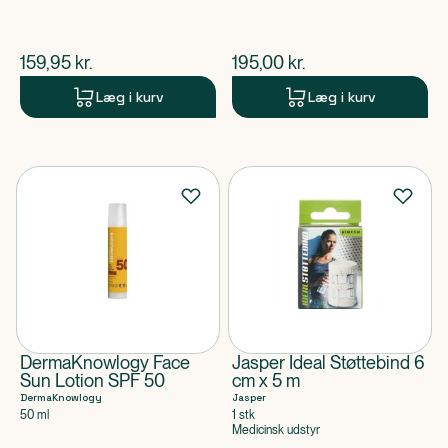
$
nuværende pris
$
nuværende pris
159,95
kr.
195,00
kr.
Læg i kurv
Læg i kurv
DermaKnowlogy Face
Jasper Ideal Støttebind 6
Sun Lotion SPF 50
cm x 5 m
DermaKnowlogy
Jasper
50 ml
1 stk
Medicinsk udstyr