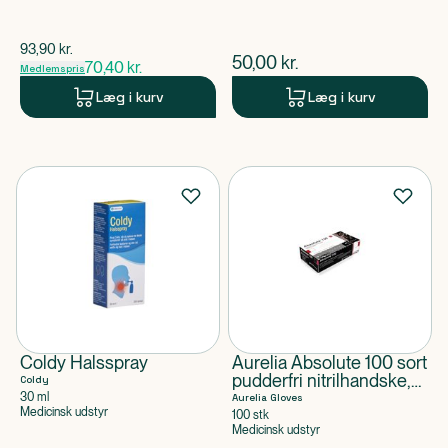
$
gammel pris
93,90
kr.
$
nuværende pris
50,00
kr.
70,40
kr.
Medlemspris
Læg i kurv
Læg i kurv
Coldy Halsspray
Aurelia Absolute 100 sort
pudderfri nitrilhandske,
Coldy
3,2 mil (100 stk)
30 ml
Aurelia Gloves
Medicinsk udstyr
100 stk
Medicinsk udstyr