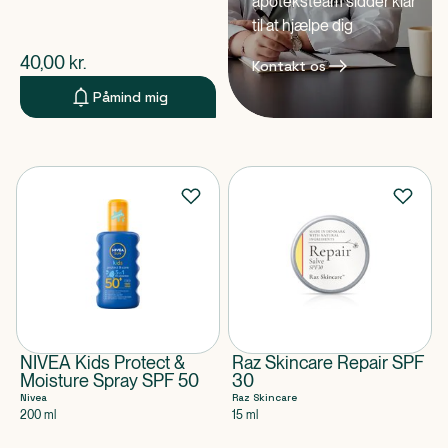
apoteksteam sidder klar
til at hjælpe dig
$
nuværende pris
40,00
kr.
Kontakt os
Påmind mig
NIVEA Kids Protect &
Raz Skincare Repair SPF
Moisture Spray SPF 50
30
Nivea
Raz Skincare
200 ml
15 ml