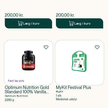
$
nuværende pris
$
nuværende pris
200,00
kr.
200,00
kr.
Læg i kurv
Læg i kurv
Fast lav pris
Optimum Nutrition Gold
MyKit Festival Plus
Standard 100% Vanilla
MyKit
Ice Cream
1 stk
Optimum Nutrition
Medicinsk udstyr
2280 g