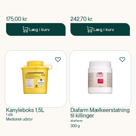
$
nuværende pris
$
nuværende pris
175,00
kr.
242,70
kr.
Læg i kurv
Læg i kurv
Kanyleboks 1,5L
Diafarm Mælkeerstatning
til killinger
1 stk
Medicinsk udstyr
diafarm
300 g