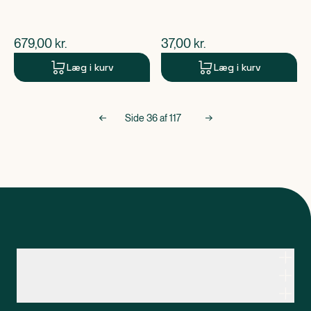
$
nuværende pris
$
nuværende pris
679,00
kr.
37,00
kr.
Læg i kurv
Læg i kurv
Side
36
af
117
Kontakt apoteksteamet
Genveje
Om Apopro
Apopro Online Apotek