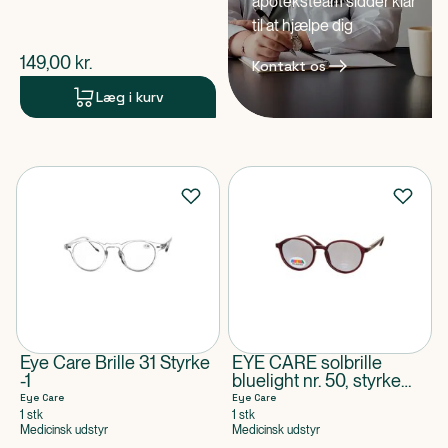
apoteksteam sidder klar
til at hjælpe dig
$
nuværende pris
149,00
kr.
Kontakt os
Læg i kurv
Eye Care Brille 31 Styrke
EYE CARE solbrille
-1
bluelight nr. 50, styrke
+3,5
Eye Care
Eye Care
1 stk
1 stk
Medicinsk udstyr
Medicinsk udstyr