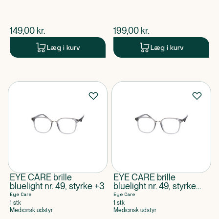
$
nuværende pris
$
nuværende pris
149,00
kr.
199,00
kr.
Læg i kurv
Læg i kurv
EYE CARE brille
EYE CARE brille
bluelight nr. 49, styrke +3
bluelight nr. 49, styrke
+2,5
Eye Care
Eye Care
1 stk
1 stk
Medicinsk udstyr
Medicinsk udstyr