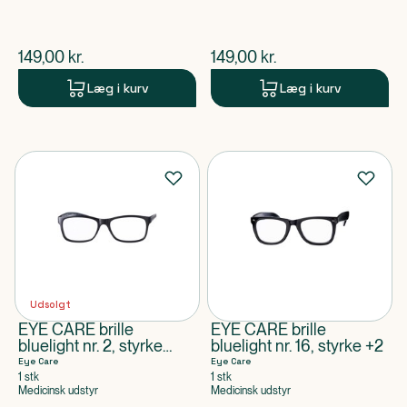
$
nuværende pris
$
nuværende pris
149,00
kr.
149,00
kr.
Læg i kurv
Læg i kurv
Udsolgt
EYE CARE brille
EYE CARE brille
bluelight nr. 2, styrke
bluelight nr. 16, styrke +2
+3,5
Eye Care
Eye Care
1 stk
1 stk
Medicinsk udstyr
Medicinsk udstyr