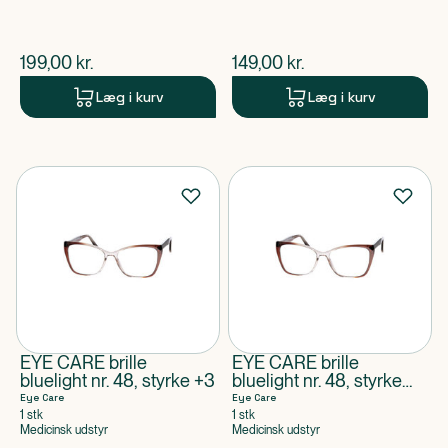
$
nuværende pris
$
nuværende pris
199,00
kr.
149,00
kr.
Læg i kurv
Læg i kurv
EYE CARE brille
EYE CARE brille
bluelight nr. 48, styrke +3
bluelight nr. 48, styrke
+1,5
Eye Care
Eye Care
1 stk
1 stk
Medicinsk udstyr
Medicinsk udstyr