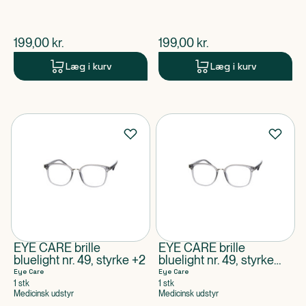
$
nuværende pris
$
nuværende pris
199,00
kr.
199,00
kr.
Læg i kurv
Læg i kurv
EYE CARE brille
EYE CARE brille
bluelight nr. 49, styrke +2
bluelight nr. 49, styrke
+1,5
Eye Care
Eye Care
1 stk
1 stk
Medicinsk udstyr
Medicinsk udstyr