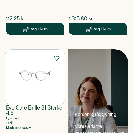
$
nuværende pris
$
nuværende pris
112,25
kr.
1.315,80
kr.
Læg i kurv
Læg i kurv
Eye Care Brille 31 Styrke
-1,5
Personlig rådgivning
Eye Care
1 stk
Vores erfarne
Medicinsk udstyr