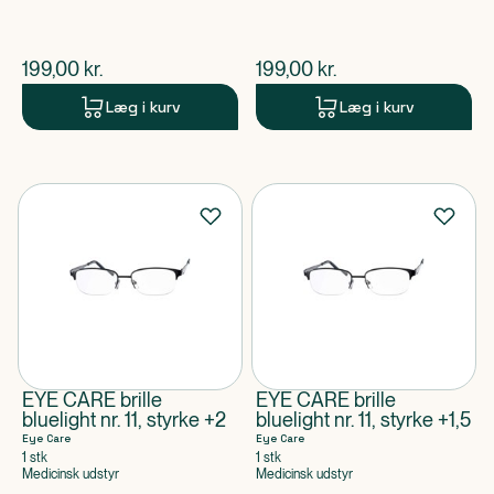
$
nuværende pris
$
nuværende pris
199,00
kr.
199,00
kr.
Læg i kurv
Læg i kurv
EYE CARE brille
EYE CARE brille
bluelight nr. 11, styrke +2
bluelight nr. 11, styrke +1,5
Eye Care
Eye Care
1 stk
1 stk
Medicinsk udstyr
Medicinsk udstyr