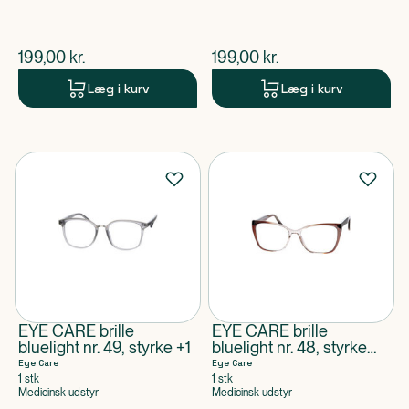
$
nuværende pris
$
nuværende pris
199,00
kr.
199,00
kr.
Læg i kurv
Læg i kurv
EYE CARE brille
EYE CARE brille
bluelight nr. 49, styrke +1
bluelight nr. 48, styrke
+3,5
Eye Care
Eye Care
1 stk
1 stk
Medicinsk udstyr
Medicinsk udstyr