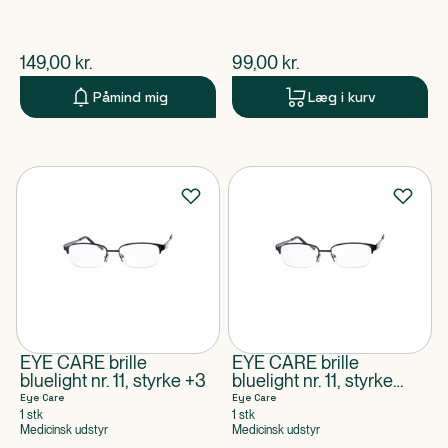
$
nuværende pris
$
nuværende pris
149,00
kr.
99,00
kr.
Påmind mig
Læg i kurv
EYE CARE brille
EYE CARE brille
bluelight nr. 11, styrke +3
bluelight nr. 11, styrke
+2,5
Eye Care
Eye Care
1 stk
1 stk
Medicinsk udstyr
Medicinsk udstyr