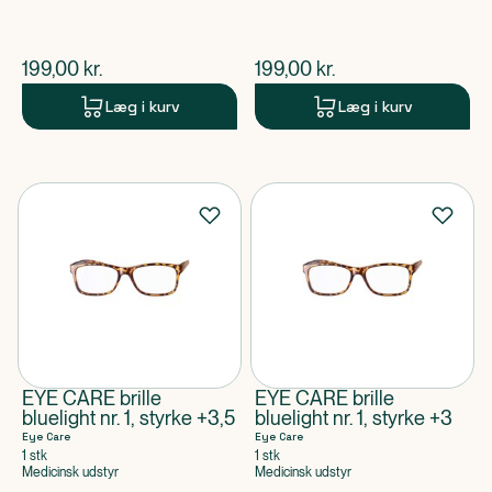
$
nuværende pris
$
nuværende pris
199,00
kr.
199,00
kr.
Læg i kurv
Læg i kurv
EYE CARE brille
EYE CARE brille
bluelight nr. 1, styrke +3,5
bluelight nr. 1, styrke +3
Eye Care
Eye Care
1 stk
1 stk
Medicinsk udstyr
Medicinsk udstyr