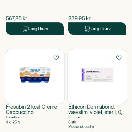
$
nuværende pris
$
nuværende pris
567,85
kr.
239,95
kr.
Læg i kurv
Læg i kurv
Fresubin 2 kcal Creme
Ethicon Dermabond,
Cappuccino
vævslim, violet, steril, 0,5
ml
Fresubin
Ethicon
4 x 125 g
6 stk
Medicinsk udstyr