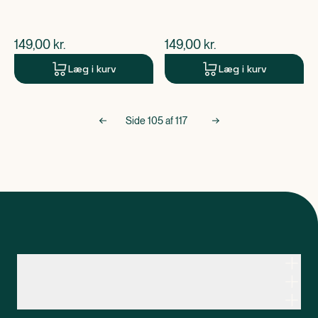
$
nuværende pris
$
nuværende pris
149,00
kr.
149,00
kr.
Læg i kurv
Læg i kurv
Side
105
af
117
Kontakt apoteksteamet
Genveje
Om Apopro
Apopro Online Apotek