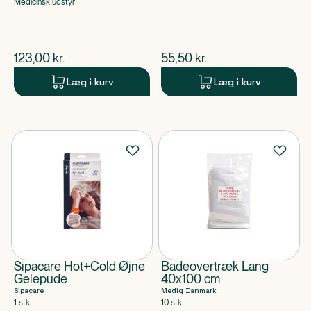
Medicinsk udstyr
$
nuværende pris
$
nuværende pris
123,00
kr.
55,50
kr.
Læg i kurv
Læg i kurv
Sipacare Hot+Cold Øjne
Badeovertræk Lang
Gelepude
40x100 cm
Sipacare
Mediq Danmark
1 stk
10 stk