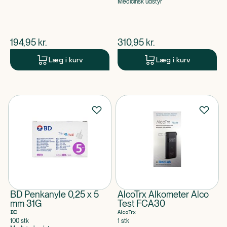
Medicinsk udstyr
$
nuværende pris
$
nuværende pris
194,95
kr.
310,95
kr.
Læg i kurv
Læg i kurv
BD Penkanyle 0,25 x 5
AlcoTrx Alkometer Alco
mm 31G
Test FCA30
BD
AlcoTrx
100 stk
1 stk