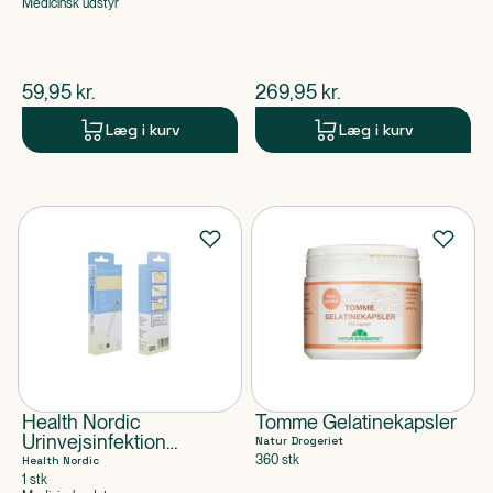
Medicinsk udstyr
$
nuværende pris
$
nuværende pris
59,95
kr.
269,95
kr.
Læg i kurv
Læg i kurv
Health Nordic
Tomme Gelatinekapsler
Urinvejsinfektion
Natur Drogeriet
Hjemmetest
360 stk
Health Nordic
1 stk