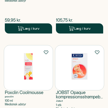
Medicinsk udstyr
$
nuværende pris
$
nuværende pris
59,95
kr.
105,75
kr.
Læg i kurv
Læg i kurv
Poxclin Coolmousse
JOBST Opaque
kompressionsstrømpebuks,
poxclin
Naturel, Str. M
100 ml
Jobst
Medicinsk udstyr
1 stk