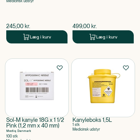
Medicinsk udstyr
$
nuværende pris
$
nuværende pris
245,00
kr.
499,00
kr.
Læg i kurv
Læg i kurv
Sol-M kanyle 18G x 1 1/2
Kanyleboks 1,5L
Pink (1,2 mm x 40 mm)
1 stk
Medicinsk udstyr
Mediq Danmark
100 stk