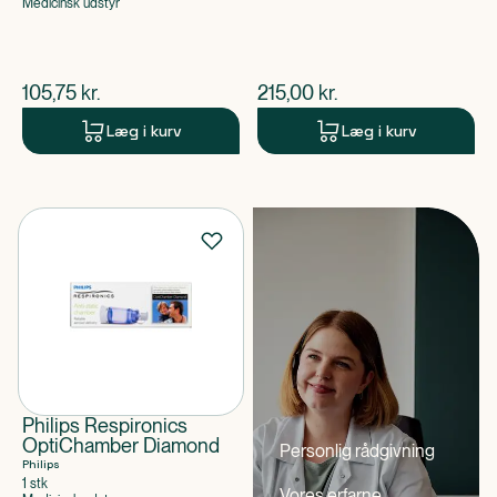
Medicinsk udstyr
$
nuværende pris
$
nuværende pris
105,75
kr.
215,00
kr.
Læg i kurv
Læg i kurv
Philips Respironics
OptiChamber Diamond
Personlig rådgivning
Philips
1 stk
Vores erfarne