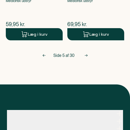
Medicinsk udstyr
Medicinsk udstyr
$
nuværende pris
$
nuværende pris
59,95
kr.
69,95
kr.
Læg i kurv
Læg i kurv
Side
5
af
30
Kontakt apoteksteamet
Genveje
Om Apopro