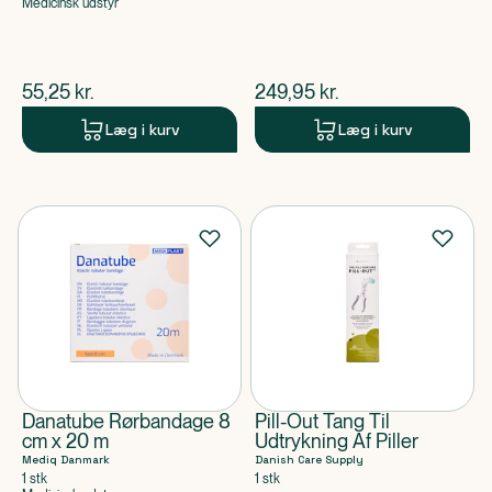
Medicinsk udstyr
$
nuværende pris
$
nuværende pris
55,25
kr.
249,95
kr.
Læg i kurv
Læg i kurv
Danatube Rørbandage 8
Pill-Out Tang Til
cm x 20 m
Udtrykning Af Piller
Mediq Danmark
Danish Care Supply
1 stk
1 stk