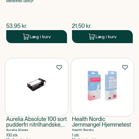
Medicinsk udstyr
$
nuværende pris
$
nuværende pris
53,95
kr.
21,50
kr.
Læg i kurv
Læg i kurv
Aurelia Absolute 100 sort
Health Nordic
pudderfri nitrilhandske,
Jernmangel Hjemmetest
3,2 mil (100 stk)
Aurelia Gloves
Health Nordic
100 stk
1 stk