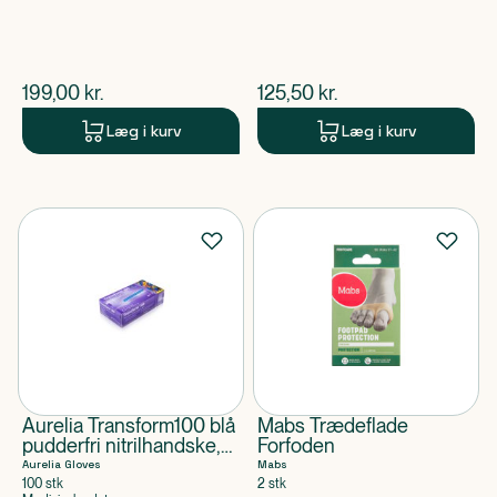
$
nuværende pris
$
nuværende pris
199,00
kr.
125,50
kr.
Læg i kurv
Læg i kurv
Aurelia Transform100 blå
Mabs Trædeflade
pudderfri nitrilhandske,
Forfoden
3,2 mil (100 stk)
Aurelia Gloves
Mabs
100 stk
2 stk