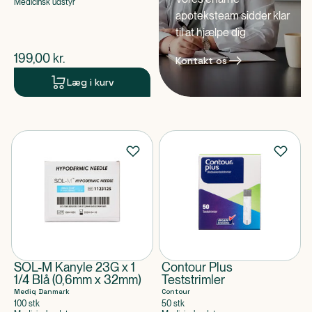
Medicinsk udstyr
apoteksteam sidder klar
til at hjælpe dig
$
nuværende pris
199,00
kr.
Kontakt os
Læg i kurv
SOL-M Kanyle 23G x 1
Contour Plus
1/4 Blå (0,6mm x 32mm)
Teststrimler
Mediq Danmark
Contour
100 stk
50 stk