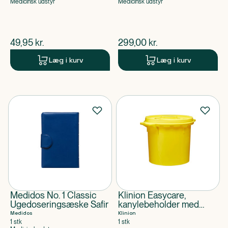
Medicinsk udstyr
Medicinsk udstyr
$
nuværende pris
$
nuværende pris
49,95
kr.
299,00
kr.
Læg i kurv
Læg i kurv
Medidos No. 1 Classic
Klinion Easycare,
Ugedoseringsæske Safir
kanylebeholder med
kanyleaftræk 5 l
Medidos
Klinion
1 stk
1 stk