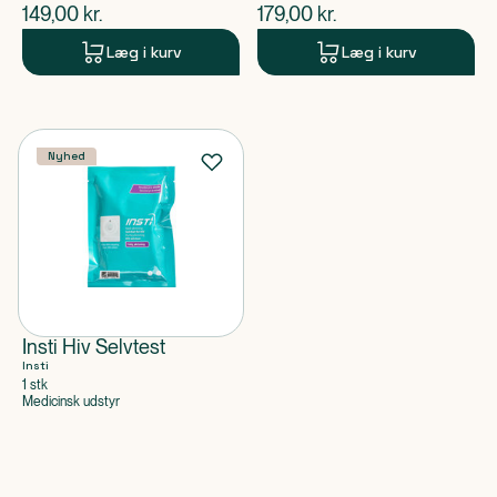
$
nuværende pris
$
nuværende pris
149,00
kr.
179,00
kr.
Læg i kurv
Læg i kurv
Nyhed
Insti Hiv Selvtest
Insti
1 stk
Medicinsk udstyr