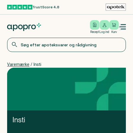
TrustScore 4.8
Gå til hovedindhold
Open/close menu
Log ind
Recept
Log ind
Kurv
Varemærke
/
Insti
Insti