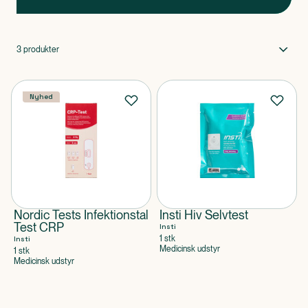
3
produkter
Nyhed
Nordic Tests Infektionstal
Insti Hiv Selvtest
Test CRP
Insti
1 stk
Insti
Medicinsk udstyr
1 stk
Medicinsk udstyr