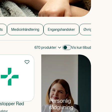
ts
Medicinhåndtering
Engangshandsker
Øvrig sygeplejetil
670
produkter
Vis kun tilbud
t
Personlig
stopper Rød
rådgivning
udstyr