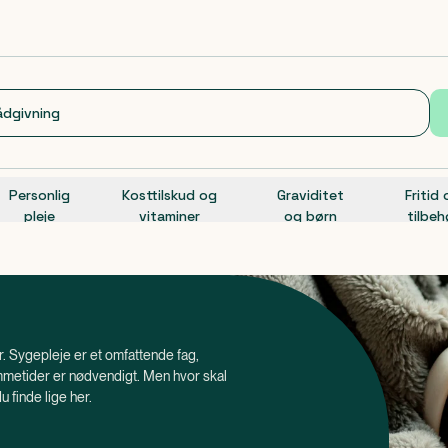
Personlig
Kosttilskud og
Graviditet
Fritid
pleje
vitaminer
og børn
tilbeh
ør. Sygepleje er et omfattende fag,
mmetider er nødvendigt. Men hvor skal
u finde lige her.
 klassificeret som medicinsk udstyr.