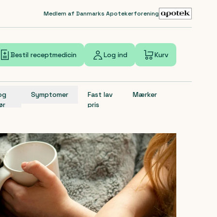
Medlem af Danmarks Apotekerforening
Bestil receptmedicin
Log ind
Kurv
 og
Symptomer
Fast lav
Mærker
ør
pris