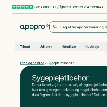
Gå til hovedindhold
TrustScore 4.8
Hurtig levering 0-2 hverdage
Tilbud
Udforsk
Håndkøb
Hudpleje
Fritid og helbred
/
Sygeplejetilbehør
Sygeplejetilbehør
Du har fundet vej til vores udvalg af sygeplejetilbeh
hvor utrolig mange redskaber og meget tilbehør so
du få fingrene i alt dette sygeplejetilbehør? Det kan d
, at langt størstedelen af vores tilbehør er
Vidste du