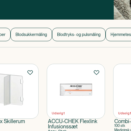
per
Blodsukkermåling
Blodtryks- og pulsmåling
Hjemmetes
Udsolgt
Udsolg
 Skillerum
ACCU-CHEK Flexlink
Combi-
Infusionssæt
100 stk
Medicinsk 