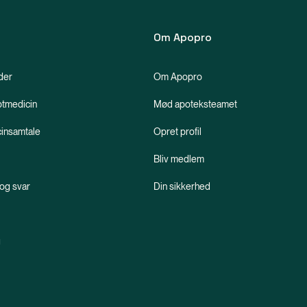
Om Apopro
der
Om Apopro
ptmedicin
Mød apoteksteamet
insamtale
Opret profil
Bliv medlem
og svar
Din sikkerhed
g