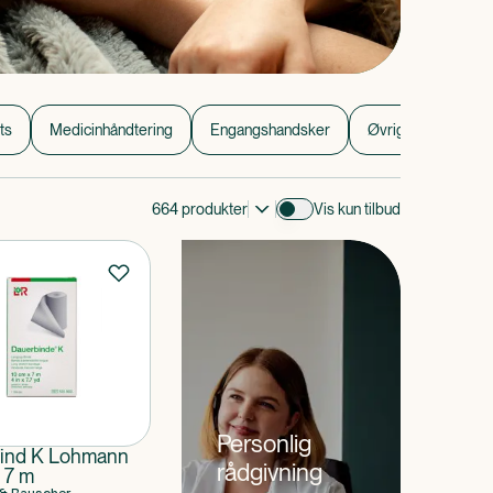
ts
Medicinhåndtering
Engangshandsker
Øvrig sygeplejetil
664
produkter
Vis kun tilbud
Personlig
ind K Lohmann
rådgivning
 7 m