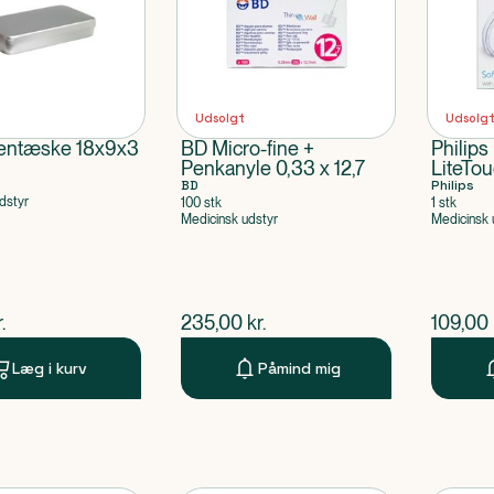
Udsolgt
Udsolg
mentæske 18x9x3
BD Micro-fine +
Philips
Penkanyle 0,33 x 12,7
LiteTo
BD
5 år-vo
Philips
dstyr
100 stk
1 stk
Medicinsk udstyr
Medicinsk 
ende pris
$
nuværende pris
$
nuvær
.
235,00
kr.
109,00
Læg i kurv
Påmind mig