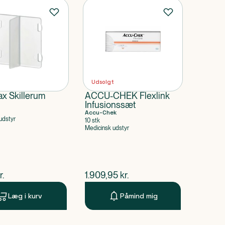
Udsolgt
x Skillerum
ACCU-CHEK Flexlink
Infusionssæt
Accu-Chek
udstyr
10 stk
Medicinsk udstyr
ende pris
$
nuværende pris
r.
1.909,95
kr.
Læg i kurv
Påmind mig