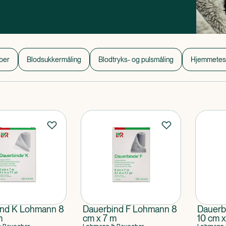
per
Blodsukkermåling
Blodtryks- og pulsmåling
Hjemmetes
ind K Lohmann 8
Dauerbind F Lohmann 8
Dauerb
m
cm x 7 m
10 cm x