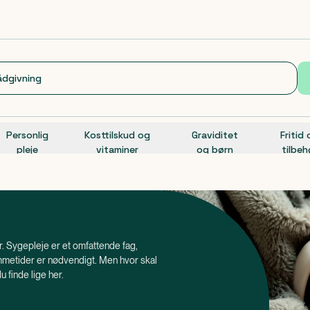
Personlig
Kosttilskud og
Graviditet
Fritid
pleje
vitaminer
og børn
tilbeh
ør. Sygepleje er et omfattende fag,
mmetider er nødvendigt. Men hvor skal
u finde lige her.
 klassificeret som medicinsk udstyr.