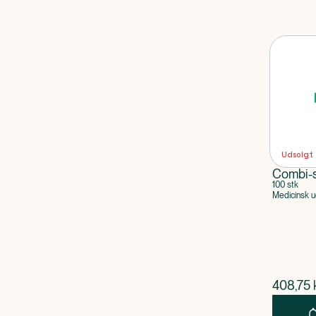
Udsolgt
Combi-
100 stk
Medicinsk u
$
nuvær
408,75