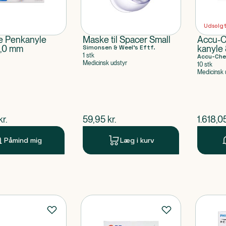
Udsolg
ne Penkanyle
Maske til Spacer Small
Accu-C
6,0 mm
Simonsen & Weel's Eftf.
kanyle 
1 stk
Accu-Che
Medicinsk udstyr
10 stk
Medicinsk 
ende pris
$
nuværende pris
$
nuvær
kr.
59,95
kr.
1.618,0
Påmind mig
Læg i kurv