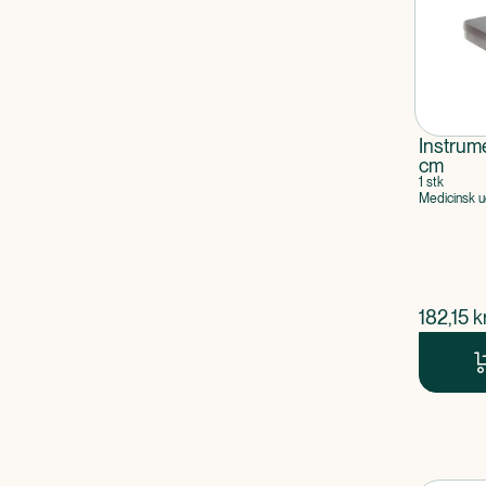
Instru
cm
1 stk
Medicinsk u
$
nuvær
182,15
kr