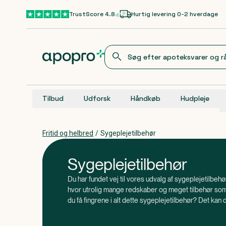
Gå til hovedindhold
TrustScore 4.8
Hurtig levering 0-2 hverdage
Tilbud
Udforsk
Håndkøb
Hudpleje
Fritid og helbred
/
Sygeplejetilbehør
Sygeplejetilbehør
Du har fundet vej til vores udvalg af sygeplejetilbeh
hvor utrolig mange redskaber og meget tilbehør so
du få fingrene i alt dette sygeplejetilbehør? Det kan d
, at langt størstedelen af vores tilbehør er
Vidste du