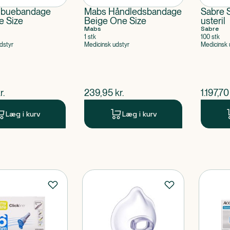
lbuebandage
Mabs Håndledsbandage
Sabre S
e Size
Beige One Size
usteril
Mabs
Sabre
1 stk
100 stk
dstyr
Medicinsk udstyr
Medicinsk 
ende pris
$
nuværende pris
$
nuvær
r.
239,95
kr.
1.197,70
Læg i kurv
Læg i kurv