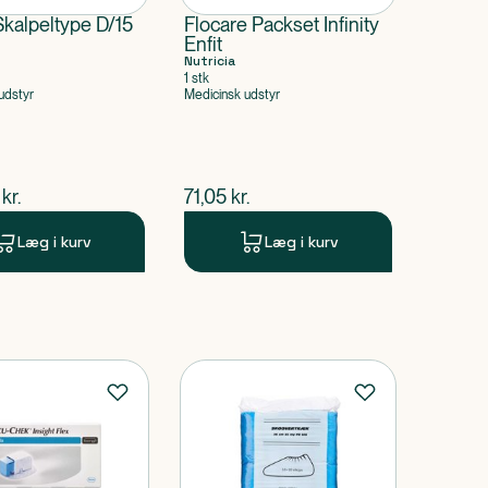
kalpeltype D/15
Flocare Packset Infinity
Enfit
Nutricia
1 stk
udstyr
Medicinsk udstyr
ende pris
$
nuværende pris
kr.
71,05
kr.
Læg i kurv
Læg i kurv