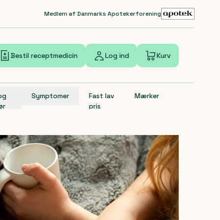
Medlem af Danmarks Apotekerforening
Bestil receptmedicin
Log ind
Kurv
 og
Symptomer
Fast lav
Mærker
ør
pris