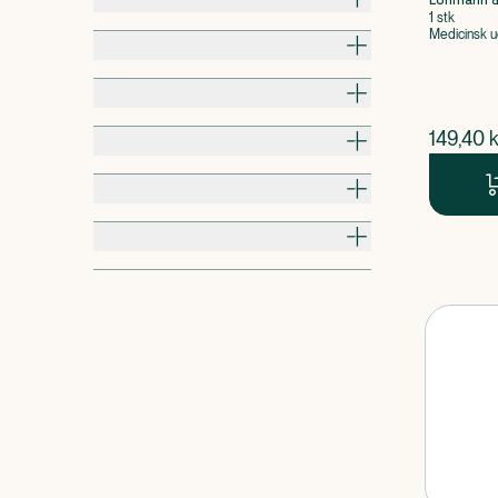
Lohmann &
1 stk
Medicinsk u
Formulering
Smag
$
nuvær
Produkttype
149,40
k
Egenskaber
Mærkning