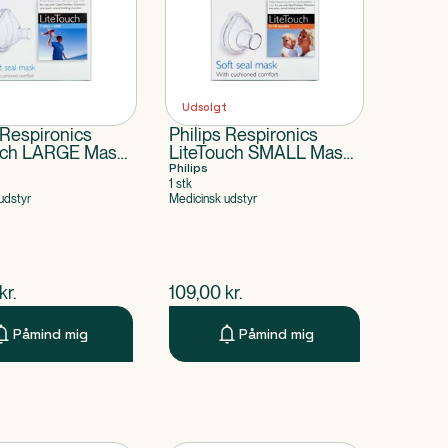
t
Udsolgt
 Respironics
Philips Respironics
uch LARGE Mask
LiteTouch SMALL Mask
ksen.
0-18 mdr.
Philips
1 stk
udstyr
Medicinsk udstyr
ende pris
$
nuværende pris
kr.
109,00
kr.
Påmind mig
Påmind mig