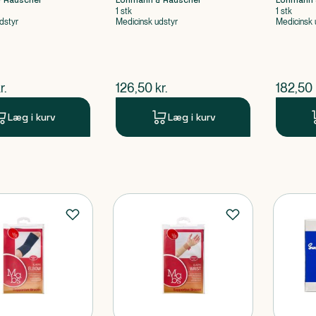
 Rauscher
Lohmann & Rauscher
Lohmann 
1 stk
1 stk
dstyr
Medicinsk udstyr
Medicinsk 
ende pris
$
nuværende pris
$
nuvær
r.
126,50
kr.
182,50
Læg i kurv
Læg i kurv