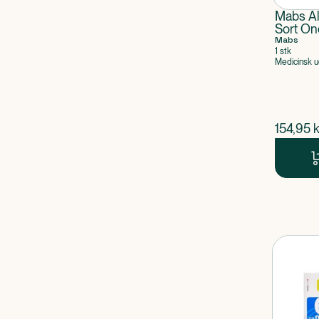
Mabs A
Sort On
Mabs
1 stk
Medicinsk u
$
nuvær
154,95
k