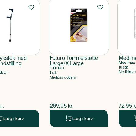
ykstok med
Futuro Tommelstøtte
Medima
ndstilling
Large/X-Large
Medimax
10 stk
FUTURO
Medicinsk 
dstyr
1 stk
Medicinsk udstyr
ende pris
$
nuværende pris
$
nuvær
kr.
269,95
kr.
72,95
k
Læg i kurv
Læg i kurv