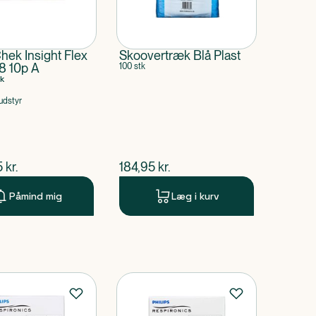
t
hek Insight Flex
Skoovertræk Blå Plast
8 10p A
100 stk
k
udstyr
ende pris
$
nuværende pris
5
kr.
184,95
kr.
Påmind mig
Læg i kurv