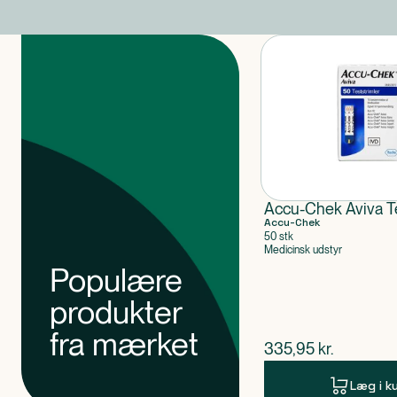
Produkter
Accu-Chek Aviva Te
Accu-Chek
50 stk
Medicinsk udstyr
Populære
produkter
fra mærket
$
nuværende pris
335,95
kr.
Læg i k