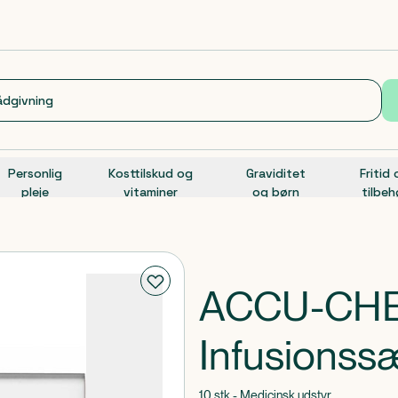
Personlig
Kosttilskud og
Graviditet
Fritid
pleje
vitaminer
og børn
tilbeh
ACCU-CHEK
Infusionss
10 stk - Medicinsk udstyr