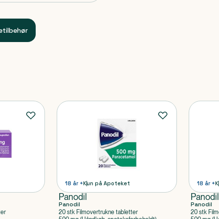
etilbehør
18 år +
Kun på Apoteket
18 år +
K
Panodil
Panodi
Panodil
Panodil
ter
20 stk Filmovertrukne tabletter
20 stk Film