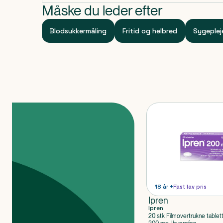
Måske du leder efter
Blodsukkermåling
Fritid og helbred
Sygeplej
Produkter
18 år +
Fast lav pris
Ipren
Ipren
20 stk Filmovertrukne tablet