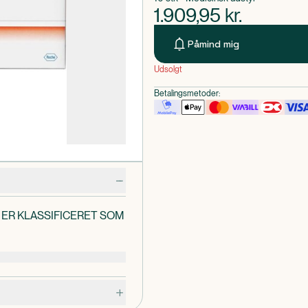
1.909,95
kr.
Påmind mig
Udsolgt
Betalingsmetoder:
ER KLASSIFICERET SOM