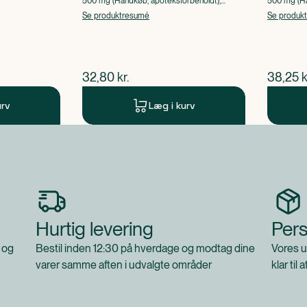
500 mg (Håndkøb, apoteksforbeholdt),
500 mg (Hå
Paracetamol
Paracetam
Se produktresumé
Se produk
$
nuværende pris
$
nuvær
32,80
kr.
38,25
k
urv
Læg i kurv
Hurtig levering
Pers
 og
Bestil inden 12:30 på hverdage og modtag dine
Vores u
varer samme aften i udvalgte områder
klar til 