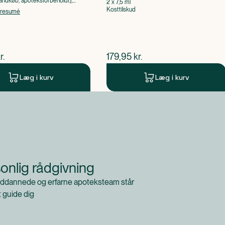
ndkøb, apoteksforbeholdt),
2 x 7,5 ml
ol
Kosttilskud
tresumé
ende pris
$
nuværende pris
r.
179,95
kr.
Læg i kurv
Læg i kurv
onlig rådgivning
ddannede og erfarne apoteksteam står
at guide dig