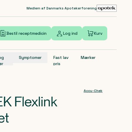
Medlem af Danmarks Apotekerforening
Bestil receptmedicin
Log ind
Kurv
 og
Symptomer
Fast lav
Mærker
ør
pris
Accu-Chek
 Flexlink
æt