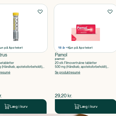
un på Apoteket
18 år +
Kun på Apoteket
trus
Pamol
pamol
setabletter
20 stk Filmovertrukne tabletter
(Håndkøb, apoteksforbeholdt),
500 mg (Håndkøb, apoteksforbeholdt),
ylsyre, Caffein
Paracetamol
tresumé
Se produktresumé
ende pris
$
nuværende pris
r.
29,20
kr.
Læg i kurv
Læg i kurv