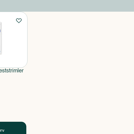
ststrimler
urv