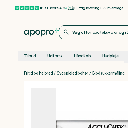
Gå til hovedindhold
TrustScore 4.8
Hurtig levering 0-2 hverdage
Tilbud
Udforsk
Håndkøb
Hudpleje
Fritid og helbred
/
Sygeplejetilbehør
/
Blodsukkermåling