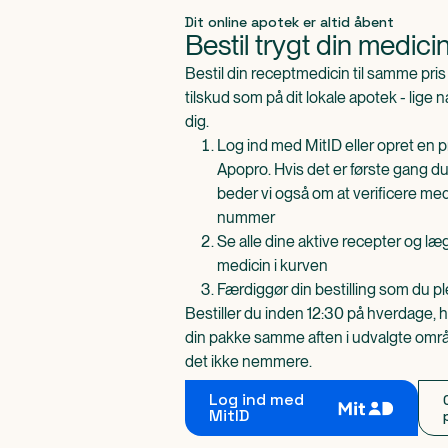
Produkt 1 af 0
Dit online apotek er altid åbent
Bestil trygt din medici
Bestil din receptmedicin til samme pr
tilskud som på dit lokale apotek - lige 
dig.
Log ind med MitID eller opret en pr
Apopro. Hvis det er første gang du
beder vi også om at verificere me
nummer
Se alle dine aktive recepter og l
medicin i kurven
Færdiggør din bestilling som du pl
Bestiller du inden 12:30 på hverdage, h
din pakke samme aften i udvalgte områd
det ikke nemmere.
Log ind med
MitID