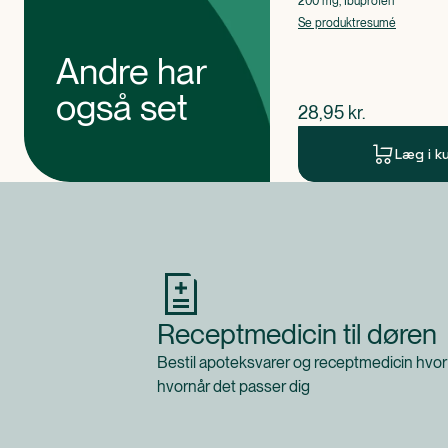
200 mg, Ibuprofen
Se produktresumé
Andre har
også set
$
nuværende pris
28,95
kr.
Læg i k
Produkt 1 af 0
Receptmedicin til døren
Bestil apoteksvarer og receptmedicin hvor
hvornår det passer dig