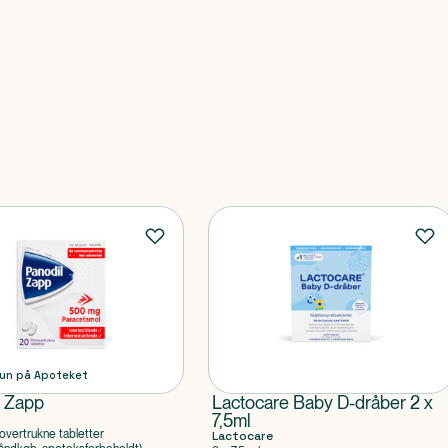
un på Apoteket
l Zapp
Lactocare Baby D-dråber 2 x
7,5ml
overtrukne tabletter
Lactocare