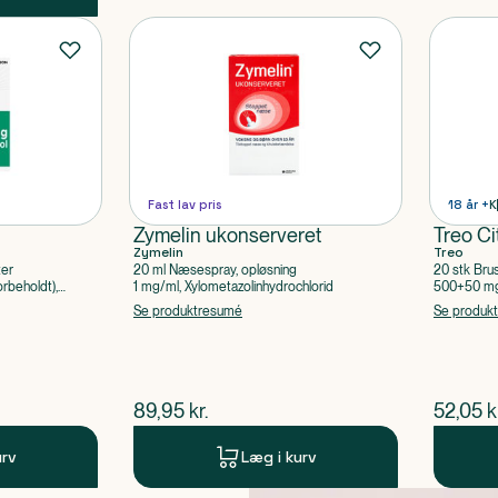
Fast lav pris
18 år +
K
Zymelin ukonserveret
Treo Ci
Zymelin
Treo
ter
20 ml Næsespray, opløsning
20 stk Bru
rbeholdt),
1 mg/ml, Xylometazolinhydrochlorid
500+50 mg 
Acetylsalic
Se produktresumé
Se produk
$
nuværende pris
$
nuvær
89,95
kr.
52,05
k
urv
Læg i kurv