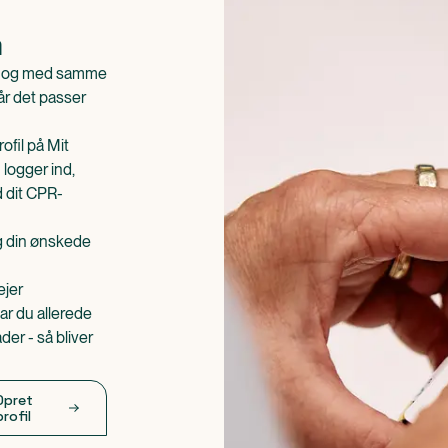
n
is og med samme
når det passer
ofil på Mit
 logger ind,
d dit CPR-
æg din ønskede
ejer
ar du allerede
er - så bliver
Opret
profil