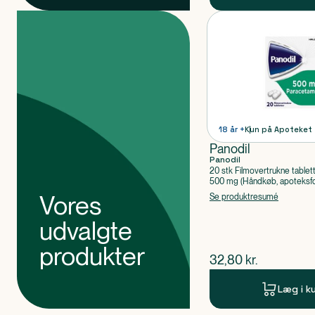
Produkter
Produkt 1 af 0
18 år +
Kun på Apoteket
Panodil
Panodil
20 stk Filmovertrukne tablet
500 mg (Håndkøb, apoteksfo
Paracetamol
Vores
Se produktresumé
udvalgte
produkter
$
nuværende pris
32,80
kr.
Læg i k