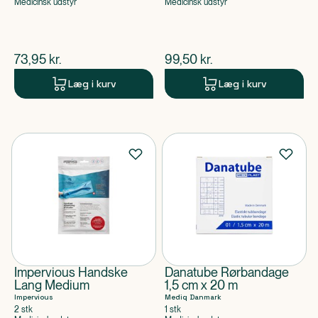
Medicinsk udstyr
Medicinsk udstyr
$
nuværende pris
$
nuværende pris
73,95
kr.
99,50
kr.
Læg i kurv
Læg i kurv
Impervious Handske
Danatube Rørbandage
Lang Medium
1,5 cm x 20 m
Impervious
Mediq Danmark
2 stk
1 stk