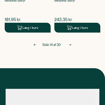
Medicinsk udstyr
Medicinsk udstyr
$
nuværende pris
$
nuværende pris
181,95
kr.
243,35
kr.
Læg i kurv
Læg i kurv
Side
14
af
30
Kontakt apoteksteamet
Genveje
Om Apopro