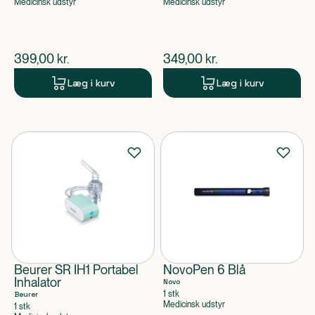
Medicinsk udstyr
Medicinsk udstyr
$
nuværende pris
$
nuværende pris
399,00
kr.
349,00
kr.
Læg i kurv
Læg i kurv
Beurer SR IH1 Portabel
NovoPen 6 Blå
Inhalator
Novo
1 stk
Beurer
Medicinsk udstyr
1 stk