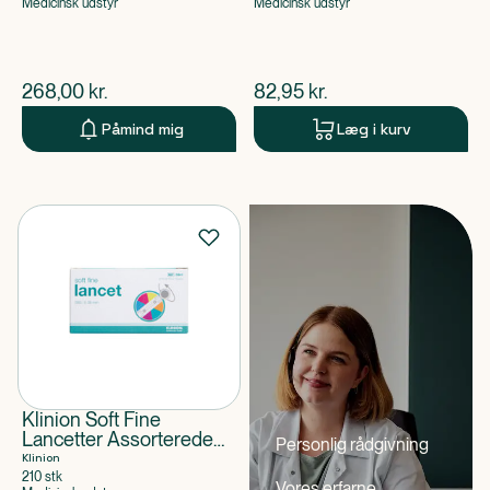
Medicinsk udstyr
Medicinsk udstyr
$
nuværende pris
$
nuværende pris
268,00
kr.
82,95
kr.
Påmind mig
Læg i kurv
Klinion Soft Fine
Lancetter Assorterede
Personlig rådgivning
farver, Steril
Klinion
210 stk
Vores erfarne