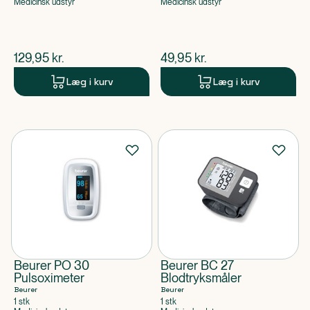
Medicinsk udstyr
Medicinsk udstyr
$
nuværende pris
$
nuværende pris
129,95
kr.
49,95
kr.
Læg i kurv
Læg i kurv
Beurer PO 30
Beurer BC 27
Pulsoximeter
Blodtryksmåler
Beurer
Beurer
1 stk
1 stk