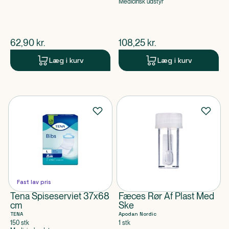
anvendelse
Medicinsk udstyr
$
nuværende pris
$
nuværende pris
62,90
kr.
108,25
kr.
Læg i kurv
Læg i kurv
Fast lav pris
Tena Spiseserviet 37x68
Fæces Rør Af Plast Med
cm
Ske
TENA
Apodan Nordic
150 stk
1 stk