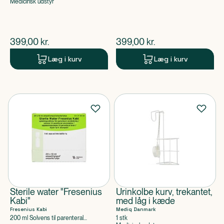
Medicinsk udstyr
$
nuværende pris
$
nuværende pris
399,00
kr.
399,00
kr.
Læg i kurv
Læg i kurv
Sterile water "Fresenius
Urinkolbe kurv, trekantet,
Kabi"
med låg i kæde
Fresenius Kabi
Mediq Danmark
200 ml Solvens til parenteral
1 stk