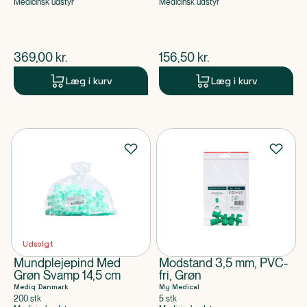
Medicinsk udstyr
Medicinsk udstyr
$
nuværende pris
$
nuværende pris
369,00
kr.
156,50
kr.
Læg i kurv
Læg i kurv
Udsolgt
Mundplejepind Med
Modstand 3,5 mm, PVC-
Grøn Svamp 14,5 cm
fri, Grøn
Mediq Danmark
My Medical
200 stk
5 stk