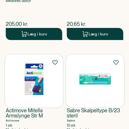
Medicinsk udstyr
$
nuværende pris
$
nuværende pris
205,00
kr.
20,65
kr.
Læg i kurv
Læg i kurv
Actimove Mitella
Sabre Skalpeltype B/23
Armslynge Str M
steril
Actimove
Sabre
1 stk
10 stk