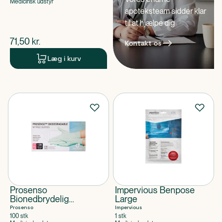
Medicinsk udstyr
apoteksteam sidder klar
til at hjælpe dig
$
nuværende pris
71,50
kr.
Kontakt os
Læg i kurv
Prosenso
Impervious Benpose
Bionedbrydelig
Large
Nitrilhandske X-Large
Prosenso
Impervious
100 stk
1 stk