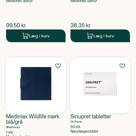
Medicinsk udstyr
Medicinsk udstyr
$
nuværende pris
$
nuværende pris
99,50
kr.
38,35
kr.
Læg i kurv
Læg i kurv
Medimax Wildlife mørk
Sinupret tabletter
blå/grå
Orifarm
50 stk
Medimax
Naturlægemiddel
1 stk