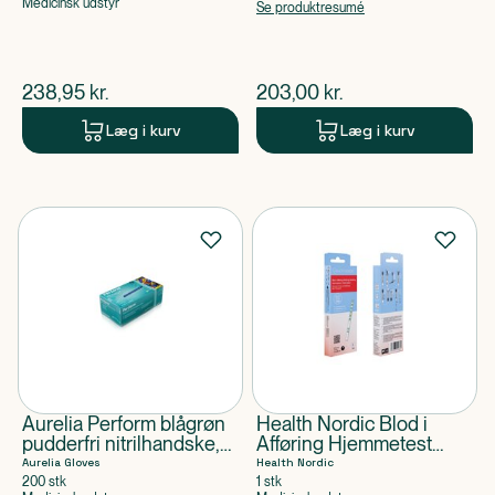
Medicinsk udstyr
Se produktresumé
$
nuværende pris
$
nuværende pris
238,95
kr.
203,00
kr.
Læg i kurv
Læg i kurv
Aurelia Perform blågrøn
Health Nordic Blod i
pudderfri nitrilhandske,
Afføring Hjemmetest
2,5 mil (200 stk)
(Strimmel)
Aurelia Gloves
Health Nordic
200 stk
1 stk