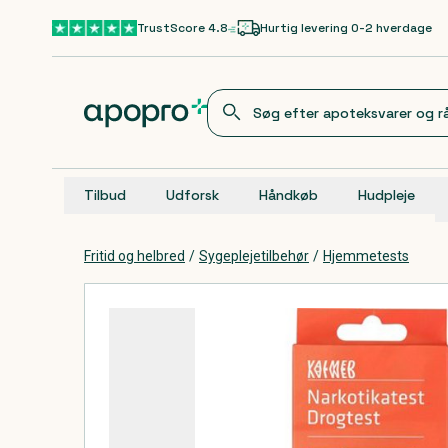
Gå til hovedindhold
TrustScore 4.8
Hurtig levering 0-2 hverdage
Tilbud
Udforsk
Håndkøb
Hudpleje
Fritid og helbred
/
Sygeplejetilbehør
/
Hjemmetests