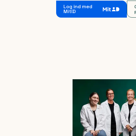
Log ind med
MitID