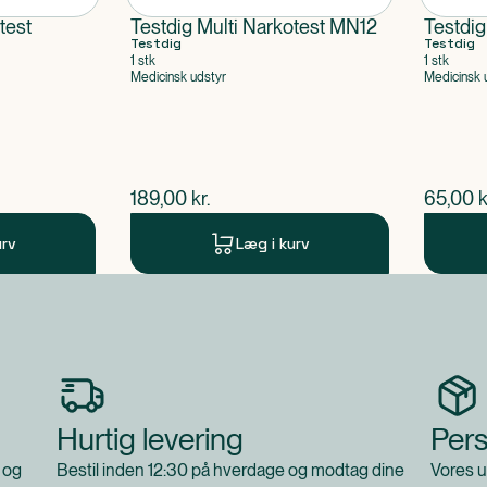
test
Testdig Multi Narkotest MN12
Testdig
Testdig
Testdig
1 stk
1 stk
Medicinsk udstyr
Medicinsk 
$
nuværende pris
$
nuvær
189,00
kr.
65,00
k
urv
Læg i kurv
Hurtig levering
Pers
 og
Bestil inden 12:30 på hverdage og modtag dine
Vores u