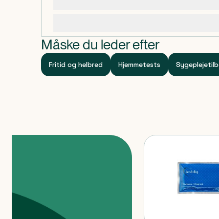
Dosering, opbevaring og indhold
resultater. Forkert brug af testen øger risikoen for
Specifikationer
Måske du leder efter
Fritid og helbred
Hjemmetests
Sygeplejetil
Produkter