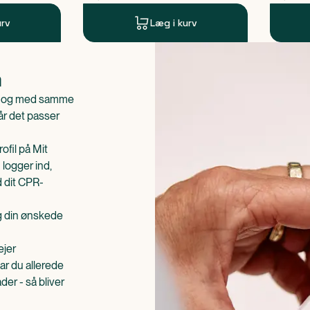
urv
Læg i kurv
n
is og med samme
når det passer
ofil på Mit
 logger ind,
d dit CPR-
æg din ønskede
ejer
ar du allerede
er - så bliver