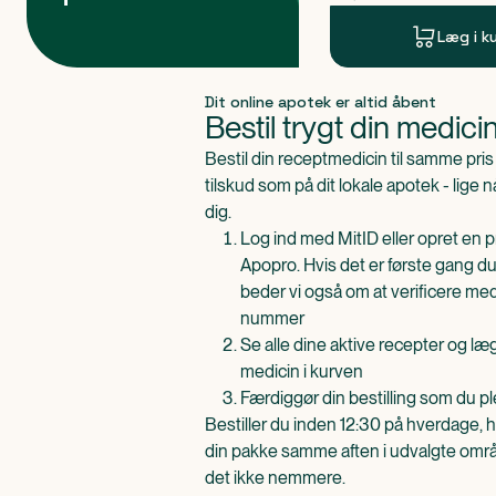
Læg i k
Produkt 1 af 0
Dit online apotek er altid åbent
Bestil trygt din medici
Bestil din receptmedicin til samme pr
tilskud som på dit lokale apotek - lige 
dig.
Log ind med MitID eller opret en pr
Apopro. Hvis det er første gang du
beder vi også om at verificere me
nummer
Se alle dine aktive recepter og l
medicin i kurven
Færdiggør din bestilling som du pl
Bestiller du inden 12:30 på hverdage, h
din pakke samme aften i udvalgte områd
det ikke nemmere.