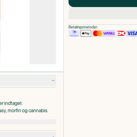
Betalingsmetoder:
er indtaget.
asy, morfin og cannabis.
brug.
vist høj, så er der stadig
e og falsk negative