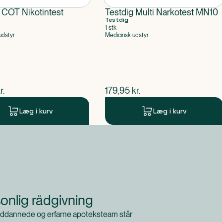
 COT Nikotintest
Testdig Multi Narkotest MN10
Testdig
1 stk
udstyr
Medicinsk udstyr
ende pris
$
nuværende pris
r.
179,95
kr.
Læg i kurv
Læg i kurv
onlig rådgivning
ddannede og erfarne apoteksteam står