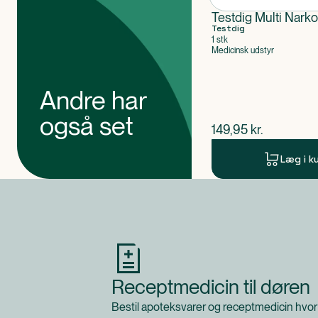
Testdig Multi Narko
Testdig
1 stk
Medicinsk udstyr
Andre har
også set
$
nuværende pris
149,95
kr.
Læg i k
Produkt 1 af 0
Receptmedicin til døren
Bestil apoteksvarer og receptmedicin hvor