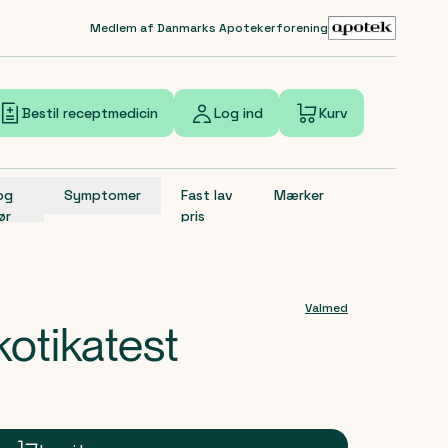
Medlem af Danmarks Apotekerforening
Bestil receptmedicin
Log ind
Kurv
 og
Symptomer
Fast lav
Mærker
ør
pris
Valmed
otikatest