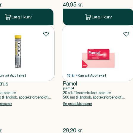
ende pris
$
nuværende pris
r.
49,95
kr.
Læg i kurv
Læg i kurv
un på Apoteket
18 år +
Kun på Apoteket
trus
Pamol
pamol
setabletter
20 stk Filmovertrukne tabletter
(Håndkøb, apoteksforbeholdt),
500 mg (Håndkøb, apoteksforbeholdt),
ylsyre, Caffein
Paracetamol
tresumé
Se produktresumé
ende pris
$
nuværende pris
r.
29,20
kr.