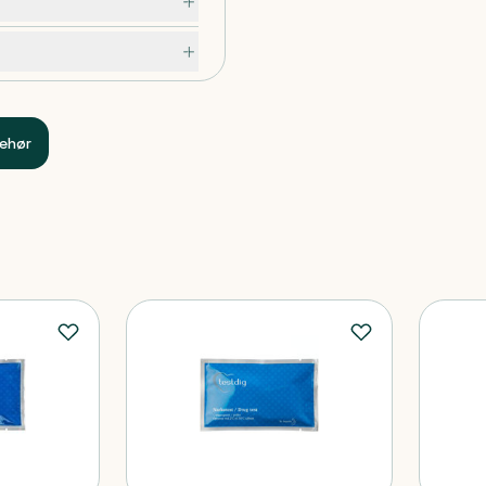
 misvisende resultater.
behør