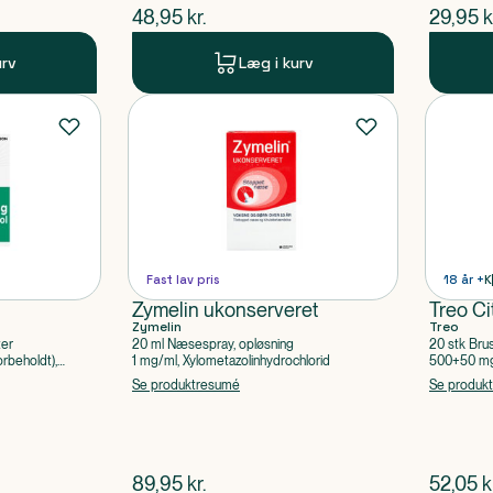
$
nuværende pris
$
nuvær
48,95
kr.
29,95
k
urv
Læg i kurv
Fast lav pris
18 år +
K
Zymelin ukonserveret
Treo Ci
Zymelin
Treo
ter
20 ml Næsespray, opløsning
20 stk Bru
rbeholdt),
1 mg/ml, Xylometazolinhydrochlorid
500+50 mg 
Acetylsalic
Se produktresumé
Se produk
$
nuværende pris
$
nuvær
89,95
kr.
52,05
k