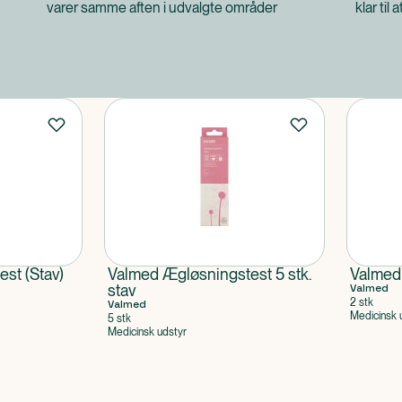
varer samme aften i udvalgte områder
klar til 
est (Stav)
Valmed Ægløsningstest 5 stk.
Valmed
stav
Valmed
2 stk
Valmed
Medicinsk 
5 stk
Medicinsk udstyr