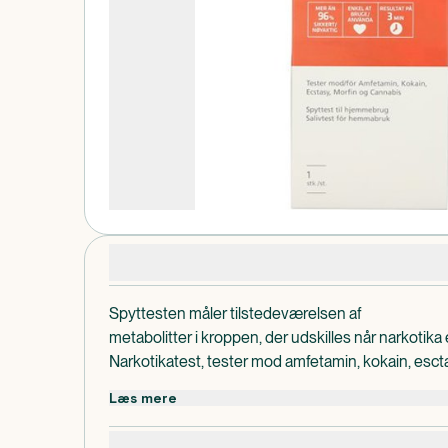
Produktdetaljer
Spyttesten måler tilstedeværelsen af
metabolitter i kroppen, der udskilles når narkotika 
Narkotikatest, tester mod amfetamin, kokain, esct
96% præcis, nem at anvende. Spyttest til hjemme
Læs mere
Selvom sikkerheden af testen er forholds
BEMÆRK!
en risiko for at testen skan give både falsk positiv