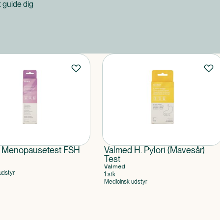
at guide dig
 Menopausetest FSH
Valmed H. Pylori (Mavesår)
Test
Valmed
udstyr
1 stk
Medicinsk udstyr